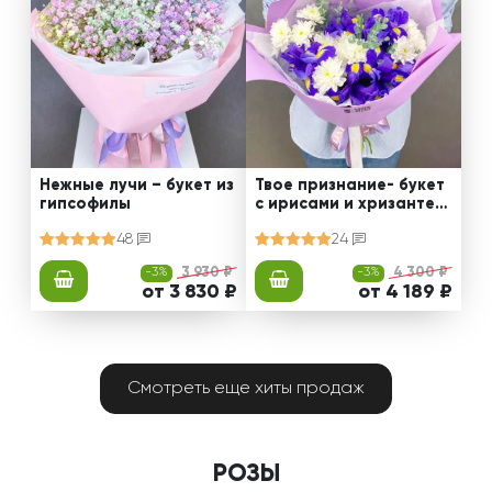
Нежные лучи – букет из
Твое признание- букет
гипсофилы
с ирисами и хризантем
ами
48
24
-3%
3 930 ₽
-3%
4 300 ₽
от 3 830 ₽
от 4 189 ₽
Смотреть еще хиты продаж
РОЗЫ