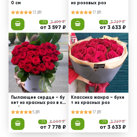
0 см
из розовых роз
13
17
-3%
3 690 ₽
-3%
3 727 ₽
от 3 597 ₽
от 3 633 ₽
Пылающее сердце – бу
Классика жанра – буке
кет из красных роз в ко
т из красных роз
робке
5
17
-3%
8 000 ₽
-3%
3 727 ₽
от 7 778 ₽
от 3 633 ₽