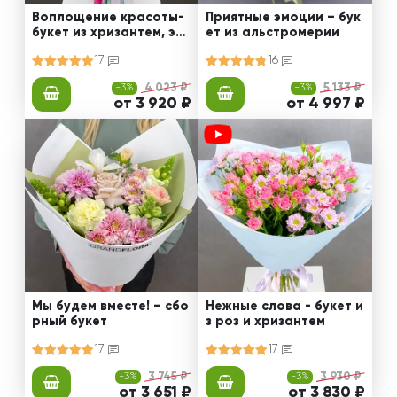
Воплощение красоты-
Приятные эмоции – бук
букет из хризантем, эус
ет из альстромерии
том и роз
17
16
-3%
4 023 ₽
-3%
5 133 ₽
от 3 920 ₽
от 4 997 ₽
Мы будем вместе! – сбо
Нежные слова - букет и
рный букет
з роз и хризантем
17
17
-3%
3 745 ₽
-3%
3 930 ₽
от 3 651 ₽
от 3 830 ₽