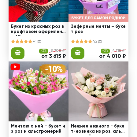
Букет из красных роз в
Зефирные мечты – буке
крафтовом оформлени
т роз
и 60 см
74
45
-3%
3 708 ₽
-3%
4 115 ₽
от 3 615 ₽
от 4 010 ₽
Мечтаю о ней – букет и
Нежнее нежного - буке
з роз и альстромерий
т-новинка из роз, альст
ромерий и калл