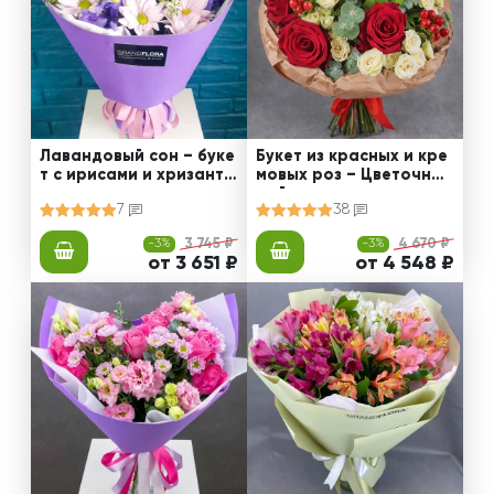
Лавандовый сон – буке
Букет из красных и кре
т с ирисами и хризанте
мовых роз – Цветочный
мами
рай
7
38
-3%
3 745 ₽
-3%
4 670 ₽
от 3 651 ₽
от 4 548 ₽