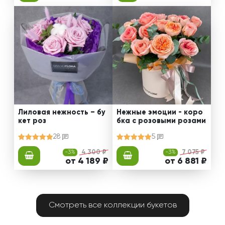
Лиловая нежность – бу
Нежные эмоции - коро
кет роз
бка с розовыми розами
28
5
-3%
4 300 ₽
-3%
7 075 ₽
от 4 189 ₽
от 6 881 ₽
Смотреть все коллекции букетов