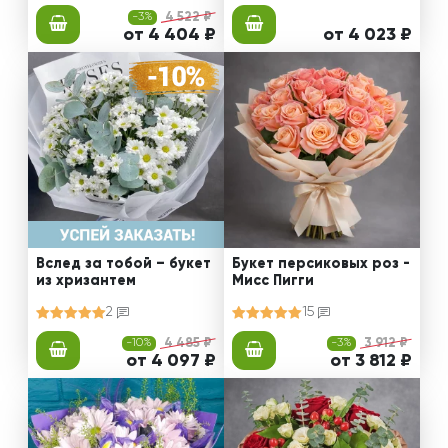
-3%
4 522 ₽
от 4 404 ₽
от 4 023 ₽
Вслед за тобой – букет
Букет персиковых роз -
из хризантем
Мисс Пигги
2
15
-10%
4 485 ₽
-3%
3 912 ₽
от 4 097 ₽
от 3 812 ₽