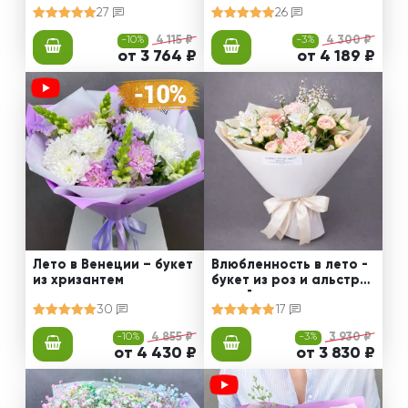
27
26
-10%
4 115 ₽
-3%
4 300 ₽
от 3 764 ₽
от 4 189 ₽
Лето в Венеции – букет
Влюбленность в лето -
из хризантем
букет из роз и альстро
мерий
30
17
-10%
4 855 ₽
-3%
3 930 ₽
от 4 430 ₽
от 3 830 ₽