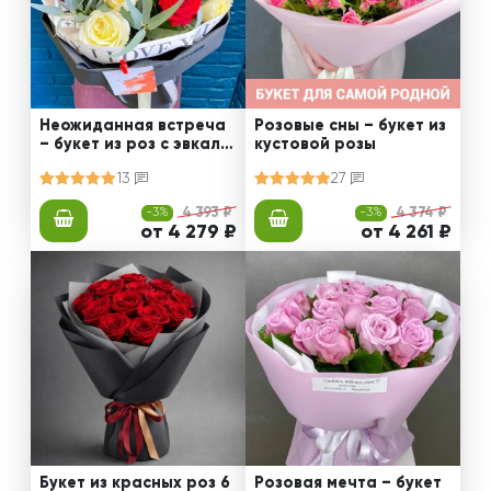
Неожиданная встреча
Розовые сны – букет из
– букет из роз с эвкали
кустовой розы
птом
13
27
-3%
4 393 ₽
-3%
4 374 ₽
от 4 279 ₽
от 4 261 ₽
Букет из красных роз 6
Розовая мечта – букет