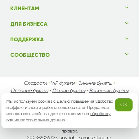
КЛИЕНТАМ
ДЛЯ БИЗНЕСА
ПОДДЕРЖКА
СООБЩЕСТВО
Сладости
•
VIP букеты
•
Зимние букеты
•
Осенние букеты
•
Летние букеты
•
Весенние букеты
•
День Святого Валентина
•
День Матери
•
Мы используем
cookies
с целью повышения удобства
OK
День Мужчин
•
Праздники!
и эффективности работы пользователя. Продолжая
использовать сайт вы даете согласие на
обработку
ваших персональных данных
.
Вся информация защищена законом России об авторских
правах.
2008-2026 © Copyright «
grand-flora.ru
»