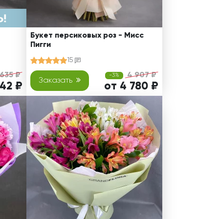
Букет персиковых роз - Мисс
Пигги
15
 635 ₽
4 907 ₽
-3%
Заказать
142 ₽
от 4 780 ₽