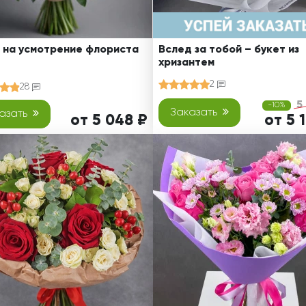
 на усмотрение флориста
Вслед за тобой – букет из
хризантем
2
28
5
-10%
Заказать
азать
от 5 048 ₽
от 5 