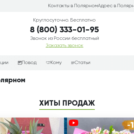
Контакты в Полярном
Адрес в Поляр
Круглосуточно. Бесплатно
8 (800) 333-01-95
Звонок из России бесплатный
Заказать звонок
иции
Повод
Кому
Статьи
ные корзины
Подарки-дополнения к
Парню
олярном
цветам
з цветов
Девушке
Выздоравливай
ые корзины
Женщине
ХИТЫ ПРОДАЖ
День рождения
ые
Мужчине
ции
Извинения
Маме
ые корзины
Любовь
Папе
коробке
Просто так