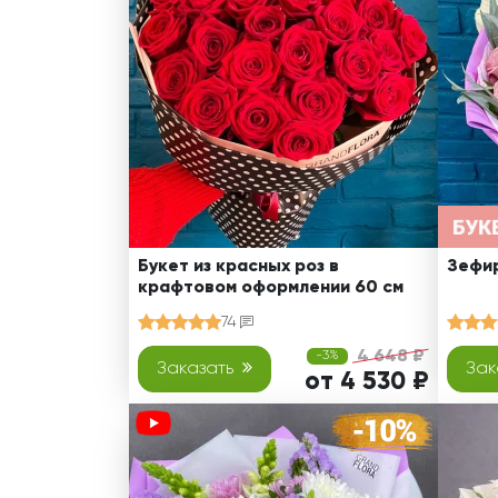
Оранжевые розы
В крафтовой бумаге
Розы
Розы поштучно
Монобукеты
Смешанные
5 роз
Разноцветные
Хризантемы
7 роз
Эксклюзивные букеты
Эустома
11 роз
15 роз
25 роз
51 роза
Букет из красных роз в
Зефир
крафтовом оформлении 60 см
101 роза
74
Розы Гран-При
4 648 ₽
-3%
Корзины с розами
Заказать
Зак
от 4 530 ₽
Кустовые розы
Миксы из роз
Сердца из роз