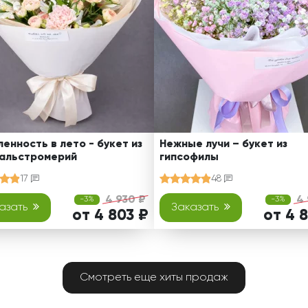
енность в лето - букет из
Нежные лучи – букет из
 альстромерий
гипсофилы
17
48
4 930 ₽
4 
-3%
-3%
азать
Заказать
от 4 803 ₽
от 4 
Смотреть еще хиты продаж