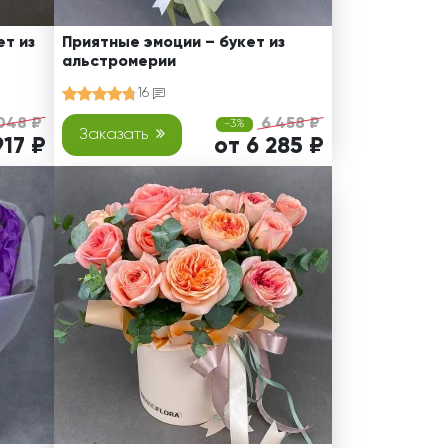
т из
Приятные эмоции – букет из
альстромерии
16
048 ₽
6 458 ₽
-3%
Заказать
917 ₽
от 6 285 ₽