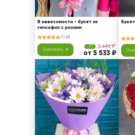
В невесомости - букет из
Букет
гипсофил с розами
20
5 682 ₽
-3%
Заказать
Зак
от 5 533 ₽