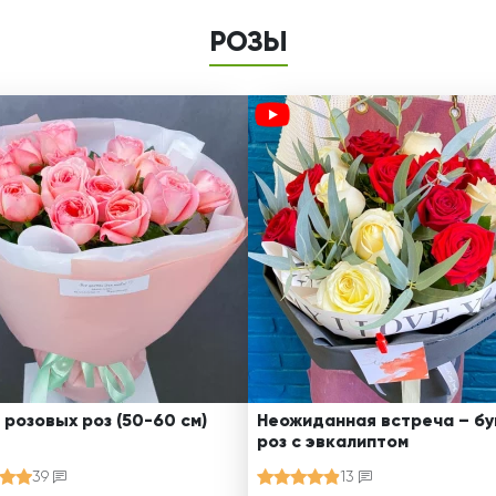
РОЗЫ
 розовых роз (50-60 см)
Неожиданная встреча – бу
роз с эвкалиптом
39
13