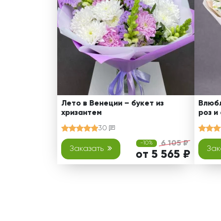
Лето в Венеции – букет из
Влюбл
хризантем
роз и
30
6 105 ₽
-10%
Заказать
Зак
от 5 565 ₽