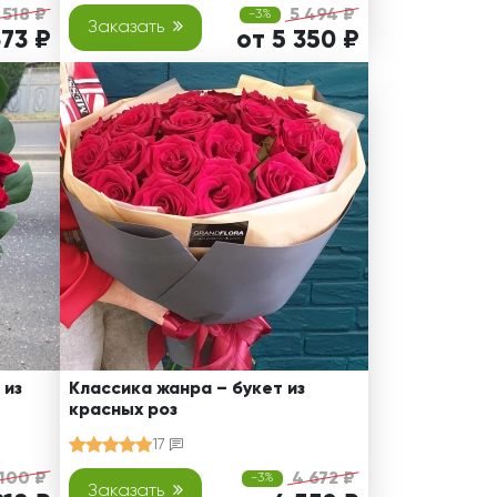
 518 ₽
5 494 ₽
-3%
Заказать
373 ₽
от 5 350 ₽
 из
Классика жанра – букет из
красных роз
17
 100 ₽
4 672 ₽
-3%
Заказать