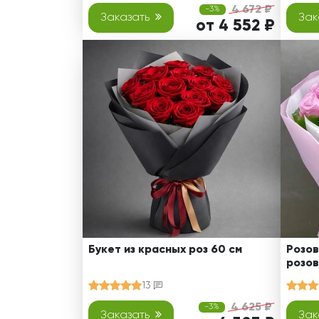
4 672 ₽
-3%
Заказать
Зак
от 4 552 ₽
Букет из красных роз 60 см
Розов
розов
13
4 625 ₽
-3%
Заказать
Зак