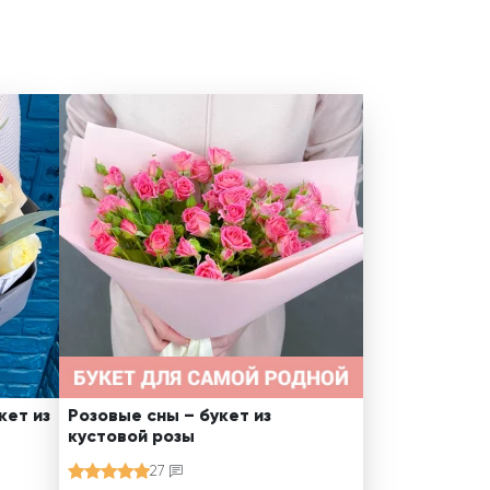
кет из
Розовые сны – букет из
кустовой розы
27