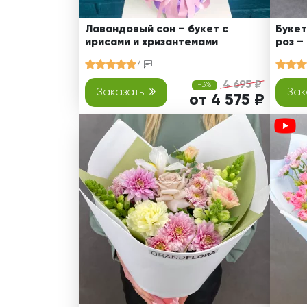
Лавандовый сон – букет с
Букет
ирисами и хризантемами
роз –
7
4 695 ₽
-3%
Заказать
Зак
от 4 575 ₽