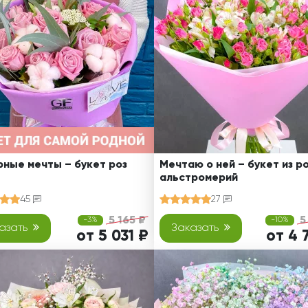
Ребенку
Свадьба
Подруге
Свидание
Сестре
Спасибо!
Брату
Юбилей
Врачу
Коллеге
Бабушке
Дедушке
ные мечты – букет роз
Мечтаю о ней – букет из ро
альстромерий
45
27
5 165 ₽
5
-3%
-10%
азать
Заказать
от 5 031 ₽
от 4 