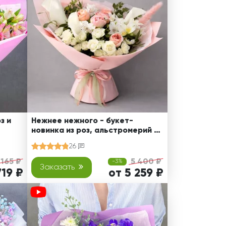
з и
Нежнее нежного - букет-
новинка из роз, альстромерий и
калл
26
 165 ₽
5 400 ₽
-3%
Заказать
719 ₽
от 5 259 ₽