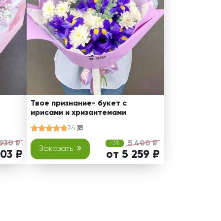
Твое признание- букет с
ирисами и хризантемами
24
930 ₽
5 400 ₽
-3%
Заказать
803 ₽
от 5 259 ₽