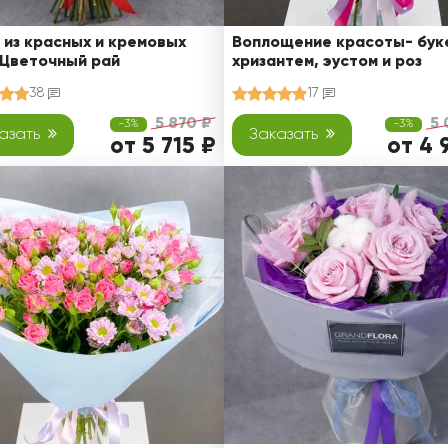
 из красных и кремовых
Воплощение красоты- буке
 Цветочный рай
хризантем, эустом и роз
38
17
5 870 ₽
5 
-3%
-3%
азать
Заказать
от 5 715 ₽
от 4 