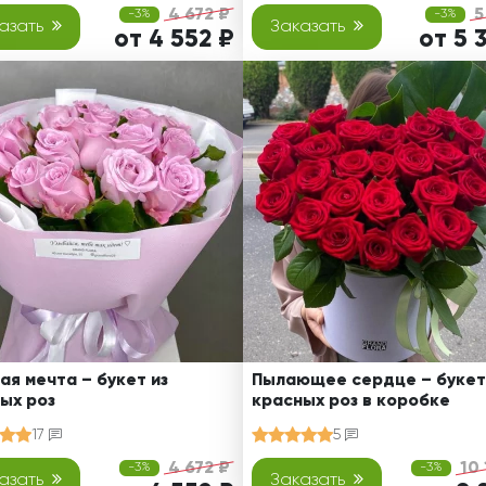
4 672 ₽
5
-3%
-3%
азать
Заказать
от 4 552 ₽
от 5 
ая мечта – букет из
Пылающее сердце – букет
ых роз
красных роз в коробке
17
5
4 672 ₽
10
-3%
-3%
азать
Заказать