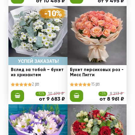
от 10 465 ₽
от 9 495 ₽
Вслед за тобой – букет
Букет персиковых роз -
из хризантем
Мисс Пигги
2
15
-10%
10 670 ₽
-3%
9 213 ₽
от 9 683 ₽
от 8 961 ₽