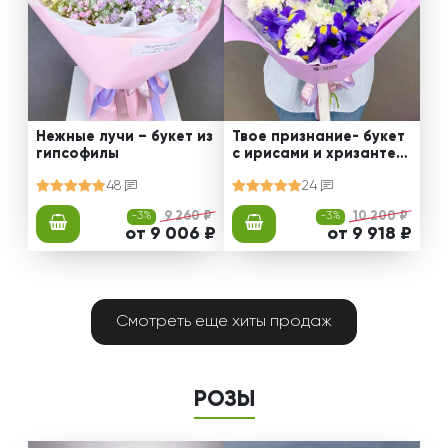
Нежные лучи – букет из
Твое признание- букет
гипсофилы
с ирисами и хризантем
ами
48
24
-3%
9 260 ₽
-3%
10 200 ₽
от 9 006 ₽
от 9 918 ₽
Смотреть еще хиты продаж
РОЗЫ