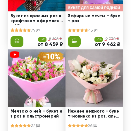
Букет из красных роз в
Зефирные мечты – буке
крафтовом оформлени
т роз
и 60 см
74
45
-3%
8 696 ₽
-3%
9 730 ₽
от 8 459 ₽
от 9 462 ₽
Мечтаю о ней – букет и
Нежнее нежного - буке
з роз и альстромерий
т-новинка из роз, альст
ромерий и калл
27
26