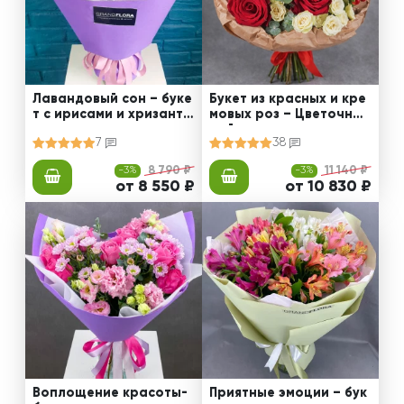
Лавандовый сон – буке
Букет из красных и кре
т с ирисами и хризанте
мовых роз – Цветочный
мами
рай
7
38
-3%
8 790 ₽
-3%
11 140 ₽
от 8 550 ₽
от 10 830 ₽
Воплощение красоты-
Приятные эмоции – бук