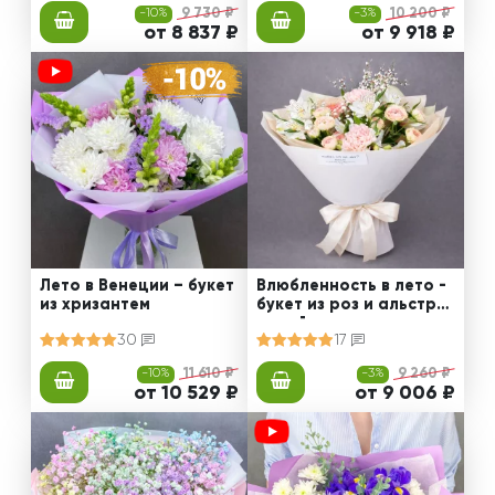
-10%
9 730 ₽
-3%
10 200 ₽
от 8 837 ₽
от 9 918 ₽
Лето в Венеции – букет
Влюбленность в лето -
из хризантем
букет из роз и альстро
мерий
30
17
-10%
11 610 ₽
-3%
9 260 ₽
от 10 529 ₽
от 9 006 ₽