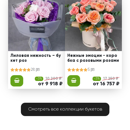
Лиловая нежность – бу
Нежные эмоции - коро
кет роз
бка с розовыми розами
28
5
-3%
10 200 ₽
-3%
17 250 ₽
от 9 918 ₽
от 16 757 ₽
Смотреть все коллекции букетов