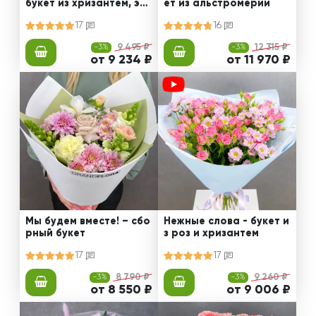
букет из хризантем, эус
ет из альстромерии
том и роз
17
16
-3%
9 495 ₽
-3%
12 315 ₽
от 9 234 ₽
от 11 970 ₽
Мы будем вместе! – сбо
Нежные слова - букет и
рный букет
з роз и хризантем
17
17
-3%
8 790 ₽
-3%
9 260 ₽
от 8 550 ₽
от 9 006 ₽