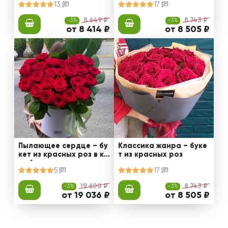
13
17
-3%
8 649 ₽
-3%
8 743 ₽
от 8 414 ₽
от 8 505 ₽
Пылающее сердце – бу
Классика жанра – буке
кет из красных роз в ко
т из красных роз
робке
5
17
-3%
19 600 ₽
-3%
8 743 ₽
от 19 036 ₽
от 8 505 ₽