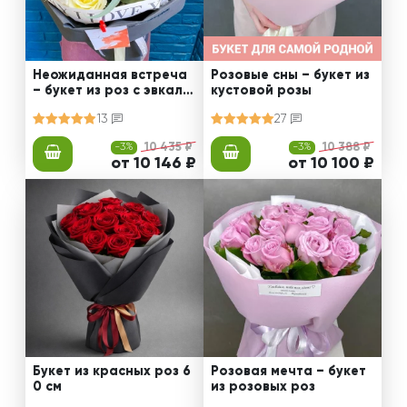
Неожиданная встреча
Розовые сны – букет из
– букет из роз с эвкали
кустовой розы
птом
13
27
-3%
10 435 ₽
-3%
10 388 ₽
от 10 146 ₽
от 10 100 ₽
Букет из красных роз 6
Розовая мечта – букет
0 см
из розовых роз