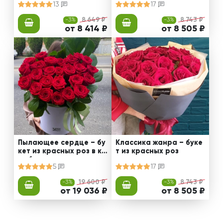
13
17
-3%
8 649 ₽
-3%
8 743 ₽
от 8 414 ₽
от 8 505 ₽
Пылающее сердце – бу
Классика жанра – буке
кет из красных роз в ко
т из красных роз
робке
5
17
-3%
19 600 ₽
-3%
8 743 ₽
от 19 036 ₽
от 8 505 ₽