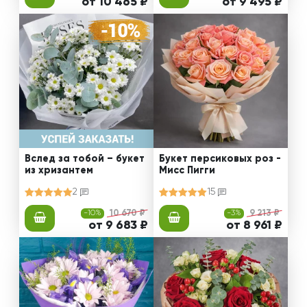
от 10 465 ₽
от 9 495 ₽
Вслед за тобой – букет
Букет персиковых роз -
из хризантем
Мисс Пигги
2
15
-10%
10 670 ₽
-3%
9 213 ₽
от 9 683 ₽
от 8 961 ₽