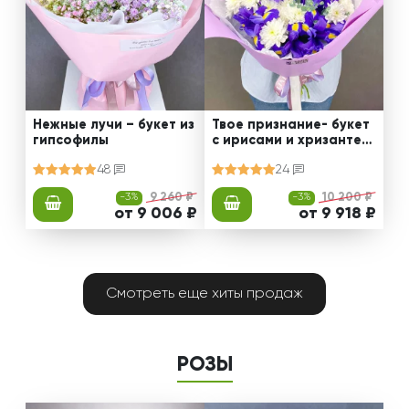
Нежные лучи – букет из
Твое признание- букет
гипсофилы
с ирисами и хризантем
ами
48
24
-3%
9 260 ₽
-3%
10 200 ₽
от 9 006 ₽
от 9 918 ₽
Смотреть еще хиты продаж
РОЗЫ