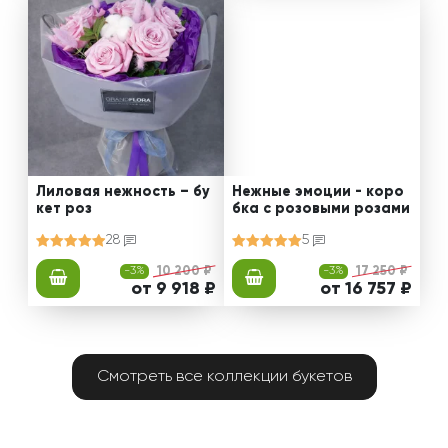
Лиловая нежность – бу
Нежные эмоции - коро
кет роз
бка с розовыми розами
28
5
-3%
10 200 ₽
-3%
17 250 ₽
от 9 918 ₽
от 16 757 ₽
Смотреть все коллекции букетов