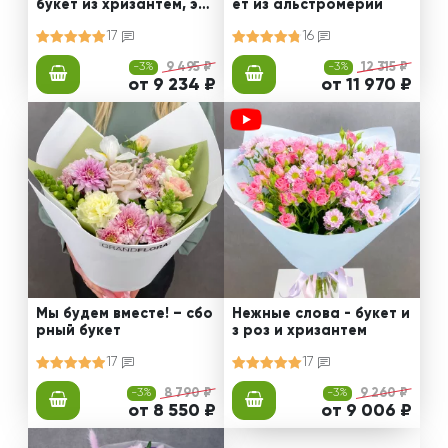
букет из хризантем, эус
ет из альстромерии
том и роз
17
16
-3%
9 495 ₽
-3%
12 315 ₽
от 9 234 ₽
от 11 970 ₽
Мы будем вместе! – сбо
Нежные слова - букет и
рный букет
з роз и хризантем
17
17
-3%
8 790 ₽
-3%
9 260 ₽
от 8 550 ₽
от 9 006 ₽