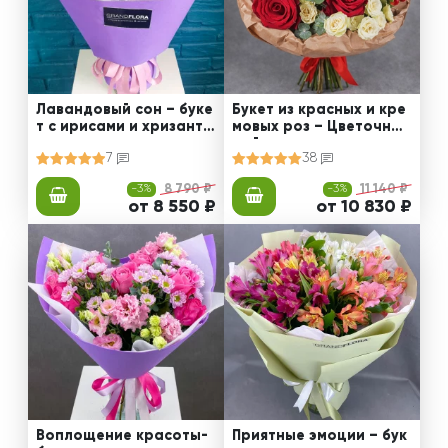
Лавандовый сон – буке
Букет из красных и кре
т с ирисами и хризанте
мовых роз – Цветочный
мами
рай
7
38
-3%
8 790 ₽
-3%
11 140 ₽
от 8 550 ₽
от 10 830 ₽
Воплощение красоты-
Приятные эмоции – бук