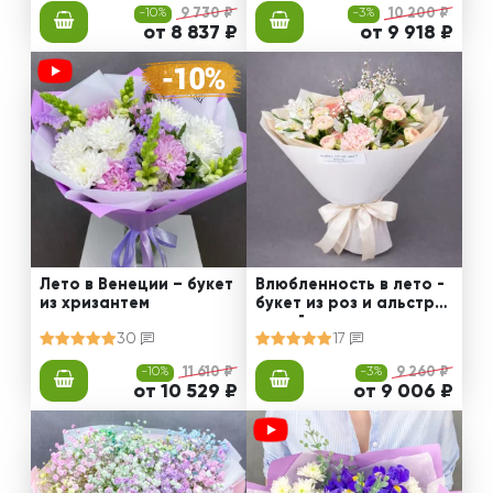
-10%
9 730 ₽
-3%
10 200 ₽
от 8 837 ₽
от 9 918 ₽
Лето в Венеции – букет
Влюбленность в лето -
из хризантем
букет из роз и альстро
мерий
30
17
-10%
11 610 ₽
-3%
9 260 ₽
от 10 529 ₽
от 9 006 ₽