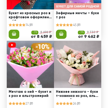
Букет из красных роз в
Зефирные мечты – буке
крафтовом оформлени
т роз
и 60 см
74
45
-3%
8 696 ₽
-3%
9 730 ₽
от 8 459 ₽
от 9 462 ₽
Мечтаю о ней – букет и
Нежнее нежного - буке
з роз и альстромерий
т-новинка из роз, альст
ромерий и калл
27
26