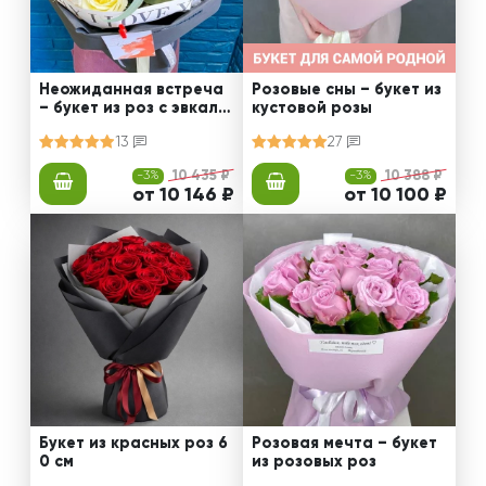
Неожиданная встреча
Розовые сны – букет из
– букет из роз с эвкали
кустовой розы
птом
13
27
-3%
10 435 ₽
-3%
10 388 ₽
от 10 146 ₽
от 10 100 ₽
Букет из красных роз 6
Розовая мечта – букет
0 см
из розовых роз