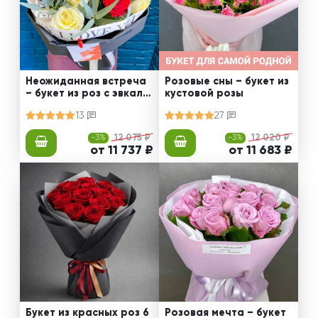
Неожиданная встреча
Розовые сны – букет из
– букет из роз с эвкали
кустовой розы
птом
13
27
-3%
12 075 ₽
-3%
12 020 ₽
от 11 737 ₽
от 11 683 ₽
Букет из красных роз 6
Розовая мечта – букет