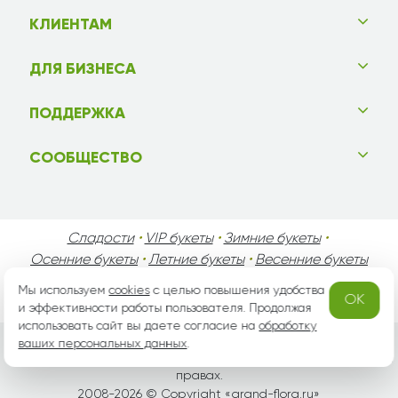
КЛИЕНТАМ
ДЛЯ БИЗНЕСА
ПОДДЕРЖКА
СООБЩЕСТВО
Сладости
•
VIP букеты
•
Зимние букеты
•
Осенние букеты
•
Летние букеты
•
Весенние букеты
•
День Святого Валентина
•
День Матери
•
Мы используем
cookies
с целью повышения удобства
OK
День Мужчин
•
Праздники!
и эффективности работы пользователя. Продолжая
использовать сайт вы даете согласие на
обработку
ваших персональных данных
.
Вся информация защищена законом России об авторских
правах.
2008-2026 © Copyright «
grand-flora.ru
»