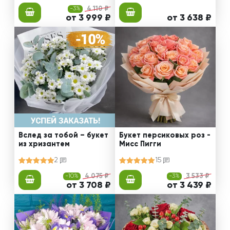
-3%
4 110 ₽
от 3 999 ₽
от 3 638 ₽
Вслед за тобой – букет
Букет персиковых роз -
из хризантем
Мисс Пигги
2
15
-10%
4 075 ₽
-3%
3 533 ₽
от 3 708 ₽
от 3 439 ₽