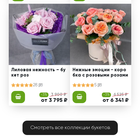
Лиловая нежность – бу
Нежные эмоции - коро
кет роз
бка с розовыми розами
28
5
-3%
3 900 ₽
-3%
6 525 ₽
от 3 795 ₽
от 6 341 ₽
Смотреть все коллекции букетов