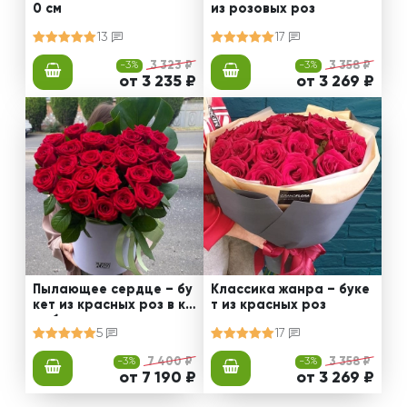
0 см
из розовых роз
13
17
-3%
3 323 ₽
-3%
3 358 ₽
от 3 235 ₽
от 3 269 ₽
Пылающее сердце – бу
Классика жанра – буке
кет из красных роз в ко
т из красных роз
робке
5
17
-3%
7 400 ₽
-3%
3 358 ₽
от 7 190 ₽
от 3 269 ₽