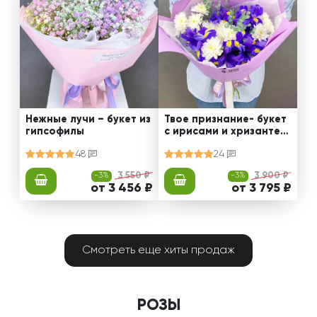
Нежные лучи – букет из
Твое признание- букет
гипсофилы
с ирисами и хризантем
ами
48
24
-3%
3 550 ₽
-3%
3 900 ₽
от 3 456 ₽
от 3 795 ₽
Смотреть еще хиты продаж
РОЗЫ