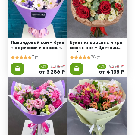
Лавандовый сон – буке
Букет из красных и кре
т с ирисами и хризанте
мовых роз – Цветочный
мами
рай
7
38
-3%
3 375 ₽
-3%
4 250 ₽
от 3 286 ₽
от 4 135 ₽