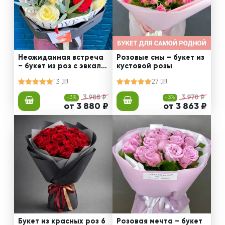
Неожиданная встреча
Розовые сны – букет из
– букет из роз с эвкали
кустовой розы
птом
13
27
-3%
3 988 ₽
-3%
3 970 ₽
от 3 880 ₽
от 3 863 ₽
Букет из красных роз 6
Розовая мечта – букет