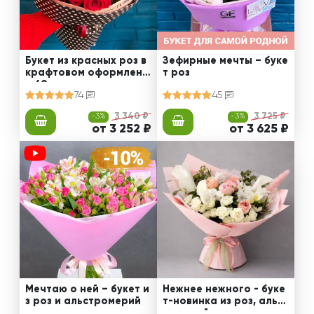
Букет из красных роз в
Зефирные мечты – буке
крафтовом оформлени
т роз
и 60 см
74
45
-3%
3 340 ₽
-3%
3 725 ₽
от 3 252 ₽
от 3 625 ₽
Мечтаю о ней – букет и
Нежнее нежного - буке
з роз и альстромерий
т-новинка из роз, альст
ромерий и калл