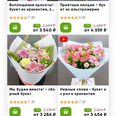
Воплощение красоты-
Приятные эмоции – бук
букет из хризантем, эус
ет из альстромерии
том и роз
17
16
-3%
3 638 ₽
-3%
4 688 ₽
от 3 540 ₽
от 4 559 ₽
Мы будем вместе! – сбо
Нежные слова - букет и
рный букет
з роз и хризантем
17
17
-3%
3 375 ₽
-3%
3 550 ₽
от 3 286 ₽
от 3 456 ₽