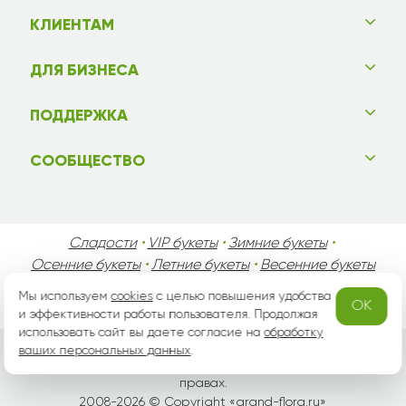
КЛИЕНТАМ
ДЛЯ БИЗНЕСА
ПОДДЕРЖКА
СООБЩЕСТВО
Сладости
•
VIP букеты
•
Зимние букеты
•
Осенние букеты
•
Летние букеты
•
Весенние букеты
•
День Святого Валентина
•
День Матери
•
Мы используем
cookies
с целью повышения удобства
OK
День Мужчин
•
Праздники!
и эффективности работы пользователя. Продолжая
использовать сайт вы даете согласие на
обработку
ваших персональных данных
.
Вся информация защищена законом России об авторских
правах.
2008-2026 © Copyright «
grand-flora.ru
»