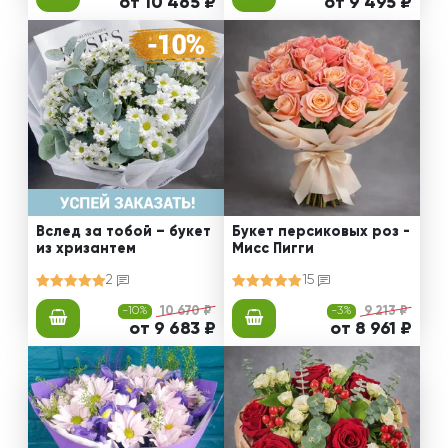
от 10 465 ₽
от 9 495 ₽
Вслед за тобой – букет
Букет персиковых роз -
из хризантем
Мисс Пигги
2
15
-10%
10 670 ₽
-3%
9 213 ₽
от 9 683 ₽
от 8 961 ₽