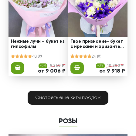
Нежные лучи – букет из
Твое признание- букет
гипсофилы
с ирисами и хризантем
ами
48
24
-3%
9 260 ₽
-3%
10 200 ₽
от 9 006 ₽
от 9 918 ₽
Смотреть еще хиты продаж
РОЗЫ