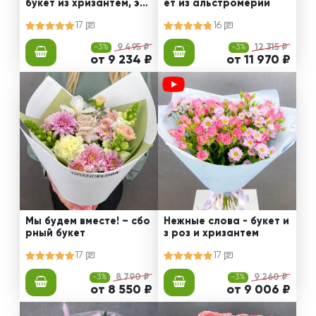
букет из хризантем, эус
ет из альстромерии
том и роз
17
16
-3%
9 495 ₽
-3%
12 315 ₽
от 9 234 ₽
от 11 970 ₽
Мы будем вместе! – сбо
Нежные слова - букет и
рный букет
з роз и хризантем
17
17
-3%
8 790 ₽
-3%
9 260 ₽
от 8 550 ₽
от 9 006 ₽