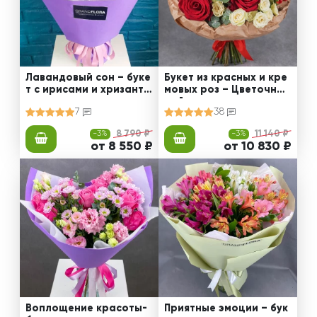
Лавандовый сон – буке
Букет из красных и кре
т с ирисами и хризанте
мовых роз – Цветочный
мами
рай
7
38
-3%
8 790 ₽
-3%
11 140 ₽
от 8 550 ₽
от 10 830 ₽
Воплощение красоты-
Приятные эмоции – бук