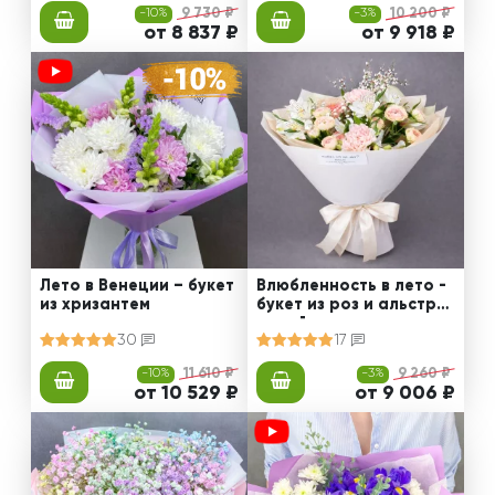
-10%
9 730 ₽
-3%
10 200 ₽
от 8 837 ₽
от 9 918 ₽
Лето в Венеции – букет
Влюбленность в лето -
из хризантем
букет из роз и альстро
мерий
30
17
-10%
11 610 ₽
-3%
9 260 ₽
от 10 529 ₽
от 9 006 ₽