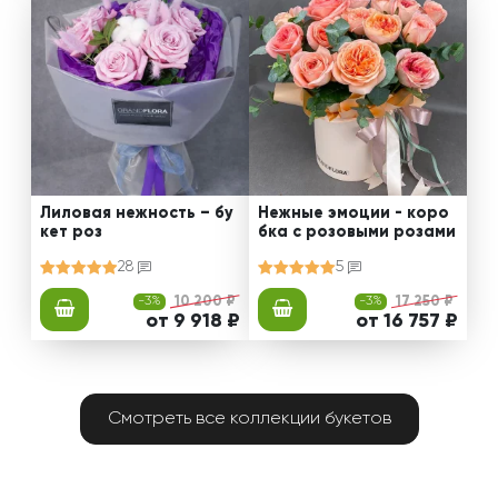
Лиловая нежность – бу
Нежные эмоции - коро
кет роз
бка с розовыми розами
28
5
-3%
10 200 ₽
-3%
17 250 ₽
от 9 918 ₽
от 16 757 ₽
Смотреть все коллекции букетов