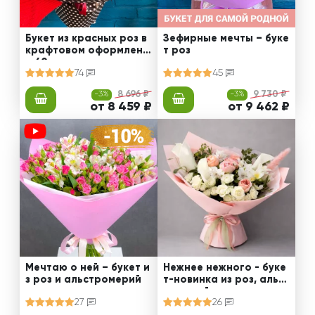
Букет из красных роз в
Зефирные мечты – буке
крафтовом оформлени
т роз
и 60 см
74
45
-3%
8 696 ₽
-3%
9 730 ₽
от 8 459 ₽
от 9 462 ₽
Мечтаю о ней – букет и
Нежнее нежного - буке
з роз и альстромерий
т-новинка из роз, альст
ромерий и калл
27
26