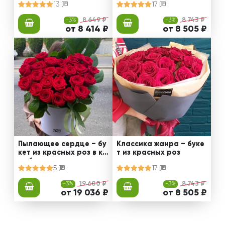
13
17
-3%
8 649 ₽
-3%
8 743 ₽
от 8 414 ₽
от 8 505 ₽
Пылающее сердце – бу
Классика жанра – буке
кет из красных роз в ко
т из красных роз
робке
5
17
-3%
19 600 ₽
-3%
8 743 ₽
от 19 036 ₽
от 8 505 ₽