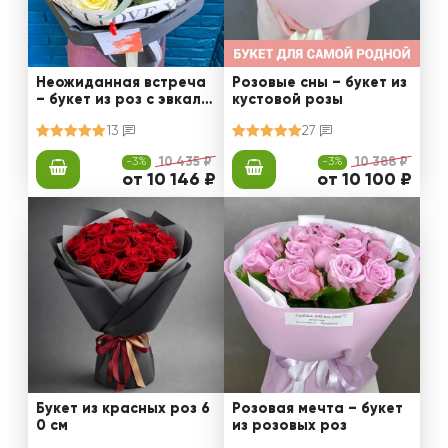
Неожиданная встреча
Розовые сны – букет из
– букет из роз с эвкали
кустовой розы
птом
13
27
-3%
10 435 ₽
-3%
10 388 ₽
от 10 146 ₽
от 10 100 ₽
Букет из красных роз 6
Розовая мечта – букет
0 см
из розовых роз