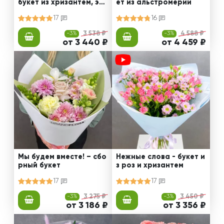
букет из хризантем, эус
ет из альстромерии
том и роз
17
16
-3%
3 538 ₽
-3%
4 588 ₽
от 3 440 ₽
от 4 459 ₽
Мы будем вместе! – сбо
Нежные слова - букет и
рный букет
з роз и хризантем
17
17
-3%
3 275 ₽
-3%
3 450 ₽
от 3 186 ₽
от 3 356 ₽