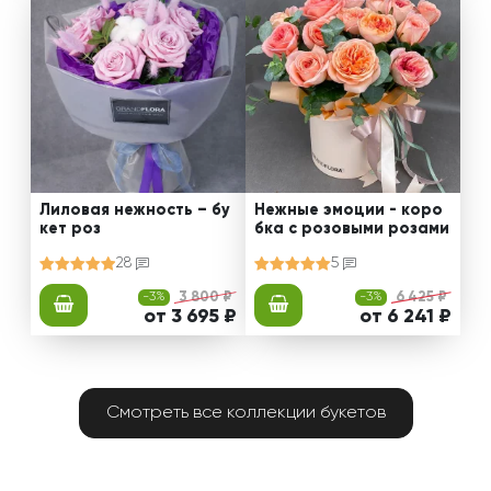
Лиловая нежность – бу
Нежные эмоции - коро
кет роз
бка с розовыми розами
28
5
-3%
3 800 ₽
-3%
6 425 ₽
от 3 695 ₽
от 6 241 ₽
Смотреть все коллекции букетов