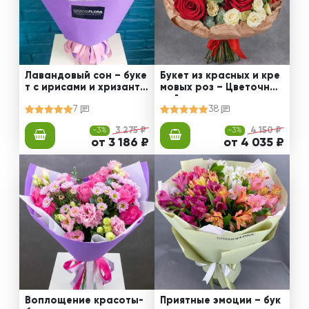
Лавандовый сон – буке
Букет из красных и кре
т с ирисами и хризанте
мовых роз – Цветочный
мами
рай
7
38
-3%
3 275 ₽
-3%
4 150 ₽
от 3 186 ₽
от 4 035 ₽
Воплощение красоты-
Приятные эмоции – бук