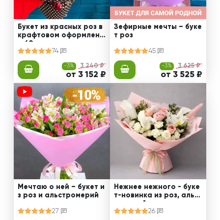
Букет из красных роз в
Зефирные мечты – буке
крафтовом оформлени
т роз
и 60 см
74
45
-3%
3 240 ₽
-3%
3 625 ₽
от 3 152 ₽
от 3 525 ₽
Мечтаю о ней – букет и
Нежнее нежного - буке
з роз и альстромерий
т-новинка из роз, альст
ромерий и калл
27
26