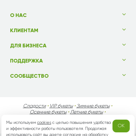
О НАС
КЛИЕНТАМ
ДЛЯ БИЗНЕСА
ПОДДЕРЖКА
СООБЩЕСТВО
Сладости
•
VIP букеты
•
Зимние букеты
•
Осенние букеты
•
Летние букеты
•
Весенние букеты
•
День Святого Валентина
•
Мы используем
cookies
с целью повышения удобства
День Матери
•
День Мужчин
•
Праздники!
OK
и эффективности работы пользователя. Продолжая
использовать сайт вы даете согласие на
обработку