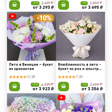
-10%
3 625 ₽
-3%
3 800 ₽
от 3 293 ₽
от 3 695 ₽
Лето в Венеции – букет
Влюбленность в лето -
из хризантем
букет из роз и альстро
мерий
30
17
-10%
4 325 ₽
-3%
3 450 ₽
от 3 923 ₽
от 3 356 ₽