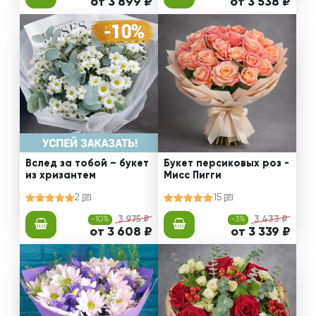
от 3 899 ₽
от 3 538 ₽
Вслед за тобой – букет
Букет персиковых роз -
из хризантем
Мисс Пигги
2
15
-10%
3 975 ₽
-3%
3 433 ₽
от 3 608 ₽
от 3 339 ₽