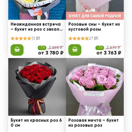
Неожиданная встреча
Розовые сны – букет из
– букет из роз с эвкали
кустовой розы
птом
13
27
-3%
3 888 ₽
-3%
3 870 ₽
от 3 780 ₽
от 3 763 ₽
Букет из красных роз 6
Розовая мечта – букет
0 см
из розовых роз