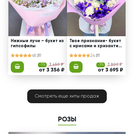
Нежные лучи – букет из
Твое признание- букет
гипсофилы
с ирисами и хризантем
ами
48
24
-3%
3 450 ₽
-3%
3 800 ₽
от 3 356 ₽
от 3 695 ₽
Смотреть еще хиты продаж
РОЗЫ