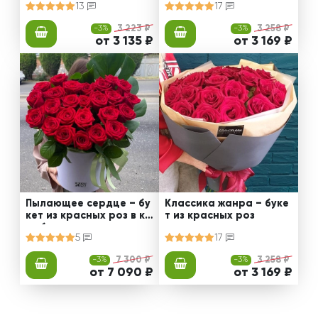
13
17
-3%
3 223 ₽
-3%
3 258 ₽
от 3 135 ₽
от 3 169 ₽
Пылающее сердце – бу
Классика жанра – буке
кет из красных роз в ко
т из красных роз
робке
5
17
-3%
7 300 ₽
-3%
3 258 ₽
от 7 090 ₽
от 3 169 ₽