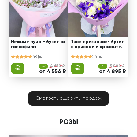
Нежные лучи – букет из
Твое признание- букет
гипсофилы
с ирисами и хризантем
ами
48
24
-3%
4 650 ₽
-3%
5 000 ₽
от 4 556 ₽
от 4 895 ₽
Смотреть еще хиты продаж
РОЗЫ