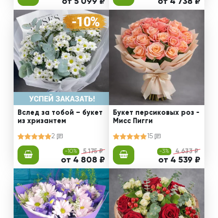
от 5 099 ₽
от 4 738 ₽
Вслед за тобой – букет
Букет персиковых роз -
из хризантем
Мисс Пигги
2
15
-10%
5 175 ₽
-3%
4 633 ₽
от 4 808 ₽
от 4 539 ₽