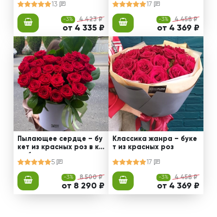
13
17
-3%
4 423 ₽
-3%
4 458 ₽
от 4 335 ₽
от 4 369 ₽
Пылающее сердце – бу
Классика жанра – буке
кет из красных роз в ко
т из красных роз
робке
5
17
-3%
8 500 ₽
-3%
4 458 ₽
от 8 290 ₽
от 4 369 ₽