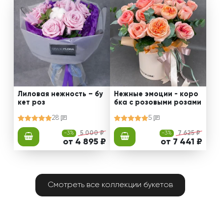
Лиловая нежность – бу
Нежные эмоции - коро
кет роз
бка с розовыми розами
28
5
-3%
5 000 ₽
-3%
7 625 ₽
от 4 895 ₽
от 7 441 ₽
Смотреть все коллекции букетов