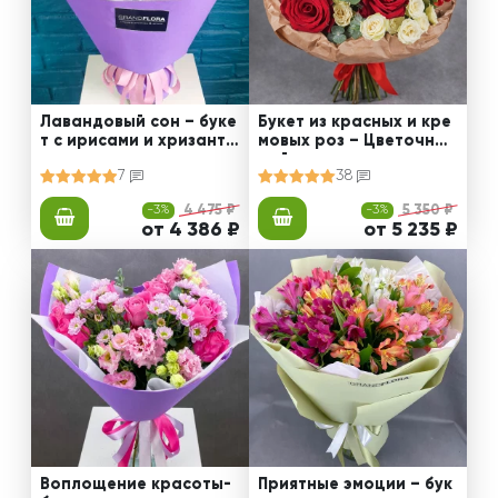
Лавандовый сон – буке
Букет из красных и кре
т с ирисами и хризанте
мовых роз – Цветочный
мами
рай
7
38
-3%
4 475 ₽
-3%
5 350 ₽
от 4 386 ₽
от 5 235 ₽
Воплощение красоты-
Приятные эмоции – бук