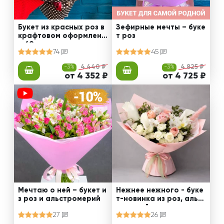
Букет из красных роз в
Зефирные мечты – буке
крафтовом оформлени
т роз
и 60 см
74
45
-3%
4 440 ₽
-3%
4 825 ₽
от 4 352 ₽
от 4 725 ₽
Мечтаю о ней – букет и
Нежнее нежного - буке
з роз и альстромерий
т-новинка из роз, альст
ромерий и калл
27
26