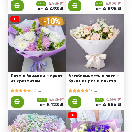
-10%
4 825 ₽
-3%
5 000 ₽
от 4 493 ₽
от 4 895 ₽
Лето в Венеции – букет
Влюбленность в лето -
из хризантем
букет из роз и альстро
мерий
30
17
-10%
5 525 ₽
-3%
4 650 ₽
от 5 123 ₽
от 4 556 ₽