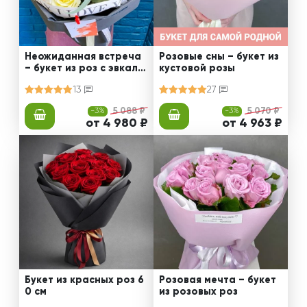
Неожиданная встреча
Розовые сны – букет из
– букет из роз с эвкали
кустовой розы
птом
13
27
-3%
5 088 ₽
-3%
5 070 ₽
от 4 980 ₽
от 4 963 ₽
Букет из красных роз 6
Розовая мечта – букет
0 см
из розовых роз