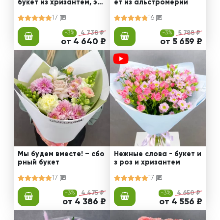
букет из хризантем, эус
ет из альстромерии
том и роз
17
16
-3%
4 738 ₽
-3%
5 788 ₽
от 4 640 ₽
от 5 659 ₽
Мы будем вместе! – сбо
Нежные слова - букет и
рный букет
з роз и хризантем
17
17
-3%
4 475 ₽
-3%
4 650 ₽
от 4 386 ₽
от 4 556 ₽