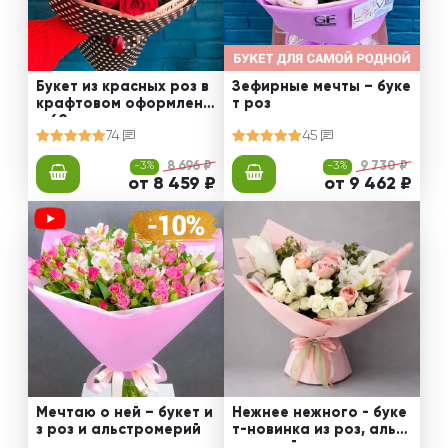
Букет из красных роз в
Зефирные мечты – буке
крафтовом оформлени
т роз
и 60 см
74
45
-3%
8 696 ₽
-3%
9 730 ₽
от 8 459 ₽
от 9 462 ₽
Мечтаю о ней – букет и
Нежнее нежного - буке
з роз и альстромерий
т-новинка из роз, альст
ромерий и калл