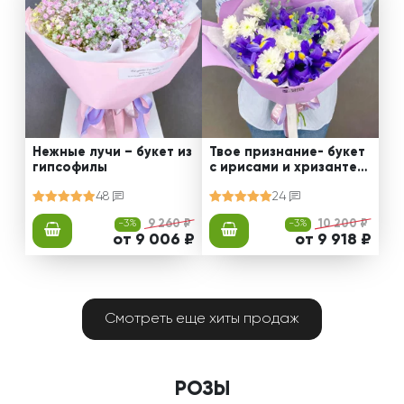
Нежные лучи – букет из
Твое признание- букет
гипсофилы
с ирисами и хризантем
ами
48
24
-3%
9 260 ₽
-3%
10 200 ₽
от 9 006 ₽
от 9 918 ₽
Смотреть еще хиты продаж
РОЗЫ