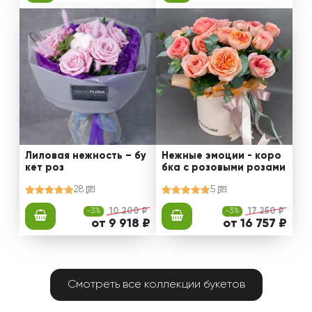
Лиловая нежность – бу
Нежные эмоции - коро
кет роз
бка с розовыми розами
28
5
-3%
10 200 ₽
-3%
17 250 ₽
от 9 918 ₽
от 16 757 ₽
Смотреть все коллекции букетов