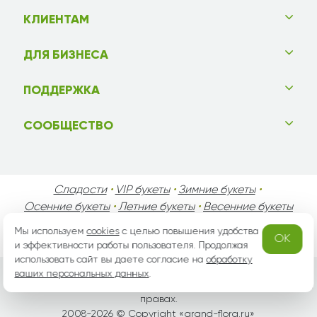
КЛИЕНТАМ
ДЛЯ БИЗНЕСА
ПОДДЕРЖКА
СООБЩЕСТВО
Сладости
•
VIP букеты
•
Зимние букеты
•
Осенние букеты
•
Летние букеты
•
Весенние букеты
•
День Святого Валентина
•
День Матери
•
Мы используем
cookies
с целью повышения удобства
OK
День Мужчин
•
Праздники!
и эффективности работы пользователя. Продолжая
использовать сайт вы даете согласие на
обработку
ваших персональных данных
.
Вся информация защищена законом России об авторских
правах.
2008-2026 © Copyright «
grand-flora.ru
»