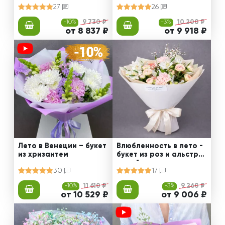
27
26
-10%
9 730 ₽
-3%
10 200 ₽
от 8 837 ₽
от 9 918 ₽
Лето в Венеции – букет
Влюбленность в лето -
из хризантем
букет из роз и альстро
мерий
30
17
-10%
11 610 ₽
-3%
9 260 ₽
от 10 529 ₽
от 9 006 ₽