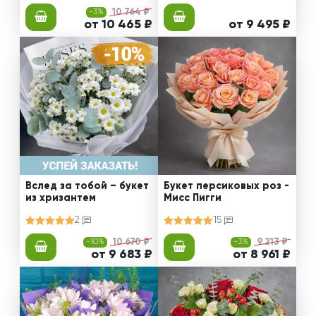
-3%
10 764 ₽
от 10 465 ₽
от 9 495 ₽
Вслед за тобой – букет
Букет персиковых роз -
из хризантем
Мисс Пигги
2
15
-10%
10 670 ₽
-3%
9 213 ₽
от 9 683 ₽
от 8 961 ₽