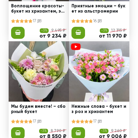
Воплощение красоты-
Приятные эмоции – бук
букет из хризантем, эус
ет из альстромерии
том и роз
17
16
-3%
9 495 ₽
-3%
12 315 ₽
от 9 234 ₽
от 11 970 ₽
Мы будем вместе! – сбо
Нежные слова - букет и
рный букет
з роз и хризантем
17
17
-3%
8 790 ₽
-3%
9 260 ₽
от 8 550 ₽
от 9 006 ₽