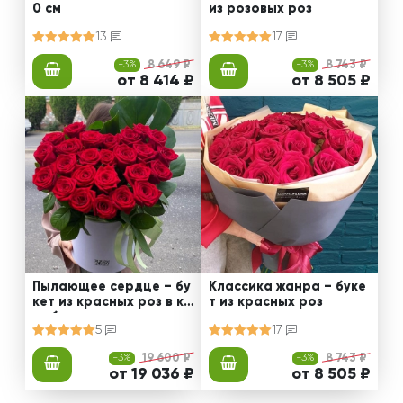
0 см
из розовых роз
13
17
-3%
8 649 ₽
-3%
8 743 ₽
от 8 414 ₽
от 8 505 ₽
Пылающее сердце – бу
Классика жанра – буке
кет из красных роз в ко
т из красных роз
робке
5
17
-3%
19 600 ₽
-3%
8 743 ₽
от 19 036 ₽
от 8 505 ₽