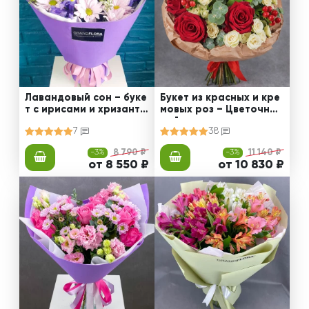
Лавандовый сон – буке
Букет из красных и кре
т с ирисами и хризанте
мовых роз – Цветочный
мами
рай
7
38
-3%
8 790 ₽
-3%
11 140 ₽
от 8 550 ₽
от 10 830 ₽