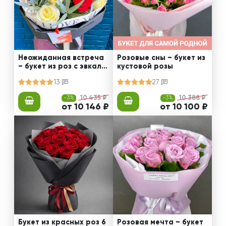
Неожиданная встреча
Розовые сны – букет из
– букет из роз с эвкали
кустовой розы
птом
13
27
-3%
10 435 ₽
-3%
10 388 ₽
от 10 146 ₽
от 10 100 ₽
Букет из красных роз 6
Розовая мечта – букет