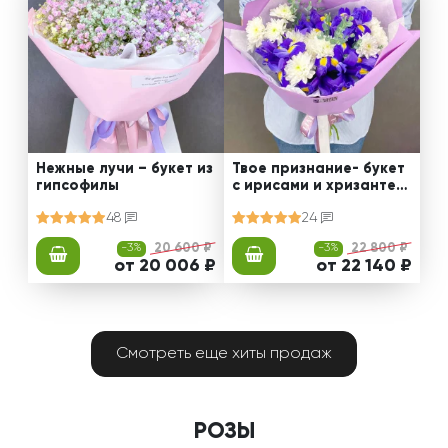
Нежные лучи – букет из
Твое признание- букет
гипсофилы
с ирисами и хризантем
ами
48
24
-3%
20 600 ₽
-3%
22 800 ₽
от 20 006 ₽
от 22 140 ₽
Смотреть еще хиты продаж
РОЗЫ