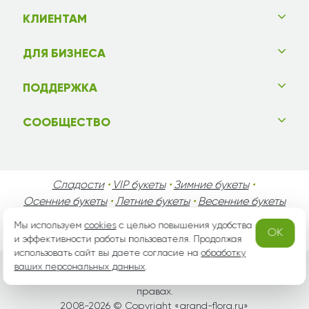
КЛИЕНТАМ
ДЛЯ БИЗНЕСА
ПОДДЕРЖКА
СООБЩЕСТВО
Сладости
•
VIP букеты
•
Зимние букеты
•
Осенние букеты
•
Летние букеты
•
Весенние букеты
•
День Святого Валентина
•
День Матери
•
Мы используем
cookies
с целью повышения удобства
OK
День Мужчин
•
Праздники!
и эффективности работы пользователя. Продолжая
использовать сайт вы даете согласие на
обработку
ваших персональных данных
.
Вся информация защищена законом России об авторских
правах.
2008-2026 © Copyright «
grand-flora.ru
»