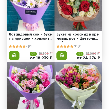
Лавандовый сон – буке
Букет из красных и кре
т с ирисами и хризанте
мовых роз – Цветочный
мами
рай
7
38
-3%
19 500 ₽
-3%
25 000 ₽
от 18 939 ₽
от 24 274 ₽