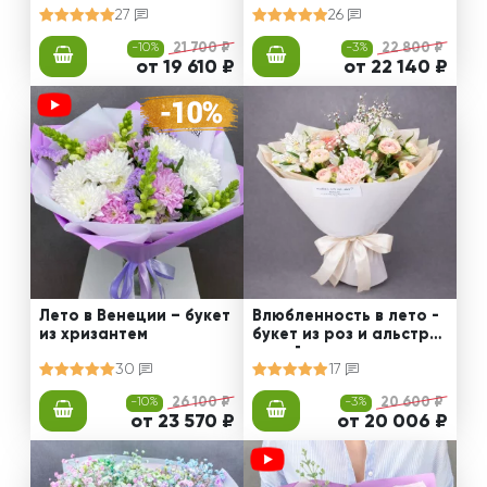
27
26
-10%
21 700 ₽
-3%
22 800 ₽
от 19 610 ₽
от 22 140 ₽
Лето в Венеции – букет
Влюбленность в лето -
из хризантем
букет из роз и альстро
мерий
30
17
-10%
26 100 ₽
-3%
20 600 ₽
от 23 570 ₽
от 20 006 ₽