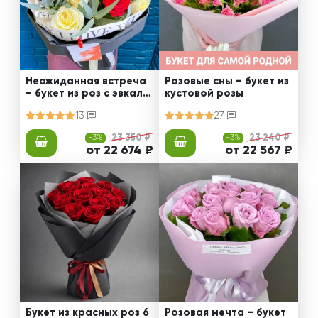
Неожиданная встреча
Розовые сны – букет из
– букет из роз с эвкали
кустовой розы
птом
13
27
-3%
23 350 ₽
-3%
23 240 ₽
от 22 674 ₽
от 22 567 ₽
Букет из красных роз 6
Розовая мечта – букет