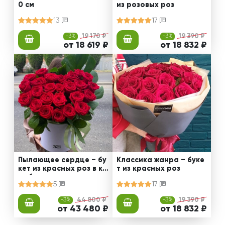
0 см
из розовых роз
13
17
-3%
19 170 ₽
-3%
19 390 ₽
от 18 619 ₽
от 18 832 ₽
Пылающее сердце – бу
Классика жанра – буке
кет из красных роз в ко
т из красных роз
робке
5
17
-3%
44 800 ₽
-3%
19 390 ₽
от 43 480 ₽
от 18 832 ₽