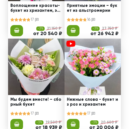
Воплощение красоты-
Приятные эмоции – бук
букет из хризантем, эус
ет из альстромерии
том и роз
17
16
-3%
21 150 ₽
-3%
27 750 ₽
от 20 540 ₽
от 26 942 ₽
Мы будем вместе! – сбо
Нежные слова - букет и
рный букет
з роз и хризантем
17
17
-3%
19 500 ₽
-3%
20 600 ₽
от 18 939 ₽
от 20 006 ₽