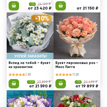
-3%
24 120 ₽
от 23 420 ₽
от 21 150 ₽
Вслед за тобой – букет
Букет персиковых роз -
из хризантем
Мисс Пигги
2
15
-10%
23 900 ₽
-3%
20 490 ₽
от 21 590 ₽
от 19 899 ₽