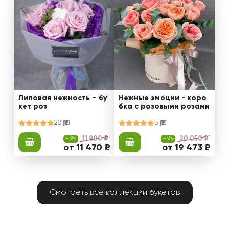
Лиловая нежность – бу
Нежные эмоции - коро
кет роз
бка с розовыми розами
28
5
-3%
11 800 ₽
-3%
20 050 ₽
от 11 470 ₽
от 19 473 ₽
Смотреть все коллекции букетов