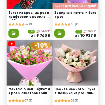
Букет из красных роз в
Зефирные мечты – буке
крафтовом оформлени
т роз
и 60 см
74
45
-3%
10 040 ₽
-3%
11 250 ₽
от 9 763 ₽
от 10 937 ₽
Мечтаю о ней – букет и
Нежнее нежного - буке
з роз и альстромерий
т-новинка из роз, альст
ромерий и калл
27
26