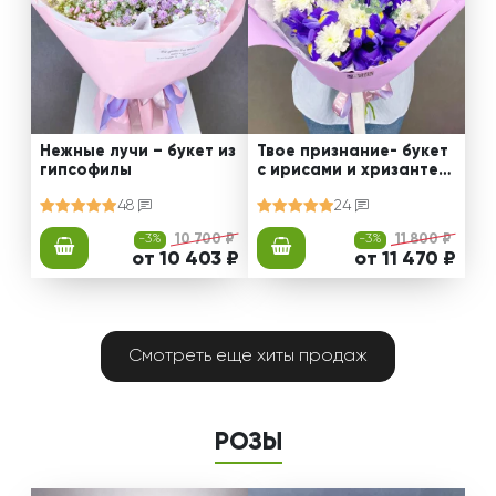
Нежные лучи – букет из
Твое признание- букет
гипсофилы
с ирисами и хризантем
ами
48
24
-3%
10 700 ₽
-3%
11 800 ₽
от 10 403 ₽
от 11 470 ₽
Смотреть еще хиты продаж
РОЗЫ