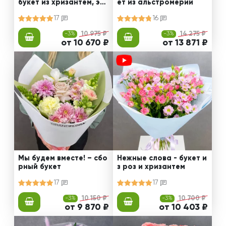
букет из хризантем, эус
ет из альстромерии
том и роз
17
16
-3%
10 975 ₽
-3%
14 275 ₽
от 10 670 ₽
от 13 871 ₽
Мы будем вместе! – сбо
Нежные слова - букет и
рный букет
з роз и хризантем
17
17
-3%
10 150 ₽
-3%
10 700 ₽
от 9 870 ₽
от 10 403 ₽