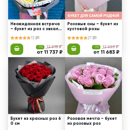
Неожиданная встреча
Розовые сны – букет из
– букет из роз с эвкали
кустовой розы
птом
13
27
-3%
12 075 ₽
-3%
12 020 ₽
от 11 737 ₽
от 11 683 ₽
Букет из красных роз 6
Розовая мечта – букет
0 см
из розовых роз