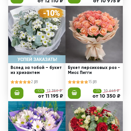
от 12 110 ₽
от 10 975 ₽
Вслед за тобой – букет
Букет персиковых роз -
из хризантем
Мисс Пигги
2
15
-10%
12 350 ₽
-3%
10 645 ₽
от 11 195 ₽
от 10 350 ₽