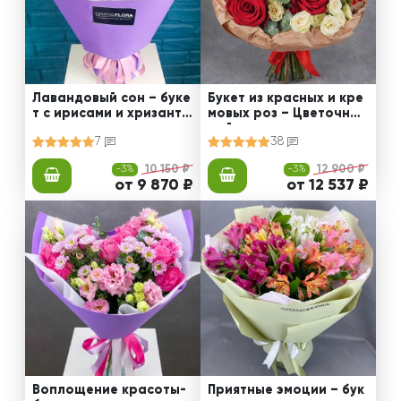
Лавандовый сон – буке
Букет из красных и кре
т с ирисами и хризанте
мовых роз – Цветочный
мами
рай
7
38
-3%
10 150 ₽
-3%
12 900 ₽
от 9 870 ₽
от 12 537 ₽
Воплощение красоты-
Приятные эмоции – бук