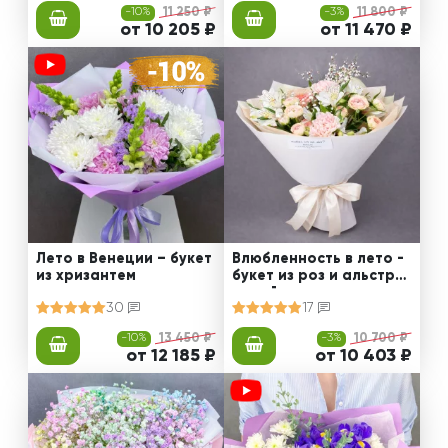
-10%
11 250 ₽
-3%
11 800 ₽
от 10 205 ₽
от 11 470 ₽
Лето в Венеции – букет
Влюбленность в лето -
из хризантем
букет из роз и альстро
мерий
30
17
-10%
13 450 ₽
-3%
10 700 ₽
от 12 185 ₽
от 10 403 ₽