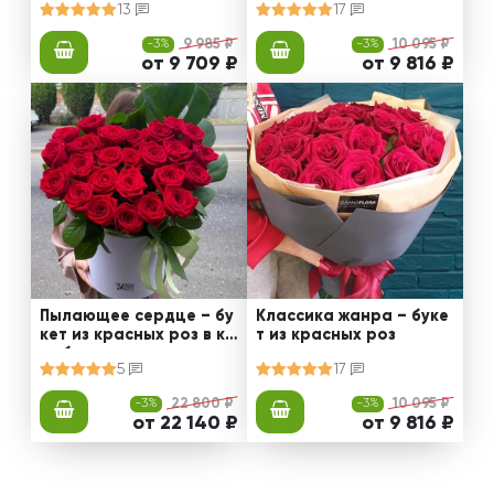
13
17
-3%
9 985 ₽
-3%
10 095 ₽
от 9 709 ₽
от 9 816 ₽
Пылающее сердце – бу
Классика жанра – буке
кет из красных роз в ко
т из красных роз
робке
5
17
-3%
22 800 ₽
-3%
10 095 ₽
от 22 140 ₽
от 9 816 ₽