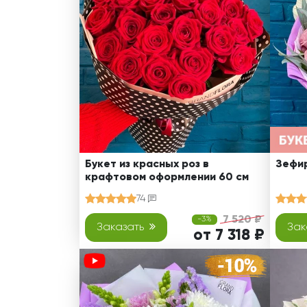
Оранжевые розы
В крафтовой бумаге
Розы
Розы поштучно
Монобукеты
Смешанные
5 роз
Разноцветные
Хризантемы
7 роз
Эксклюзивные букеты
Эустома
11 роз
15 роз
25 роз
51 роза
Букет из красных роз в
Зефир
крафтовом оформлении 60 см
101 роза
74
Розы Гран-При
7 520 ₽
-3%
Корзины с розами
Заказать
Зак
от 7 318 ₽
Кустовые розы
Миксы из роз
Сердца из роз