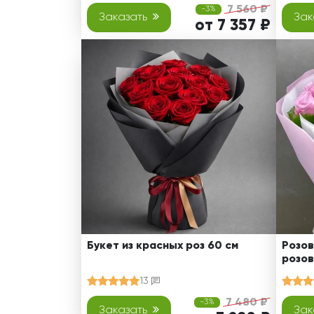
7 560 ₽
-3%
Заказать
Зак
от 7 357 ₽
Букет из красных роз 60 см
Розов
розов
13
7 480 ₽
-3%
Заказать
Зак