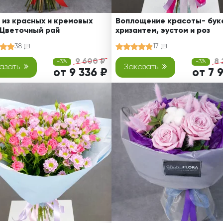
 из красных и кремовых
Воплощение красоты- буке
 Цветочный рай
хризантем, эустом и роз
38
17
9 600 ₽
8 
-3%
-3%
азать
Заказать
от 9 336 ₽
от 7 