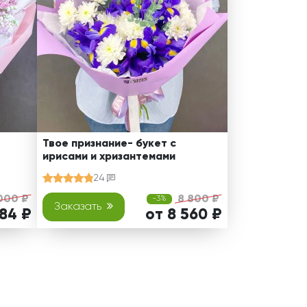
Твое признание- букет с
ирисами и хризантемами
24
000 ₽
8 800 ₽
-3%
Заказать
784 ₽
от 8 560 ₽