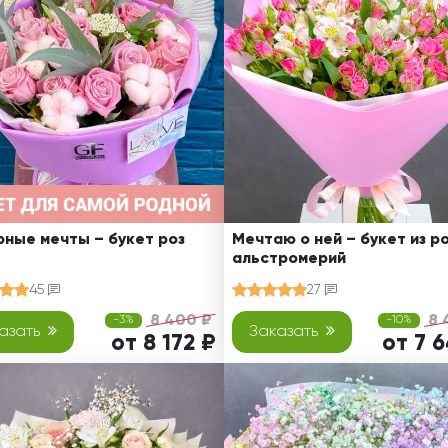
Ребенку
Свадьба
Подруге
Свидание
Сестре
Спасибо!
Брату
Юбилей
Врачу
Коллеге
Бабушке
Дедушке
ные мечты – букет роз
Мечтаю о ней – букет из ро
альстромерий
45
27
8 400 ₽
8 
-3%
-10%
азать
Заказать
от 8 172 ₽
от 7 