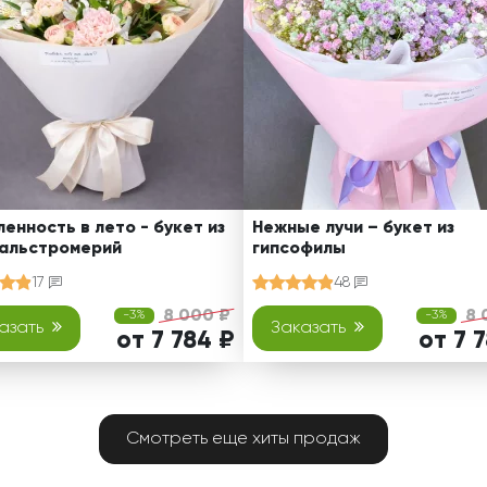
енность в лето - букет из
Нежные лучи – букет из
 альстромерий
гипсофилы
17
48
8 000 ₽
8 
-3%
-3%
азать
Заказать
от 7 784 ₽
от 7 
Смотреть еще хиты продаж