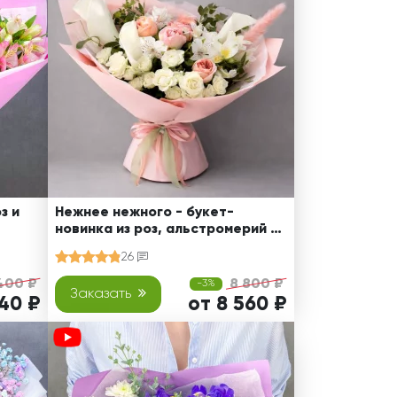
з и
Нежнее нежного - букет-
новинка из роз, альстромерий и
калл
26
400 ₽
8 800 ₽
-3%
Заказать
640 ₽
от 8 560 ₽