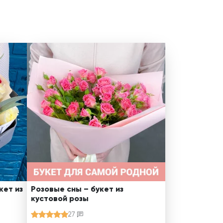
кет из
Розовые сны – букет из
кустовой розы
27