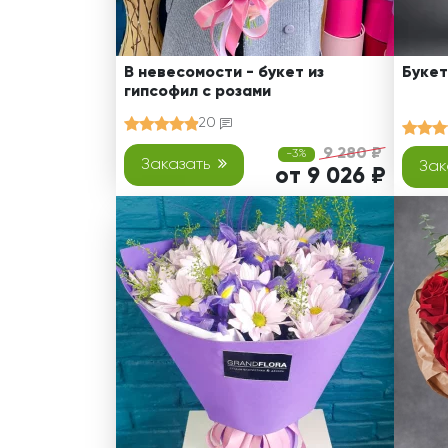
В невесомости - букет из
Букет
гипсофил с розами
20
9 280 ₽
-3%
Заказать
Зак
от 9 026 ₽