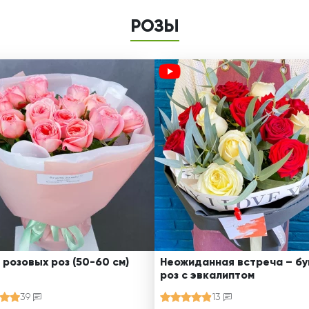
РОЗЫ
 розовых роз (50-60 см)
Неожиданная встреча – бу
роз с эвкалиптом
39
13