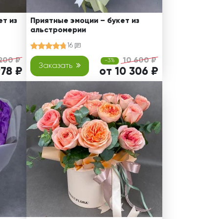
т из
Приятные эмоции – букет из
альстромерии
16
200 ₽
10 600 ₽
-3%
Заказать
978 ₽
от 10 306 ₽