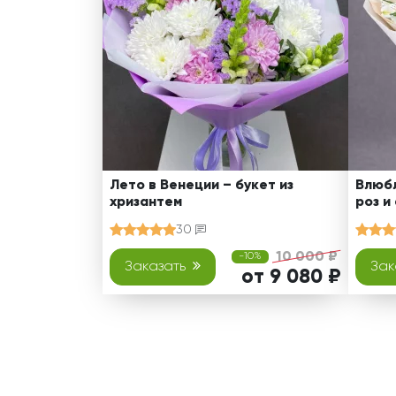
Лето в Венеции – букет из
Влюбл
хризантем
роз и
30
10 000 ₽
-10%
Заказать
Зак
от 9 080 ₽