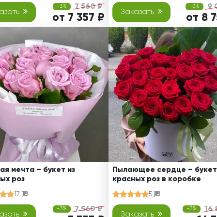
7 560 ₽
9 
-3%
-3%
азать
Заказать
от 7 357 ₽
от 8 
ая мечта – букет из
Пылающее сердце – букет
ых роз
красных роз в коробке
17
5
7 560 ₽
16 
-3%
-3%
азать
Заказать