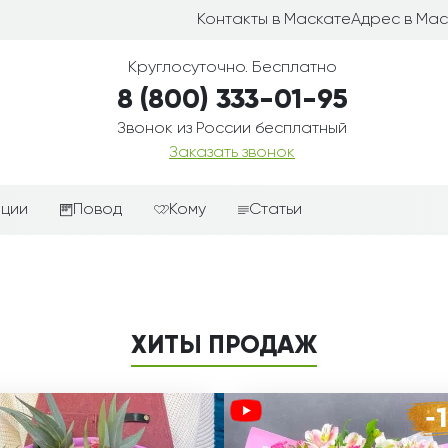
Контакты в Маскате
Адрес в Мас
Круглосуточно. Бесплатно
8 (800) 333-01-95
Звонок из России бесплатный
Заказать звонок
иции
Повод
Кому
Статьи
ные корзины
Подарки-дополнения к
Парню
цветам
з цветов
Девушке
Выздоравливай
ые корзины
Женщине
ХИТЫ ПРОДАЖ
День рождения
ые
Мужчине
ции
Извинения
Маме
ые корзины
Любовь
Папе
коробке
Просто так