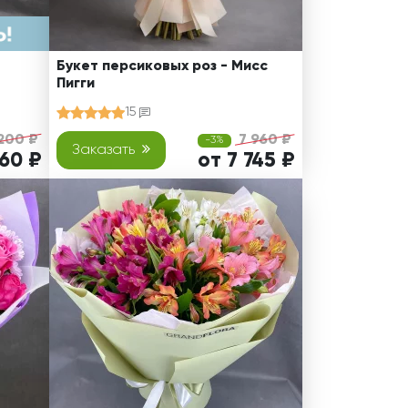
Букет персиковых роз - Мисс
Пигги
15
200 ₽
7 960 ₽
-3%
Заказать
360 ₽
от 7 745 ₽