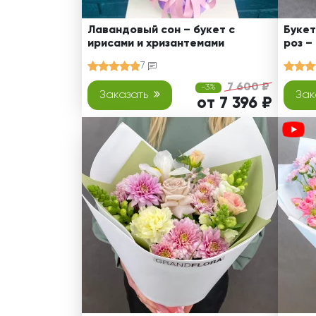
Лавандовый сон – букет с
Букет
ирисами и хризантемами
роз –
7
7 600 ₽
-3%
Заказать
Зак
от 7 396 ₽