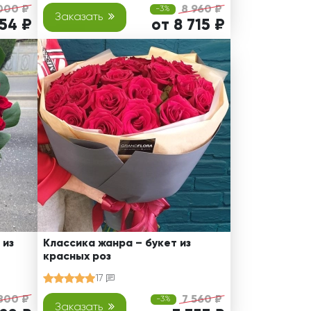
000 ₽
8 960 ₽
-3%
Заказать
754 ₽
от 8 715 ₽
 из
Классика жанра – букет из
красных роз
17
800 ₽
7 560 ₽
-3%
Заказать