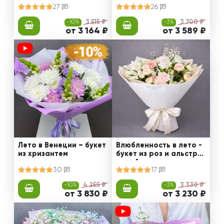
27
26
-10%
3 515 ₽
-3%
3 700 ₽
от 3 164 ₽
от 3 589 ₽
Лето в Венеции – букет
Влюбленность в лето -
из хризантем
букет из роз и альстро
мерий
30
17
-10%
4 255 ₽
-3%
3 330 ₽
от 3 830 ₽
от 3 230 ₽