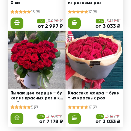
0 см
из розовых роз
13
17
-3%
3 090 ₽
-3%
3 127 ₽
от 2 997 ₽
от 3 033 ₽
Пылающее сердце – бу
Классика жанра – буке
кет из красных роз в ко
т из красных роз
робке
5
17
-3%
7 400 ₽
-3%
3 127 ₽
от 7 178 ₽
от 3 033 ₽