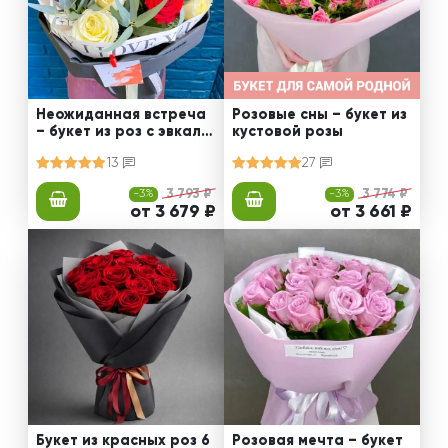
Неожиданная встреча
Розовые сны – букет из
– букет из роз с эвкали
кустовой розы
птом
13
27
-3%
3 793 ₽
-3%
3 774 ₽
от 3 679 ₽
от 3 661 ₽
Букет из красных роз 6
Розовая мечта – букет