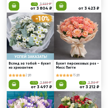
-3%
3 922 ₽
от 3 804 ₽
от 3 423 ₽
Вслед за тобой – букет
Букет персиковых роз -
из хризантем
Мисс Пигги
2
15
-10%
3 885 ₽
-3%
3 312 ₽
от 3 497 ₽
от 3 212 ₽