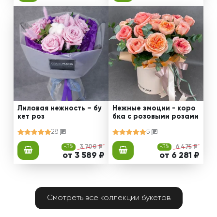
Лиловая нежность – бу
Нежные эмоции - коро
кет роз
бка с розовыми розами
28
5
-3%
3 700 ₽
-3%
6 475 ₽
от 3 589 ₽
от 6 281 ₽
Смотреть все коллекции букетов