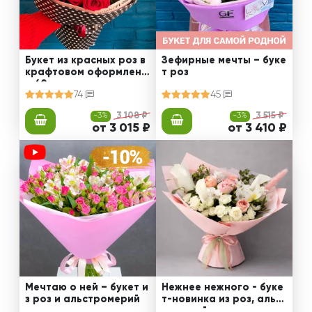
Букет из красных роз в
Зефирные мечты – буке
крафтовом оформлени
т роз
и 60 см
74
45
-3%
3 108 ₽
-3%
3 515 ₽
от 3 015 ₽
от 3 410 ₽
Мечтаю о ней – букет и
Нежнее нежного - буке
з роз и альстромерий
т-новинка из роз, альст
ромерий и калл