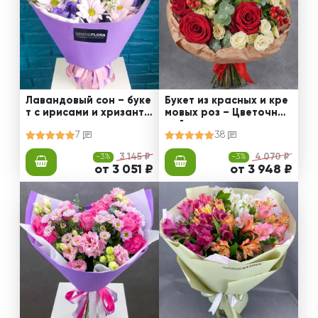
Лавандовый сон – буке
Букет из красных и кре
т с ирисами и хризанте
мовых роз – Цветочный
мами
рай
7
38
-3%
3 145 ₽
-3%
4 070 ₽
от 3 051 ₽
от 3 948 ₽