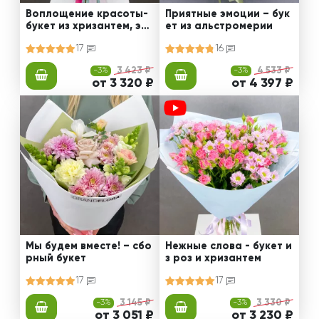
Воплощение красоты-
Приятные эмоции – бук
букет из хризантем, эус
ет из альстромерии
том и роз
17
16
-3%
3 423 ₽
-3%
4 533 ₽
от 3 320 ₽
от 4 397 ₽
Мы будем вместе! – сбо
Нежные слова - букет и
рный букет
з роз и хризантем
17
17
-3%
3 145 ₽
-3%
3 330 ₽
от 3 051 ₽
от 3 230 ₽