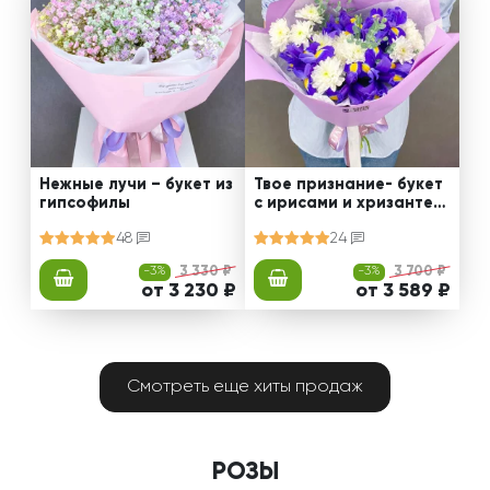
Нежные лучи – букет из
Твое признание- букет
гипсофилы
с ирисами и хризантем
ами
48
24
-3%
3 330 ₽
-3%
3 700 ₽
от 3 230 ₽
от 3 589 ₽
Смотреть еще хиты продаж
РОЗЫ