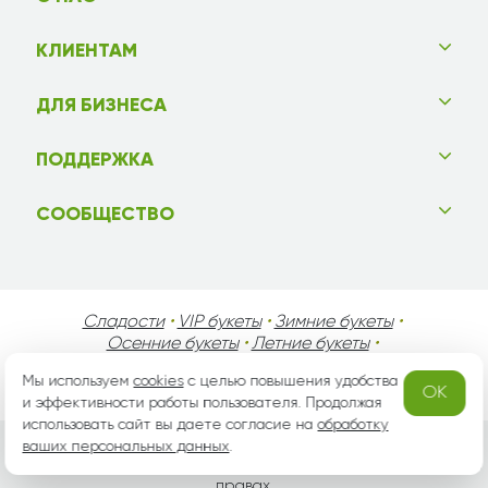
КЛИЕНТАМ
ДЛЯ БИЗНЕСА
ПОДДЕРЖКА
СООБЩЕСТВО
Сладости
•
VIP букеты
•
Зимние букеты
•
Осенние букеты
•
Летние букеты
•
Весенние букеты
•
День Святого Валентина
•
Мы используем
cookies
с целью повышения удобства
День Матери
•
День Мужчин
•
Праздники!
OK
и эффективности работы пользователя. Продолжая
использовать сайт вы даете согласие на
обработку
ваших персональных данных
.
Вся информация защищена законом России об авторских
правах.