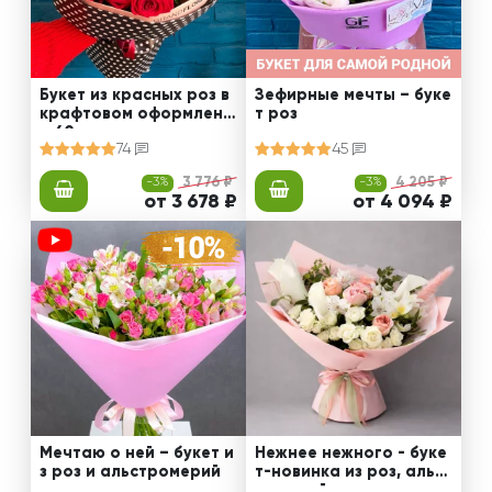
Букет из красных роз в
Зефирные мечты – буке
крафтовом оформлени
т роз
и 60 см
74
45
-3%
3 776 ₽
-3%
4 205 ₽
от 3 678 ₽
от 4 094 ₽
Мечтаю о ней – букет и
Нежнее нежного - буке
з роз и альстромерий
т-новинка из роз, альст
ромерий и калл