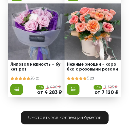
Лиловая нежность – бу
Нежные эмоции - коро
кет роз
бка с розовыми розами
28
5
-3%
4 400 ₽
-3%
7 325 ₽
от 4 283 ₽
от 7 120 ₽
Смотреть все коллекции букетов