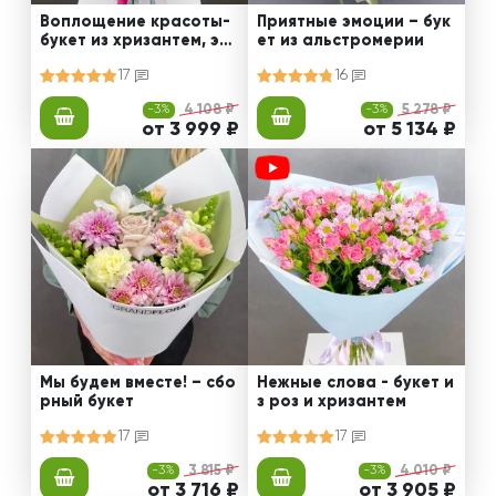
Воплощение красоты-
Приятные эмоции – бук
букет из хризантем, эус
ет из альстромерии
том и роз
17
16
-3%
4 108 ₽
-3%
5 278 ₽
от 3 999 ₽
от 5 134 ₽
Мы будем вместе! – сбо
Нежные слова - букет и
рный букет
з роз и хризантем
17
17
-3%
3 815 ₽
-3%
4 010 ₽
от 3 716 ₽
от 3 905 ₽