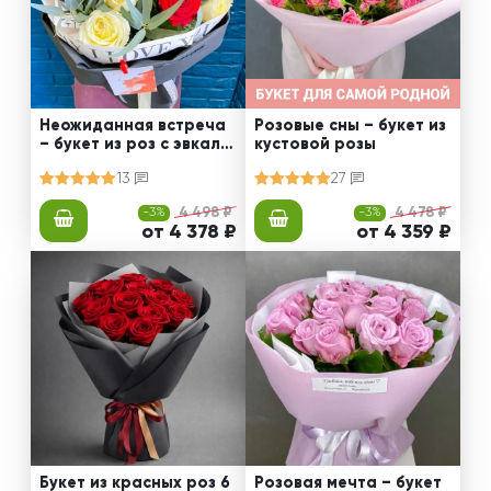
Неожиданная встреча
Розовые сны – букет из
– букет из роз с эвкали
кустовой розы
птом
13
27
-3%
4 498 ₽
-3%
4 478 ₽
от 4 378 ₽
от 4 359 ₽
Букет из красных роз 6
Розовая мечта – букет