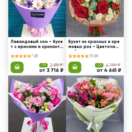
Лавандовый сон – буке
Букет из красных и кре
т с ирисами и хризанте
мовых роз – Цветочный
мами
рай
7
38
-3%
3 815 ₽
-3%
4 790 ₽
от 3 716 ₽
от 4 661 ₽