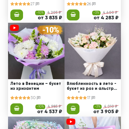
27
26
-10%
4 205 ₽
-3%
4 400 ₽
от 3 835 ₽
от 4 283 ₽
Лето в Венеции – букет
Влюбленность в лето -
из хризантем
букет из роз и альстро
мерий
30
17
-10%
4 985 ₽
-3%
4 010 ₽
от 4 537 ₽
от 3 905 ₽