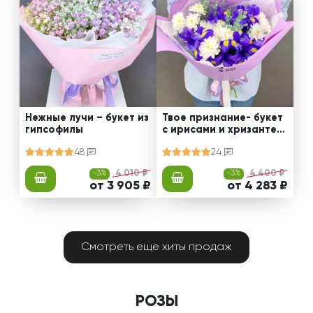
Нежные лучи – букет из
Твое признание- букет
гипсофилы
с ирисами и хризантем
ами
48
24
-3%
4 010 ₽
-3%
4 400 ₽
от 3 905 ₽
от 4 283 ₽
Смотреть еще хиты продаж
РОЗЫ