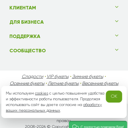
КЛИЕНТАМ
ДЛЯ БИЗНЕСА
ПОДДЕРЖКА
СООБЩЕСТВО
Сладости
•
VIP букеты
•
Зимние букеты
•
Осенние букеты
•
Летние букеты
•
Весенние букеты
•
День Святого Валентина
•
День Матери
•
Мы используем
cookies
с целью повышения удобства
OK
День Мужчин
•
Праздники!
и эффективности работы пользователя. Продолжая
использовать сайт вы даете согласие на
обработку
ваших персональных данных
.
Вся информация защищена законом России об авторских
правах.
2008-2026 © Copyright «
grand-flora.ru
»
С радостью поможем Вам!