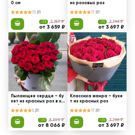
0 см
из розовых роз
13
17
-3%
3 757 ₽
-3%
3 796 ₽
от 3 659 ₽
от 3 697 ₽
Пылающее сердце – бу
Классика жанра – буке
кет из красных роз в ко
т из красных роз
робке
5
17
-3%
8 300 ₽
-3%
3 796 ₽
от 8 066 ₽
от 3 697 ₽