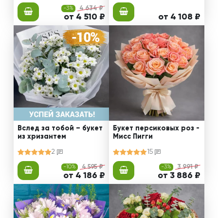
-3%
4 634 ₽
от 4 510 ₽
от 4 108 ₽
Вслед за тобой – букет
Букет персиковых роз -
из хризантем
Мисс Пигги
2
15
-10%
4 595 ₽
-3%
3 991 ₽
от 4 186 ₽
от 3 886 ₽