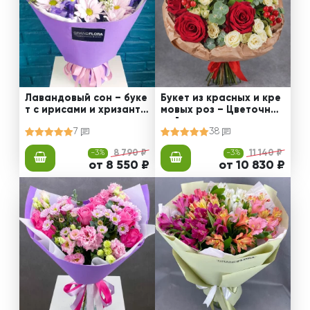
Лавандовый сон – буке
Букет из красных и кре
т с ирисами и хризанте
мовых роз – Цветочный
мами
рай
7
38
-3%
8 790 ₽
-3%
11 140 ₽
от 8 550 ₽
от 10 830 ₽