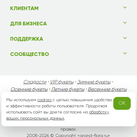
КЛИЕНТАМ
ДЛЯ БИЗНЕСА
ПОДДЕРЖКА
СООБЩЕСТВО
Сладости
•
VIP букеты
•
Зимние букеты
•
Осенние букеты
•
Летние букеты
•
Весенние букеты
•
День Святого Валентина
•
День Матери
•
Мы используем
cookies
с целью повышения удобства
OK
День Мужчин
•
Праздники!
и эффективности работы пользователя. Продолжая
использовать сайт вы даете согласие на
обработку
ваших персональных данных
.
Вся информация защищена законом России об авторских
правах.
2008-2026 © Copyright «
grand-flora.ru
»