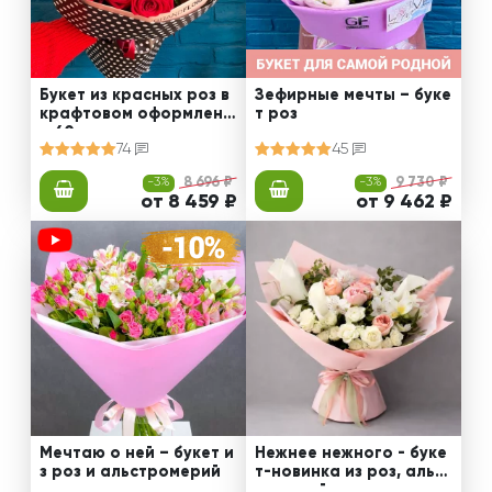
Букет из красных роз в
Зефирные мечты – буке
крафтовом оформлени
т роз
и 60 см
74
45
-3%
8 696 ₽
-3%
9 730 ₽
от 8 459 ₽
от 9 462 ₽
Мечтаю о ней – букет и
Нежнее нежного - буке
з роз и альстромерий
т-новинка из роз, альст
ромерий и калл