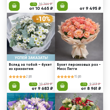
-3%
10 764 ₽
от 10 465 ₽
от 9 495 ₽
Вслед за тобой – букет
Букет персиковых роз -
из хризантем
Мисс Пигги
2
15
-10%
10 670 ₽
-3%
9 213 ₽
от 9 683 ₽
от 8 961 ₽