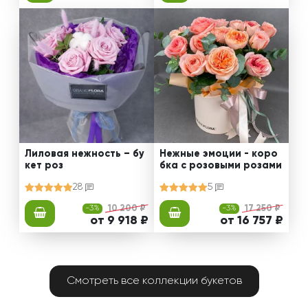
Лиловая нежность – бу
Нежные эмоции - коро
кет роз
бка с розовыми розами
28
5
-3%
10 200 ₽
-3%
17 250 ₽
от 9 918 ₽
от 16 757 ₽
Смотреть все коллекции букетов