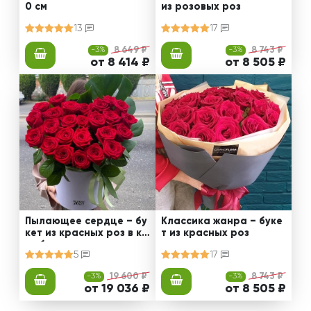
0 см
из розовых роз
13
17
-3%
8 649 ₽
-3%
8 743 ₽
от 8 414 ₽
от 8 505 ₽
Пылающее сердце – бу
Классика жанра – буке
кет из красных роз в ко
т из красных роз
робке
5
17
-3%
19 600 ₽
-3%
8 743 ₽
от 19 036 ₽
от 8 505 ₽