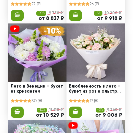
27
26
-10%
9 730 ₽
-3%
10 200 ₽
от 8 837 ₽
от 9 918 ₽
Лето в Венеции – букет
Влюбленность в лето -
из хризантем
букет из роз и альстро
мерий
30
17
-10%
11 610 ₽
-3%
9 260 ₽
от 10 529 ₽
от 9 006 ₽