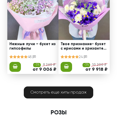
Нежные лучи – букет из
Твое признание- букет
гипсофилы
с ирисами и хризантем
ами
48
24
-3%
9 260 ₽
-3%
10 200 ₽
от 9 006 ₽
от 9 918 ₽
Смотреть еще хиты продаж
РОЗЫ