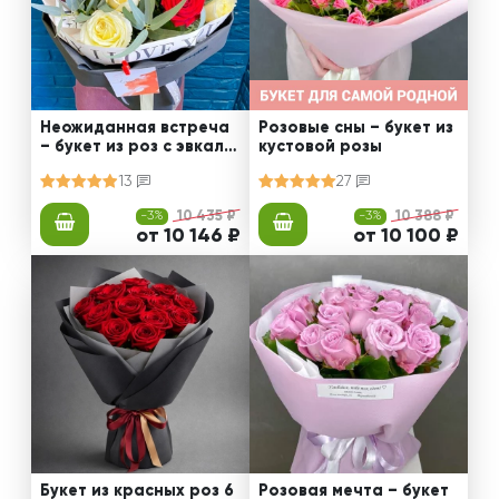
Неожиданная встреча
Розовые сны – букет из
– букет из роз с эвкали
кустовой розы
птом
13
27
-3%
10 435 ₽
-3%
10 388 ₽
от 10 146 ₽
от 10 100 ₽
Букет из красных роз 6
Розовая мечта – букет