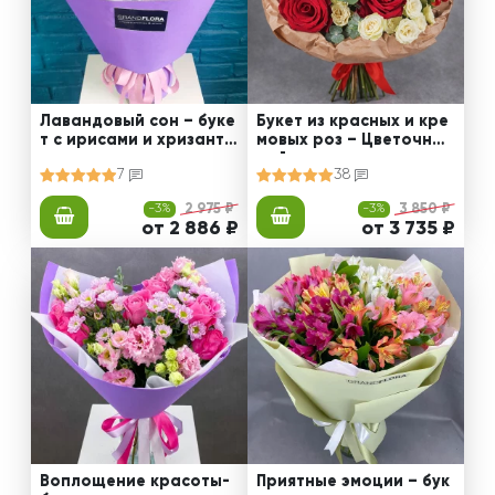
Лавандовый сон – буке
Букет из красных и кре
т с ирисами и хризанте
мовых роз – Цветочный
мами
рай
7
38
-3%
2 975 ₽
-3%
3 850 ₽
от 2 886 ₽
от 3 735 ₽
Воплощение красоты-
Приятные эмоции – бук