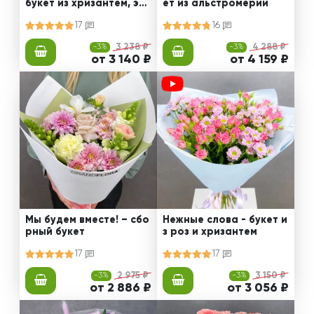
букет из хризантем, эус
ет из альстромерии
том и роз
17
16
-3%
3 238 ₽
-3%
4 288 ₽
от 3 140 ₽
от 4 159 ₽
Мы будем вместе! – сбо
Нежные слова - букет и
рный букет
з роз и хризантем
17
17
-3%
2 975 ₽
-3%
3 150 ₽
от 2 886 ₽
от 3 056 ₽