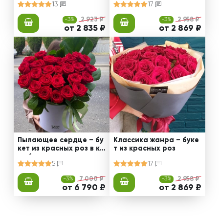
13
17
-3%
2 923 ₽
-3%
2 958 ₽
от 2 835 ₽
от 2 869 ₽
Пылающее сердце – бу
Классика жанра – буке
кет из красных роз в ко
т из красных роз
робке
5
17
-3%
7 000 ₽
-3%
2 958 ₽
от 6 790 ₽
от 2 869 ₽