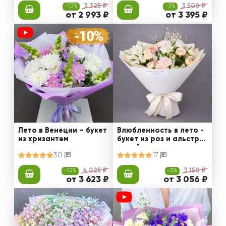
-10%
3 325 ₽
-3%
3 500 ₽
от 2 993 ₽
от 3 395 ₽
Лето в Венеции – букет
Влюбленность в лето -
из хризантем
букет из роз и альстро
мерий
30
17
-10%
4 025 ₽
-3%
3 150 ₽
от 3 623 ₽
от 3 056 ₽