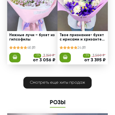
Нежные лучи – букет из
Твое признание- букет
гипсофилы
с ирисами и хризантем
ами
48
24
-3%
3 150 ₽
-3%
3 500 ₽
от 3 056 ₽
от 3 395 ₽
Смотреть еще хиты продаж
РОЗЫ