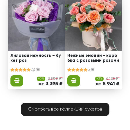
Лиловая нежность – бу
Нежные эмоции - коро
кет роз
бка с розовыми розами
28
5
-3%
3 500 ₽
-3%
6 125 ₽
от 3 395 ₽
от 5 941 ₽
Смотреть все коллекции букетов