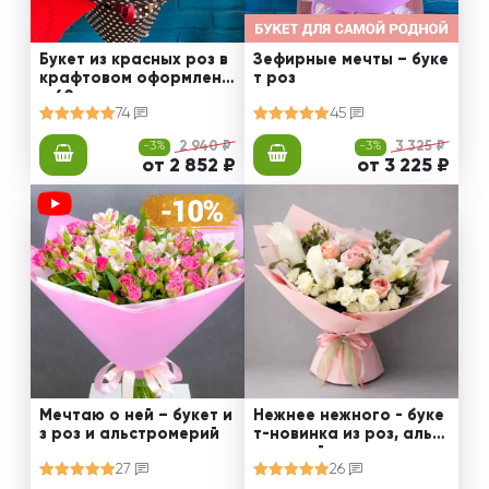
Букет из красных роз в
Зефирные мечты – буке
крафтовом оформлени
т роз
и 60 см
74
45
-3%
2 940 ₽
-3%
3 325 ₽
от 2 852 ₽
от 3 225 ₽
Мечтаю о ней – букет и
Нежнее нежного - буке
з роз и альстромерий
т-новинка из роз, альст
ромерий и калл
27
26