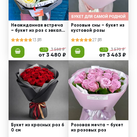
Неожиданная встреча
Розовые сны – букет из
– букет из роз с эвкали
кустовой розы
птом
13
27
-3%
3 588 ₽
-3%
3 570 ₽
от 3 480 ₽
от 3 463 ₽
Букет из красных роз 6
Розовая мечта – букет
0 см
из розовых роз