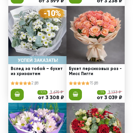
от 3 599 ₽
от 3 238 ₽
Вслед за тобой – букет
Букет персиковых роз -
из хризантем
Мисс Пигги
2
15
-10%
3 675 ₽
-3%
3 133 ₽
от 3 308 ₽
от 3 039 ₽