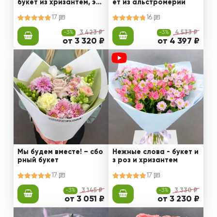
букет из хризантем, эус
ет из альстромерии
том и роз
17
16
-3%
3 423 ₽
-3%
4 533 ₽
от 3 320 ₽
от 4 397 ₽
Мы будем вместе! – сбо
Нежные слова - букет и
рный букет
з роз и хризантем
17
17
-3%
3 145 ₽
-3%
3 330 ₽
от 3 051 ₽
от 3 230 ₽