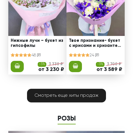
Нежные лучи – букет из
Твое признание- букет
гипсофилы
с ирисами и хризантем
ами
48
24
-3%
3 330 ₽
-3%
3 700 ₽
от 3 230 ₽
от 3 589 ₽
Смотреть еще хиты продаж
РОЗЫ