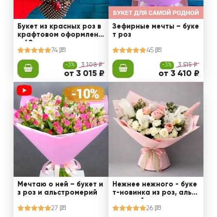
Букет из красных роз в
Зефирные мечты – буке
крафтовом оформлени
т роз
и 60 см
74
45
-3%
3 108 ₽
-3%
3 515 ₽
от 3 015 ₽
от 3 410 ₽
Мечтаю о ней – букет и
Нежнее нежного - буке
з роз и альстромерий
т-новинка из роз, альст
ромерий и калл
27
26