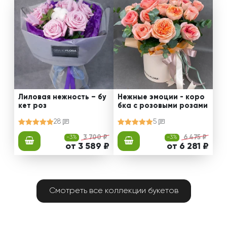
Лиловая нежность – бу
Нежные эмоции - коро
кет роз
бка с розовыми розами
28
5
-3%
3 700 ₽
-3%
6 475 ₽
от 3 589 ₽
от 6 281 ₽
Смотреть все коллекции букетов