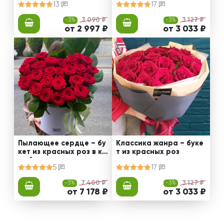
13
17
-3%
3 090 ₽
-3%
3 127 ₽
от 2 997 ₽
от 3 033 ₽
Пылающее сердце – бу
Классика жанра – буке
кет из красных роз в ко
т из красных роз
робке
5
17
-3%
7 400 ₽
-3%
3 127 ₽
от 7 178 ₽
от 3 033 ₽