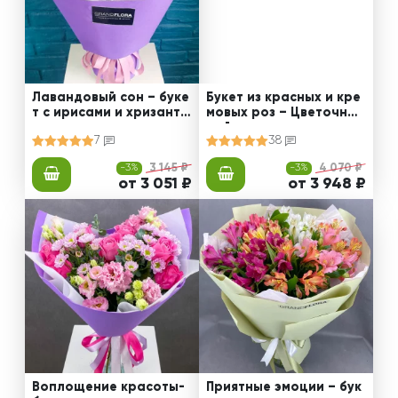
Лавандовый сон – буке
Букет из красных и кре
т с ирисами и хризанте
мовых роз – Цветочный
мами
рай
7
38
-3%
3 145 ₽
-3%
4 070 ₽
от 3 051 ₽
от 3 948 ₽
Воплощение красоты-
Приятные эмоции – бук