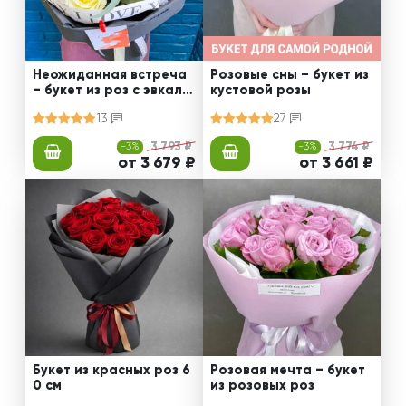
Неожиданная встреча
Розовые сны – букет из
– букет из роз с эвкали
кустовой розы
птом
13
27
-3%
3 793 ₽
-3%
3 774 ₽
от 3 679 ₽
от 3 661 ₽
Букет из красных роз 6
Розовая мечта – букет
0 см
из розовых роз