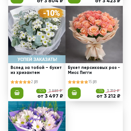
от 3 804 ₽
от 3 423 ₽
Вслед за тобой – букет
Букет персиковых роз -
из хризантем
Мисс Пигги
2
15
-10%
3 885 ₽
-3%
3 312 ₽
от 3 497 ₽
от 3 212 ₽