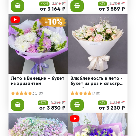
-10%
3 515 ₽
-3%
3 700 ₽
от 3 164 ₽
от 3 589 ₽
Лето в Венеции – букет
Влюбленность в лето -
из хризантем
букет из роз и альстро
мерий
30
17
-10%
4 255 ₽
-3%
3 330 ₽
от 3 830 ₽
от 3 230 ₽