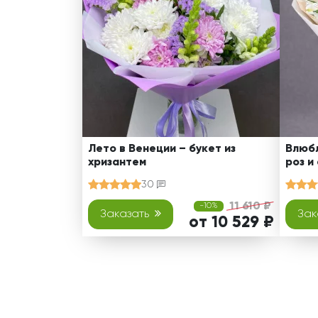
Лето в Венеции – букет из
Влюбл
хризантем
роз и
30
11 610 ₽
-10%
Заказать
Зак
от 10 529 ₽