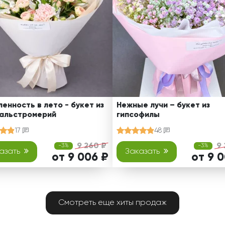
енность в лето - букет из
Нежные лучи – букет из
 альстромерий
гипсофилы
17
48
9 260 ₽
9 
-3%
-3%
азать
Заказать
от 9 006 ₽
от 9 
Смотреть еще хиты продаж