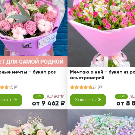
Ребенку
Свадьба
Подруге
Свидание
Сестре
Спасибо!
Брату
Юбилей
Врачу
Коллеге
Бабушке
Дедушке
ные мечты – букет роз
Мечтаю о ней – букет из ро
альстромерий
45
27
9 730 ₽
9
-3%
-10%
азать
Заказать
от 9 462 ₽
от 8 