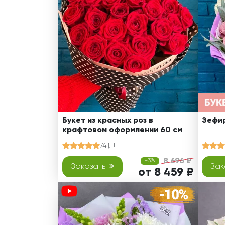
Оранжевые розы
В крафтовой бумаге
Розы
Розы поштучно
Монобукеты
Смешанные
5 роз
Разноцветные
Хризантемы
7 роз
Эксклюзивные букеты
Эустома
11 роз
15 роз
25 роз
51 роза
Букет из красных роз в
Зефир
крафтовом оформлении 60 см
101 роза
74
Розы Гран-При
8 696 ₽
-3%
Корзины с розами
Заказать
Зак
от 8 459 ₽
Кустовые розы
Миксы из роз
Сердца из роз