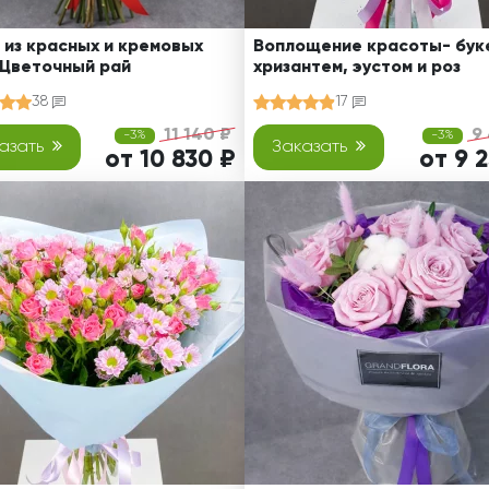
 из красных и кремовых
Воплощение красоты- буке
 Цветочный рай
хризантем, эустом и роз
38
17
11 140 ₽
9
-3%
-3%
азать
Заказать
от 10 830 ₽
от 9 