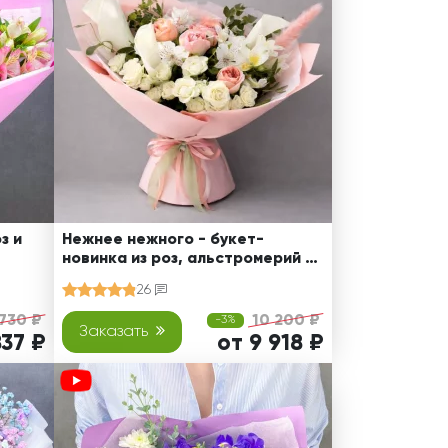
з и
Нежнее нежного - букет-
новинка из роз, альстромерий и
калл
26
 730 ₽
10 200 ₽
-3%
Заказать
837 ₽
от 9 918 ₽