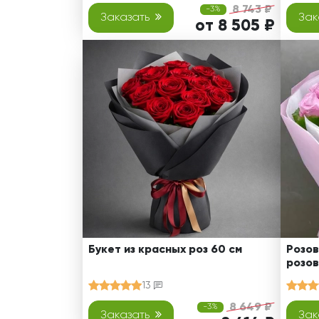
8 743 ₽
-3%
Заказать
Зак
от 8 505 ₽
Букет из красных роз 60 см
Розов
розов
13
8 649 ₽
-3%
Заказать
Зак