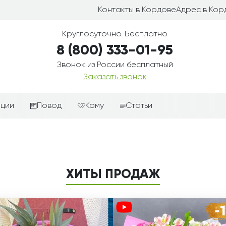
Контакты в Кордове
Адрес в Кор
Круглосуточно. Бесплатно
8 (800) 333-01-95
Звонок из России бесплатный
Заказать звонок
иции
Повод
Кому
Статьи
ные корзины
Подарки-дополнения к
Парню
цветам
з цветов
Девушке
Выздоравливай
ые корзины
Женщине
ХИТЫ ПРОДАЖ
День рождения
ые
Мужчине
ции
Извинения
Маме
ые корзины
Любовь
Папе
коробке
Просто так