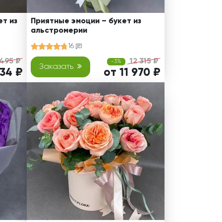
т из
Приятные эмоции – букет из
альстромерии
16
 495 ₽
12 315 ₽
-3%
Заказать
234 ₽
от 11 970 ₽