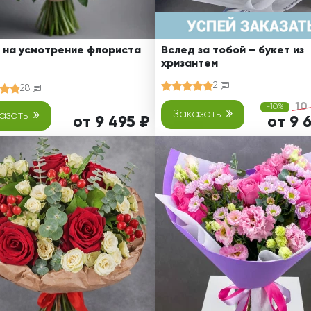
 на усмотрение флориста
Вслед за тобой – букет из
хризантем
2
28
10
-10%
Заказать
азать
от 9 495 ₽
от 9 