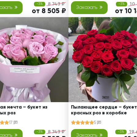
8 743 ₽
10
-3%
-3%
азать
Заказать
от 8 505 ₽
от 10 
ая мечта – букет из
Пылающее сердце – букет
ых роз
красных роз в коробке
17
5
8 743 ₽
19 
-3%
-3%
азать
Заказать