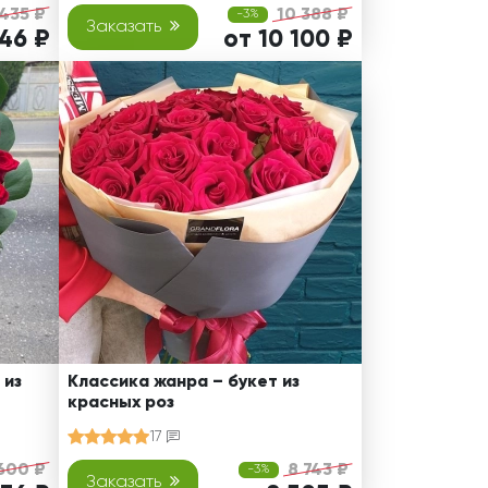
 435 ₽
10 388 ₽
-3%
Заказать
146 ₽
от 10 100 ₽
 из
Классика жанра – букет из
красных роз
17
600 ₽
8 743 ₽
-3%
Заказать