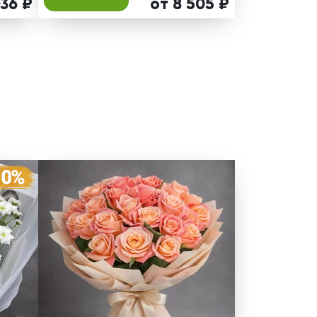
036 ₽
от 8 505 ₽