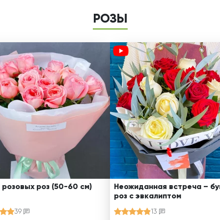
РОЗЫ
 розовых роз (50-60 см)
Неожиданная встреча – бу
роз с эвкалиптом
39
13