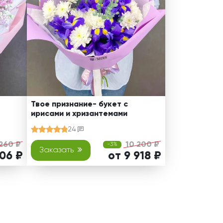
Твое признание- букет с
ирисами и хризантемами
24
260 ₽
10 200 ₽
-3%
Заказать
006 ₽
от 9 918 ₽