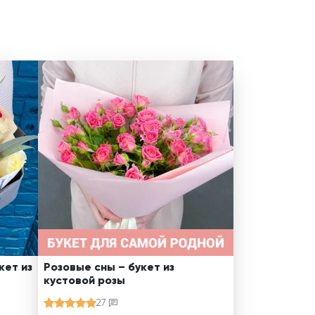
кет из
Розовые сны – букет из
кустовой розы
27