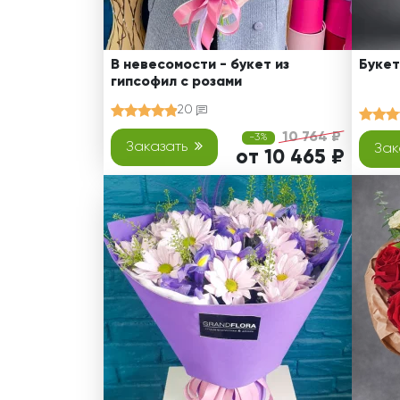
В невесомости - букет из
Букет
гипсофил с розами
20
10 764 ₽
-3%
Заказать
Зак
от 10 465 ₽