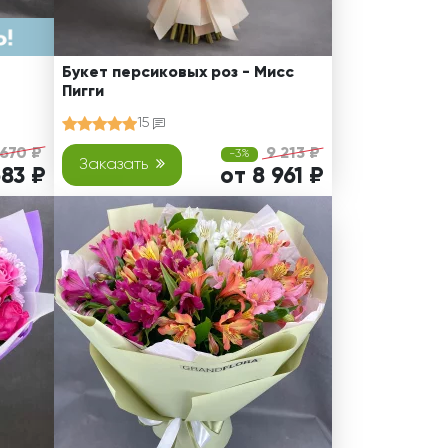
Букет персиковых роз - Мисс
Пигги
15
 670 ₽
9 213 ₽
-3%
Заказать
683 ₽
от 8 961 ₽