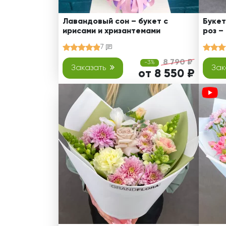
Лавандовый сон – букет с
Букет
ирисами и хризантемами
роз –
7
8 790 ₽
-3%
Заказать
Зак
от 8 550 ₽