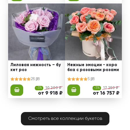
Лиловая нежность – бу
Нежные эмоции - коро
кет роз
бка с розовыми розами
28
5
-3%
10 200 ₽
-3%
17 250 ₽
от 9 918 ₽
от 16 757 ₽
Смотреть все коллекции букетов