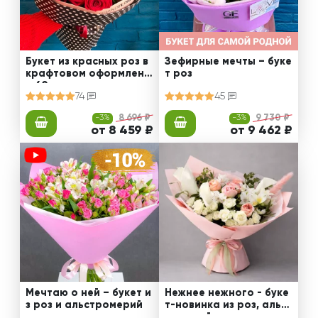
Букет из красных роз в
Зефирные мечты – буке
крафтовом оформлени
т роз
и 60 см
74
45
-3%
8 696 ₽
-3%
9 730 ₽
от 8 459 ₽
от 9 462 ₽
Мечтаю о ней – букет и
Нежнее нежного - буке
з роз и альстромерий
т-новинка из роз, альст
ромерий и калл