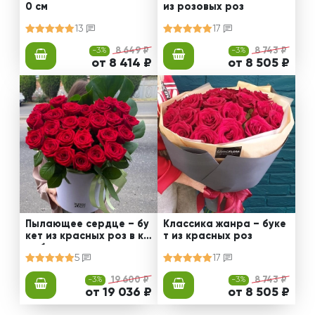
0 см
из розовых роз
13
17
-3%
8 649 ₽
-3%
8 743 ₽
от 8 414 ₽
от 8 505 ₽
Пылающее сердце – бу
Классика жанра – буке
кет из красных роз в ко
т из красных роз
робке
5
17
-3%
19 600 ₽
-3%
8 743 ₽
от 19 036 ₽
от 8 505 ₽