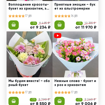
Воплощение красоты-
Приятные эмоции – бук
букет из хризантем, эус
ет из альстромерии
том и роз
17
16
-3%
9 495 ₽
-3%
12 315 ₽
от 9 234 ₽
от 11 970 ₽
Мы будем вместе! – сбо
Нежные слова - букет и
рный букет
з роз и хризантем
17
17
-3%
8 790 ₽
-3%
9 260 ₽
от 8 550 ₽
от 9 006 ₽