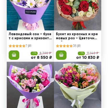
Лавандовый сон – буке
Букет из красных и кре
т с ирисами и хризанте
мовых роз – Цветочный
мами
рай
7
38
-3%
8 790 ₽
-3%
11 140 ₽
от 8 550 ₽
от 10 830 ₽