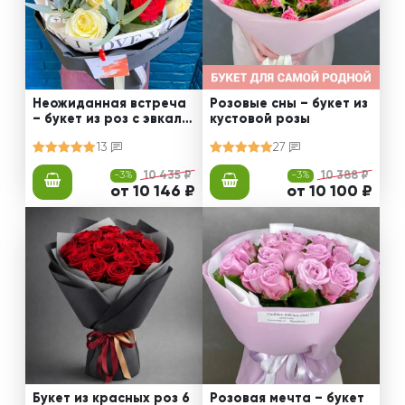
Неожиданная встреча
Розовые сны – букет из
– букет из роз с эвкали
кустовой розы
птом
13
27
-3%
10 435 ₽
-3%
10 388 ₽
от 10 146 ₽
от 10 100 ₽
Букет из красных роз 6
Розовая мечта – букет