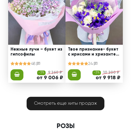
Нежные лучи – букет из
Твое признание- букет
гипсофилы
с ирисами и хризантем
ами
48
24
-3%
9 260 ₽
-3%
10 200 ₽
от 9 006 ₽
от 9 918 ₽
Смотреть еще хиты продаж
РОЗЫ