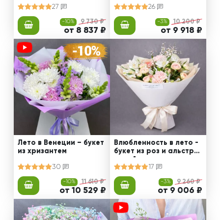
27
26
-10%
9 730 ₽
-3%
10 200 ₽
от 8 837 ₽
от 9 918 ₽
Лето в Венеции – букет
Влюбленность в лето -
из хризантем
букет из роз и альстро
мерий
30
17
-10%
11 610 ₽
-3%
9 260 ₽
от 10 529 ₽
от 9 006 ₽