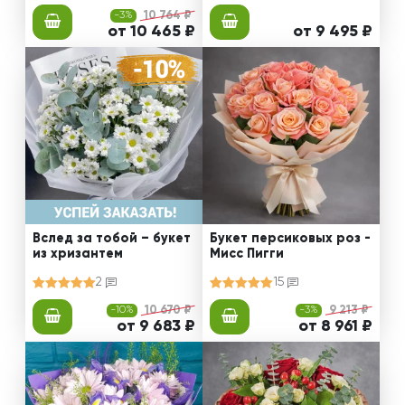
-3%
10 764 ₽
от 10 465 ₽
от 9 495 ₽
Вслед за тобой – букет
Букет персиковых роз -
из хризантем
Мисс Пигги
2
15
-10%
10 670 ₽
-3%
9 213 ₽
от 9 683 ₽
от 8 961 ₽