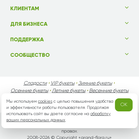
КЛИЕНТАМ
ДЛЯ БИЗНЕСА
ПОДДЕРЖКА
СООБЩЕСТВО
Сладости
•
VIP букеты
•
Зимние букеты
•
Осенние букеты
•
Летние букеты
•
Весенние букеты
•
День Святого Валентина
•
День Матери
•
Мы используем
cookies
с целью повышения удобства
OK
День Мужчин
•
Праздники!
и эффективности работы пользователя. Продолжая
использовать сайт вы даете согласие на
обработку
ваших персональных данных
.
Вся информация защищена законом России об авторских
правах.
2008-2026 © Copyright «
grand-flora.ru
»