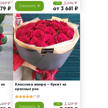
 793 ₽
3 774 ₽
-3%
Заказать
679 ₽
от 3 661 ₽
 из
Классика жанра – букет из
красных роз
17
400 ₽
3 127 ₽
-3%
Заказать