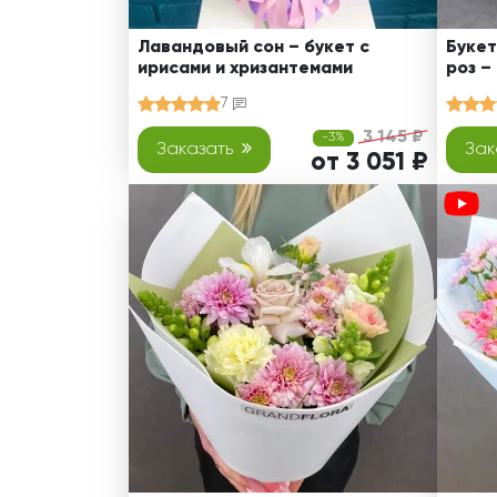
Лавандовый сон – букет с
Букет
ирисами и хризантемами
роз –
7
3 145 ₽
-3%
Заказать
Зак
от 3 051 ₽