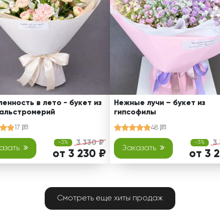
енность в лето - букет из
Нежные лучи – букет из
 альстромерий
гипсофилы
17
48
3 330 ₽
3
-3%
-3%
азать
Заказать
от 3 230 ₽
от 3 
Смотреть еще хиты продаж