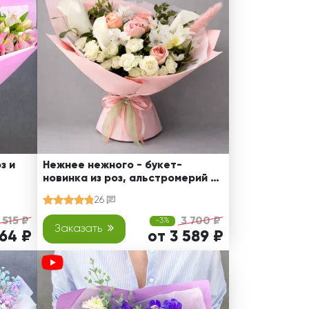
з и
Нежнее нежного - букет-
новинка из роз, альстромерий и
калл
26
 515 ₽
3 700 ₽
-3%
Заказать
164 ₽
от 3 589 ₽