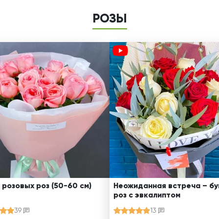
РОЗЫ
 розовых роз (50-60 см)
Неожиданная встреча – бу
роз с эвкалиптом
39
13