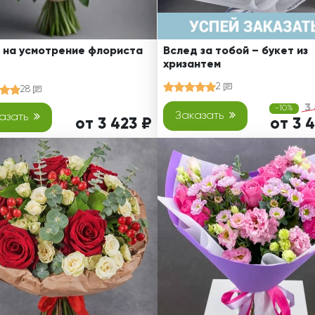
 на усмотрение флориста
Вслед за тобой – букет из
хризантем
2
28
3
-10%
Заказать
азать
от 3 423 ₽
от 3 