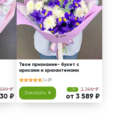
Твое признание- букет с
ирисами и хризантемами
24
 330 ₽
3 700 ₽
-3%
Заказать
230 ₽
от 3 589 ₽