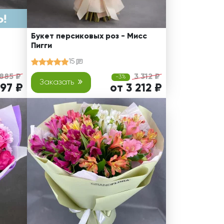
Букет персиковых роз - Мисс
Пигги
15
 885 ₽
3 312 ₽
-3%
Заказать
497 ₽
от 3 212 ₽