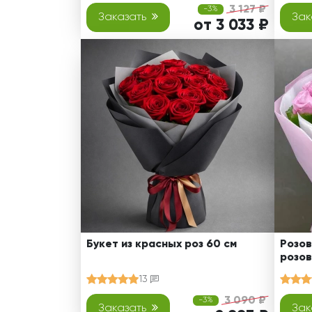
3 127 ₽
-3%
Заказать
Зак
от 3 033 ₽
Букет из красных роз 60 см
Розов
розов
13
3 090 ₽
-3%
Заказать
Зак