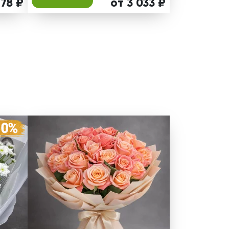
178 ₽
от 3 033 ₽