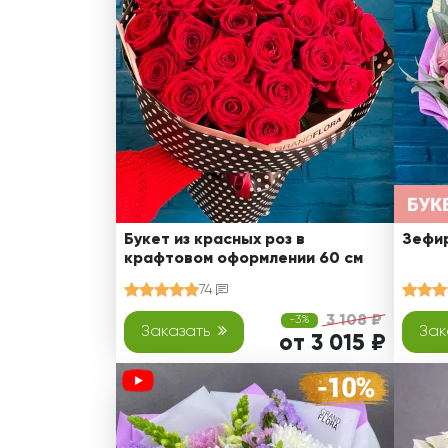
Оранжевые розы
В крафтовой бумаге
Розы
Розы поштучно
Монобукеты
Смешанные
5 роз
Разноцветные
Хризантемы
7 роз
Эксклюзивные букеты
Эустома
11 роз
15 роз
25 роз
51 роза
Букет из красных роз в
Зефир
крафтовом оформлении 60 см
101 роза
74
Розы Гран-При
3 108 ₽
-3%
Корзины с розами
Заказать
Зак
от 3 015 ₽
Кустовые розы
Миксы из роз
Сердца из роз