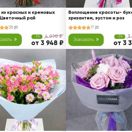
 из красных и кремовых
Воплощение красоты- буке
 Цветочный рай
хризантем, эустом и роз
38
17
4 070 ₽
3
-3%
-3%
азать
Заказать
от 3 948 ₽
от 3 