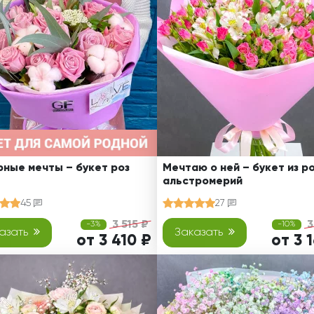
Ребенку
Свадьба
Подруге
Свидание
Сестре
Спасибо!
Брату
Юбилей
Врачу
Коллеге
Бабушке
Дедушке
ные мечты – букет роз
Мечтаю о ней – букет из ро
альстромерий
45
27
3 515 ₽
3
-3%
-10%
азать
Заказать
от 3 410 ₽
от 3 