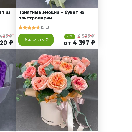
т из
Приятные эмоции – букет из
альстромерии
16
 423 ₽
4 533 ₽
-3%
Заказать
320 ₽
от 4 397 ₽