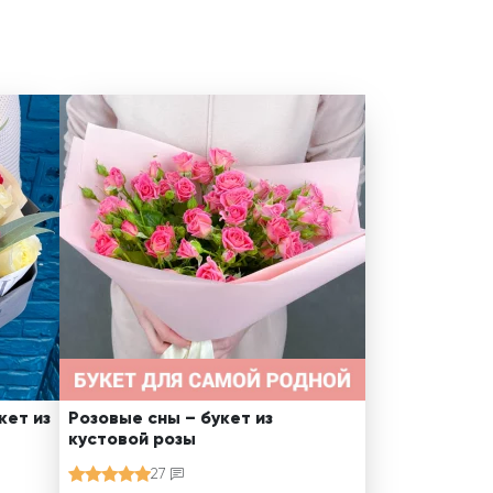
кет из
Розовые сны – букет из
кустовой розы
27