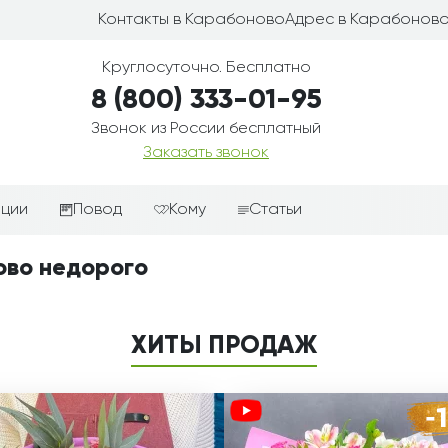
Контакты в Карабоново
Адрес в Карабонов
Круглосуточно. Бесплатно
8 (800) 333-01-95
Звонок из России бесплатный
Заказать звонок
иции
Повод
Кому
Статьи
ные корзины
Подарки-дополнения к
Парню
ово недорого
цветам
з цветов
Девушке
Выздоравливай
ые корзины
Женщине
ХИТЫ ПРОДАЖ
День рождения
ые
Мужчине
ции
Извинения
Маме
ые корзины
Любовь
Папе
коробке
Просто так