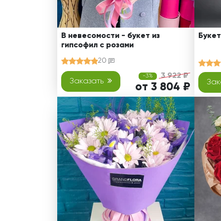
В невесомости - букет из
Букет
гипсофил с розами
20
3 922 ₽
-3%
Заказать
Зак
от 3 804 ₽