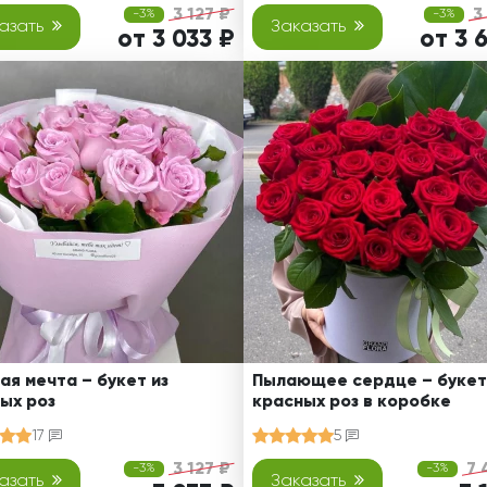
3 127 ₽
3
-3%
-3%
азать
Заказать
от 3 033 ₽
от 3 
ая мечта – букет из
Пылающее сердце – букет
ых роз
красных роз в коробке
17
5
3 127 ₽
7 
-3%
-3%
азать
Заказать