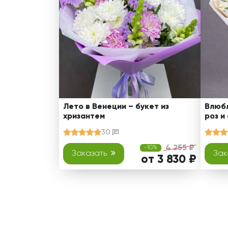
Лето в Венеции – букет из
Влюбл
хризантем
роз и
30
4 255 ₽
-10%
Заказать
Зак
от 3 830 ₽