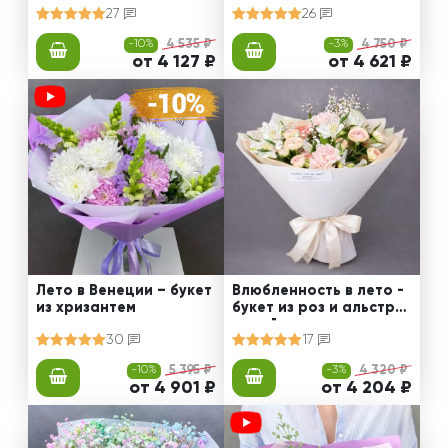
27
26
-10%
4 535 ₽
-3%
4 750 ₽
от 4 127 ₽
от 4 621 ₽
Лето в Венеции – букет
Влюбленность в лето -
из хризантем
букет из роз и альстро
мерий
30
17
-10%
5 395 ₽
-3%
4 320 ₽
от 4 901 ₽
от 4 204 ₽