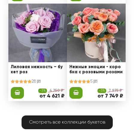
Лиловая нежность – бу
Нежные эмоции - коро
кет роз
бка с розовыми розами
28
5
-3%
4 750 ₽
-3%
7 975 ₽
от 4 621 ₽
от 7 749 ₽
Смотреть все коллекции букетов