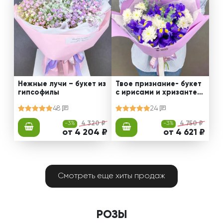
Нежные лучи – букет из
Твое признание- букет
гипсофилы
с ирисами и хризантем
ами
48
24
-3%
4 320 ₽
-3%
4 750 ₽
от 4 204 ₽
от 4 621 ₽
Смотреть еще хиты продаж
РОЗЫ