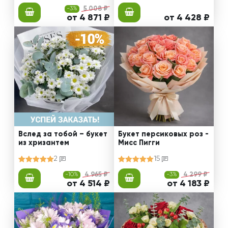
-3%
5 008 ₽
от 4 871 ₽
от 4 428 ₽
Вслед за тобой – букет
Букет персиковых роз -
из хризантем
Мисс Пигги
2
15
-10%
4 965 ₽
-3%
4 299 ₽
от 4 514 ₽
от 4 183 ₽