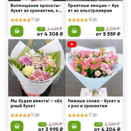
Воплощение красоты-
Приятные эмоции – бук
букет из хризантем, эус
ет из альстромерии
том и роз
17
16
-3%
4 428 ₽
-3%
5 718 ₽
от 4 308 ₽
от 5 559 ₽
Мы будем вместе! – сбо
Нежные слова - букет и
рный букет
з роз и хризантем
17
17
-3%
4 105 ₽
-3%
4 320 ₽
от 3 995 ₽
от 4 204 ₽