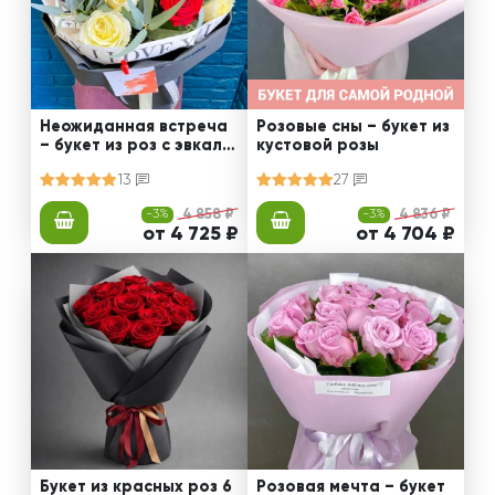
Неожиданная встреча
Розовые сны – букет из
– букет из роз с эвкали
кустовой розы
птом
13
27
-3%
4 858 ₽
-3%
4 836 ₽
от 4 725 ₽
от 4 704 ₽
Букет из красных роз 6
Розовая мечта – букет