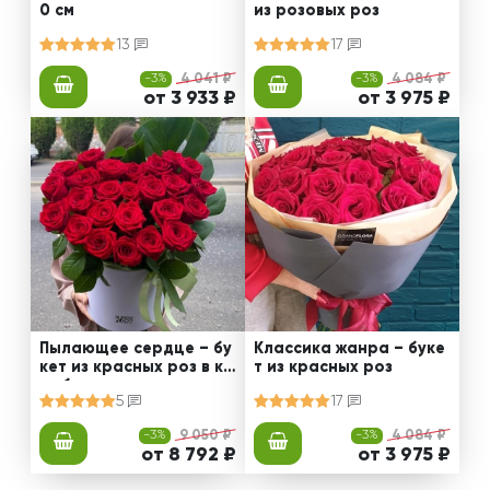
0 см
из розовых роз
13
17
-3%
4 041 ₽
-3%
4 084 ₽
от 3 933 ₽
от 3 975 ₽
Пылающее сердце – бу
Классика жанра – буке
кет из красных роз в ко
т из красных роз
робке
5
17
-3%
9 050 ₽
-3%
4 084 ₽
от 8 792 ₽
от 3 975 ₽