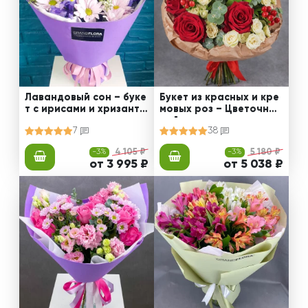
Лавандовый сон – буке
Букет из красных и кре
т с ирисами и хризанте
мовых роз – Цветочный
мами
рай
7
38
-3%
4 105 ₽
-3%
5 180 ₽
от 3 995 ₽
от 5 038 ₽