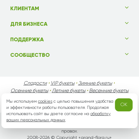
КЛИЕНТАМ
ДЛЯ БИЗНЕСА
ПОДДЕРЖКА
СООБЩЕСТВО
Сладости
•
VIP букеты
•
Зимние букеты
•
Осенние букеты
•
Летние букеты
•
Весенние букеты
•
День Святого Валентина
•
День Матери
•
Мы используем
cookies
с целью повышения удобства
OK
День Мужчин
•
Праздники!
и эффективности работы пользователя. Продолжая
использовать сайт вы даете согласие на
обработку
ваших персональных данных
.
Вся информация защищена законом России об авторских
правах.
2008-2026 © Copyright «
grand-flora.ru
»