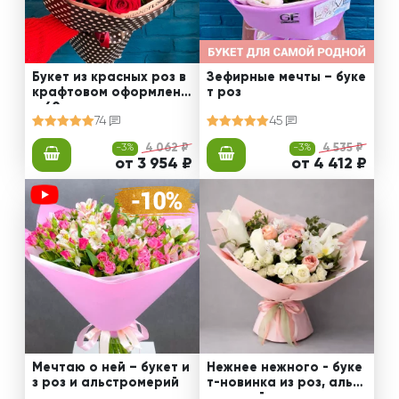
Букет из красных роз в
Зефирные мечты – буке
крафтовом оформлени
т роз
и 60 см
74
45
-3%
4 062 ₽
-3%
4 535 ₽
от 3 954 ₽
от 4 412 ₽
Мечтаю о ней – букет и
Нежнее нежного - буке
з роз и альстромерий
т-новинка из роз, альст
ромерий и калл