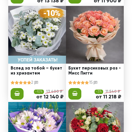
от 13 138 ₽
от 11 900 ₽
Вслед за тобой – букет
Букет персиковых роз -
из хризантем
Мисс Пигги
2
15
-10%
13 400 ₽
-3%
11 540 ₽
от 12 140 ₽
от 11 218 ₽