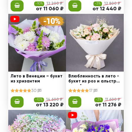
-10%
12 200 ₽
-3%
12 800 ₽
от 11 060 ₽
от 12 440 ₽
Лето в Венеции – букет
Влюбленность в лето -
из хризантем
букет из роз и альстро
мерий
30
17
-10%
14 600 ₽
-3%
11 600 ₽
от 13 220 ₽
от 11 276 ₽