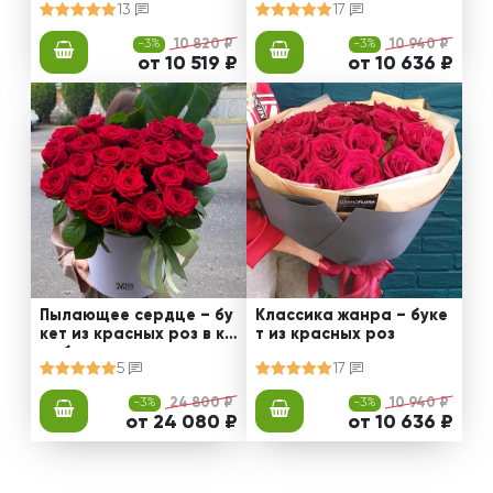
13
17
-3%
10 820 ₽
-3%
10 940 ₽
от 10 519 ₽
от 10 636 ₽
Пылающее сердце – бу
Классика жанра – буке
кет из красных роз в ко
т из красных роз
робке
5
17
-3%
24 800 ₽
-3%
10 940 ₽
от 24 080 ₽
от 10 636 ₽