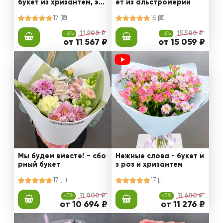
букет из хризантем, эус
ет из альстромерии
том и роз
17
16
-3%
11 900 ₽
-3%
15 500 ₽
от 11 567 ₽
от 15 059 ₽
Мы будем вместе! – сбо
Нежные слова - букет и
рный букет
з роз и хризантем
17
17
-3%
11 000 ₽
-3%
11 600 ₽
от 10 694 ₽
от 11 276 ₽