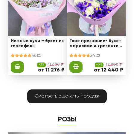
Нежные лучи – букет из
Твое признание- букет
гипсофилы
с ирисами и хризантем
ами
48
24
-3%
11 600 ₽
-3%
12 800 ₽
от 11 276 ₽
от 12 440 ₽
Смотреть еще хиты продаж
РОЗЫ