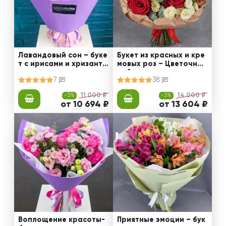
Лавандовый сон – буке
Букет из красных и кре
т с ирисами и хризанте
мовых роз – Цветочный
мами
рай
7
38
-3%
11 000 ₽
-3%
14 000 ₽
от 10 694 ₽
от 13 604 ₽
Воплощение красоты-
Приятные эмоции – бук