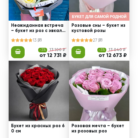
Неожиданная встреча
Розовые сны – букет из
– букет из роз с эвкали
кустовой розы
птом
13
27
-3%
13 100 ₽
-3%
13 040 ₽
от 12 731 ₽
от 12 673 ₽
Букет из красных роз 6
Розовая мечта – букет
0 см
из розовых роз