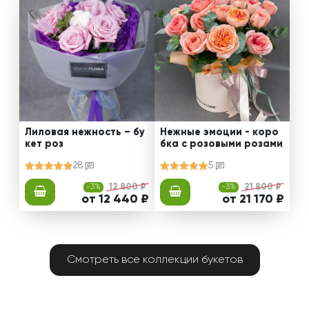
Лиловая нежность – бу
Нежные эмоции - коро
кет роз
бка с розовыми розами
28
5
-3%
12 800 ₽
-3%
21 800 ₽
от 12 440 ₽
от 21 170 ₽
Смотреть все коллекции букетов