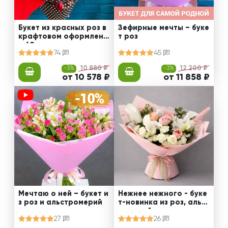
Букет из красных роз в
Зефирные мечты – буке
крафтовом оформлени
т роз
и 60 см
74
45
-3%
10 880 ₽
-3%
12 200 ₽
от 10 578 ₽
от 11 858 ₽
Мечтаю о ней – букет и
Нежнее нежного - буке
з роз и альстромерий
т-новинка из роз, альст
ромерий и калл
27
26