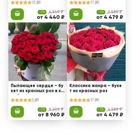
13
17
-3%
4 540 ₽
-3%
4 580 ₽
от 4 440 ₽
от 4 479 ₽
Пылающее сердце – бу
Классика жанра – буке
кет из красных роз в ко
т из красных роз
робке
5
17
-3%
9 200 ₽
-3%
4 580 ₽
от 8 960 ₽
от 4 479 ₽