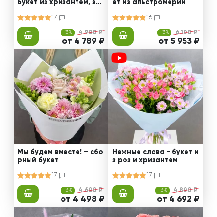
букет из хризантем, эус
ет из альстромерии
том и роз
17
16
-3%
4 900 ₽
-3%
6 100 ₽
от 4 789 ₽
от 5 953 ₽
Мы будем вместе! – сбо
Нежные слова - букет и
рный букет
з роз и хризантем
17
17
-3%
4 600 ₽
-3%
4 800 ₽
от 4 498 ₽
от 4 692 ₽