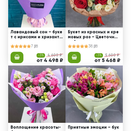
Лавандовый сон – буке
Букет из красных и кре
т с ирисами и хризанте
мовых роз – Цветочный
мами
рай
7
38
-3%
4 600 ₽
-3%
5 600 ₽
от 4 498 ₽
от 5 468 ₽
Воплощение красоты-
Приятные эмоции – бук