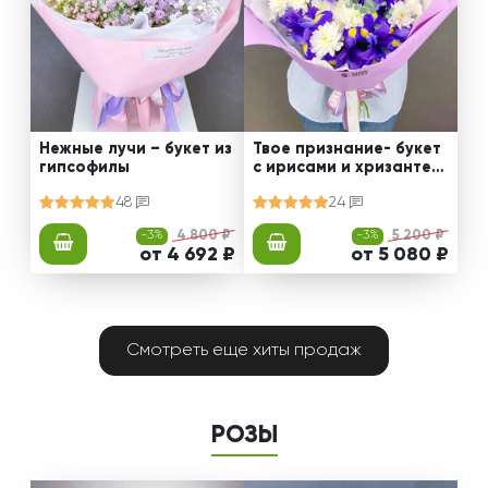
Нежные лучи – букет из
Твое признание- букет
гипсофилы
с ирисами и хризантем
ами
48
24
-3%
4 800 ₽
-3%
5 200 ₽
от 4 692 ₽
от 5 080 ₽
Смотреть еще хиты продаж
РОЗЫ