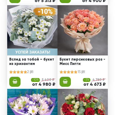
от 5 313 ₽
от 4 900 ₽
Вслед за тобой – букет
Букет персиковых роз -
из хризантем
Мисс Пигги
2
15
-10%
5 400 ₽
-3%
4 780 ₽
от 4 980 ₽
от 4 673 ₽