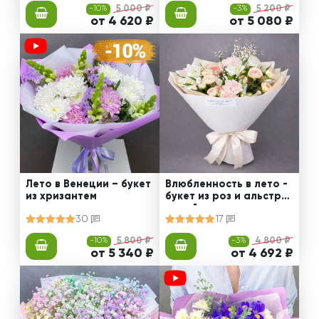
-10%
5 000 ₽
-3%
5 200 ₽
от 4 620 ₽
от 5 080 ₽
Лето в Венеции – букет
Влюбленность в лето -
из хризантем
букет из роз и альстро
мерий
30
17
-10%
5 800 ₽
-3%
4 800 ₽
от 5 340 ₽
от 4 692 ₽