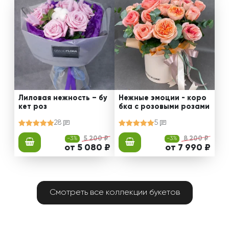
Лиловая нежность – бу
Нежные эмоции - коро
кет роз
бка с розовыми розами
28
5
-3%
5 200 ₽
-3%
8 200 ₽
от 5 080 ₽
от 7 990 ₽
Смотреть все коллекции букетов