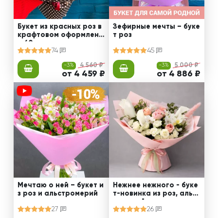
Букет из красных роз в
Зефирные мечты – буке
крафтовом оформлени
т роз
и 60 см
74
45
-3%
4 560 ₽
-3%
5 000 ₽
от 4 459 ₽
от 4 886 ₽
Мечтаю о ней – букет и
Нежнее нежного - буке
з роз и альстромерий
т-новинка из роз, альст
ромерий и калл
27
26