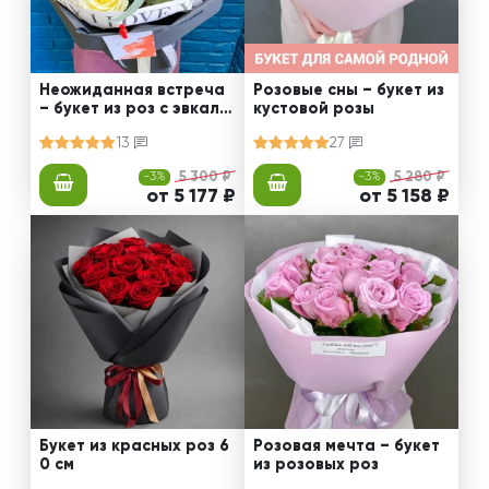
Неожиданная встреча
Розовые сны – букет из
– букет из роз с эвкали
кустовой розы
птом
13
27
-3%
5 300 ₽
-3%
5 280 ₽
от 5 177 ₽
от 5 158 ₽
Букет из красных роз 6
Розовая мечта – букет
0 см
из розовых роз