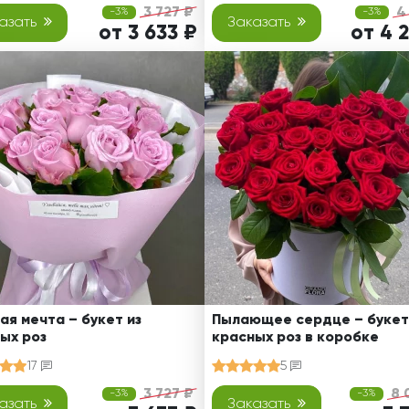
3 727 ₽
4
-3%
-3%
азать
Заказать
от 3 633 ₽
от 4 
ая мечта – букет из
Пылающее сердце – букет
ых роз
красных роз в коробке
17
5
3 727 ₽
8 
-3%
-3%
азать
Заказать