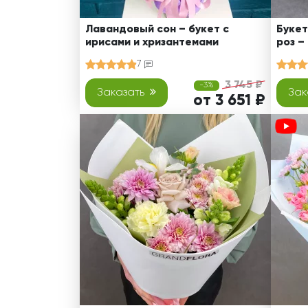
Лавандовый сон – букет с
Букет
ирисами и хризантемами
роз –
7
3 745 ₽
-3%
Заказать
Зак
от 3 651 ₽