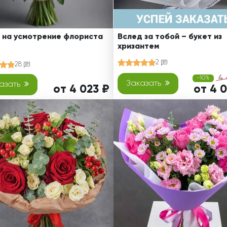
 на усмотрение флориста
Вслед за тобой – букет из
хризантем
2
28
4 
-10%
Заказать
азать
от 4 023 ₽
от 4 