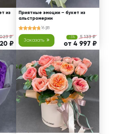
т из
Приятные эмоции – букет из
альстромерии
16
023 ₽
5 133 ₽
-3%
Заказать
920 ₽
от 4 997 ₽