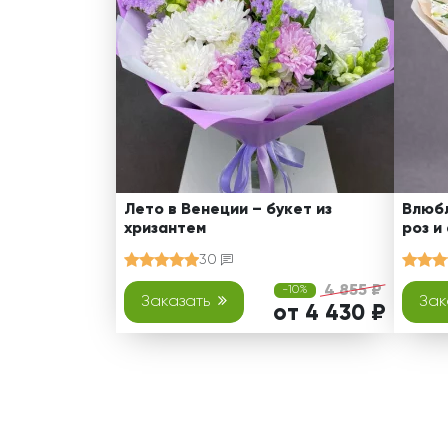
Лето в Венеции – букет из
Влюбл
хризантем
роз и
30
4 855 ₽
-10%
Заказать
Зак
от 4 430 ₽