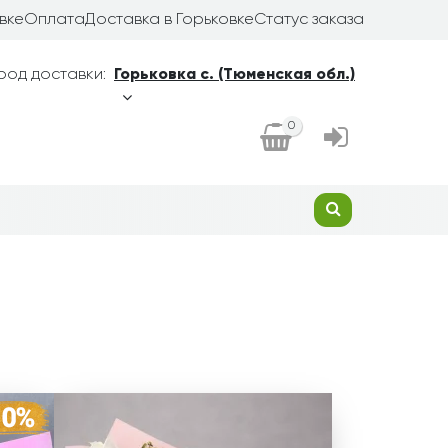
вке
Оплата
Доставка в Горьковке
Статус заказа
род доставки:
Горьковка с. (Тюменская обл.)
0