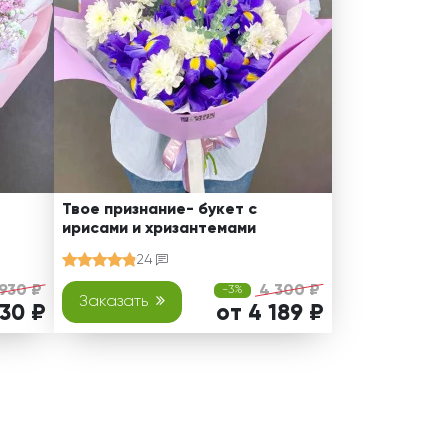
Твое признание- букет с
ирисами и хризантемами
24
 930 ₽
4 300 ₽
-3%
Заказать
830 ₽
от 4 189 ₽