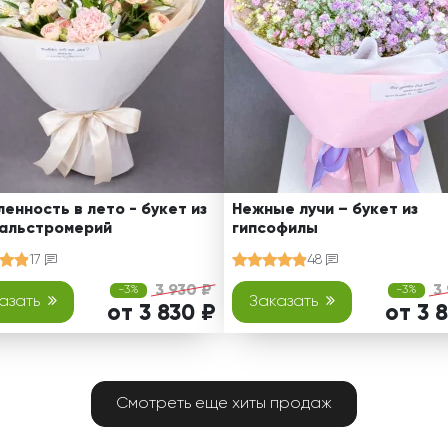
енность в лето - букет из
Нежные лучи – букет из
 альстромерий
гипсофилы
17
48
3 930 ₽
3
-3%
-3%
азать
Заказать
от 3 830 ₽
от 3 
Смотреть еще хиты продаж