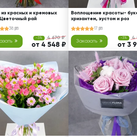
 из красных и кремовых
Воплощение красоты- буке
 Цветочный рай
хризантем, эустом и роз
38
17
4 670 ₽
4 
-3%
-3%
азать
Заказать
от 4 548 ₽
от 3 