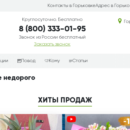
Контакты в Горьковке
Адрес в Горько
Круглосуточно. Бесплатно
Го
8 (800) 333-01-95
Звонок из России бесплатный
Заказать звонок
иции
Повод
Кому
Статьи
ные корзины
Подарки-дополнения к
Парню
е недорого
цветам
з цветов
Девушке
Выздоравливай
ые корзины
Женщине
ХИТЫ ПРОДАЖ
День рождения
ые
Мужчине
ции
Извинения
Маме
ые корзины
Любовь
Папе
коробке
Просто так