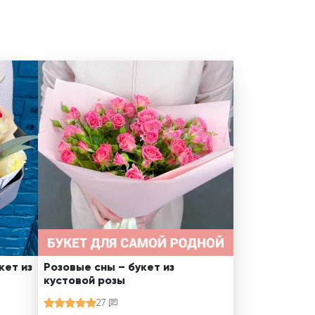
кет из
Розовые сны – букет из
кустовой розы
27