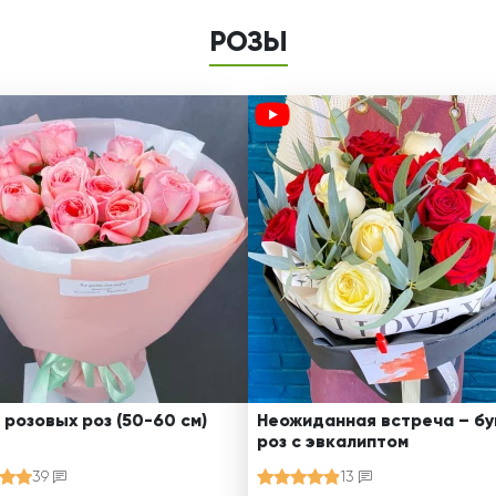
РОЗЫ
 розовых роз (50-60 см)
Неожиданная встреча – бу
роз с эвкалиптом
39
13