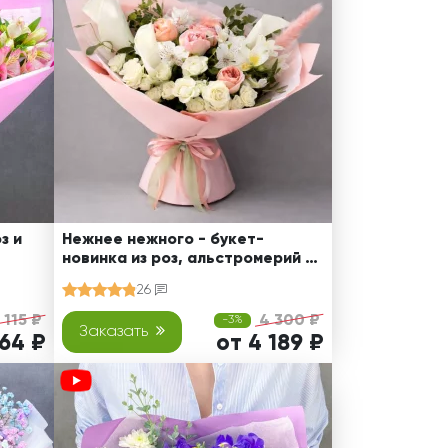
з и
Нежнее нежного - букет-
новинка из роз, альстромерий и
калл
26
 115 ₽
4 300 ₽
-3%
Заказать
764 ₽
от 4 189 ₽