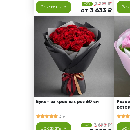
3 727 ₽
-3%
Заказать
Зак
от 3 633 ₽
Букет из красных роз 60 см
Розов
розов
13
3 690 ₽
-3%
Заказать
Зак