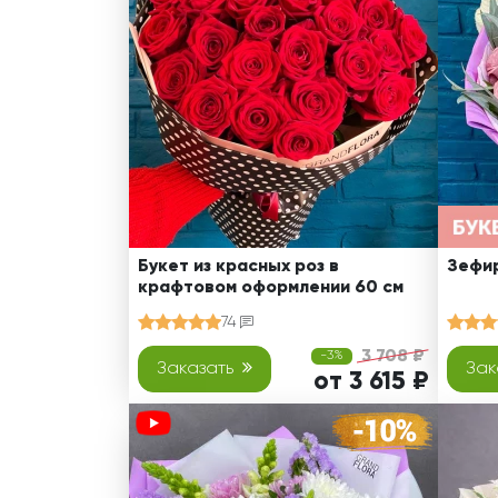
Оранжевые розы
В крафтовой бумаге
Розы
Розы поштучно
Монобукеты
Смешанные
5 роз
Разноцветные
Хризантемы
7 роз
Эксклюзивные букеты
Эустома
11 роз
15 роз
25 роз
51 роза
Букет из красных роз в
Зефир
крафтовом оформлении 60 см
101 роза
74
Розы Гран-При
3 708 ₽
-3%
Корзины с розами
Заказать
Зак
от 3 615 ₽
Кустовые розы
Миксы из роз
Сердца из роз