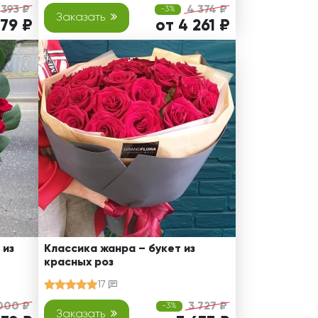
 393 ₽
4 374 ₽
-3%
Заказать
279 ₽
от 4 261 ₽
 из
Классика жанра – букет из
красных роз
17
000 ₽
3 727 ₽
-3%
Заказать