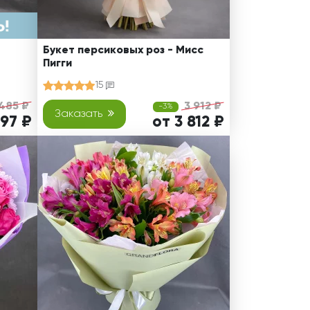
Букет персиковых роз - Мисс
Пигги
15
485 ₽
3 912 ₽
-3%
Заказать
097 ₽
от 3 812 ₽