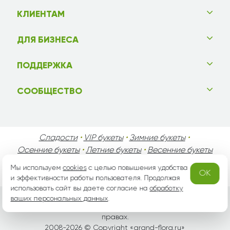
КЛИЕНТАМ
ДЛЯ БИЗНЕСА
ПОДДЕРЖКА
СООБЩЕСТВО
Сладости
•
VIP букеты
•
Зимние букеты
•
Осенние букеты
•
Летние букеты
•
Весенние букеты
•
День Святого Валентина
•
День Матери
•
Мы используем
cookies
с целью повышения удобства
OK
День Мужчин
•
Праздники!
и эффективности работы пользователя. Продолжая
использовать сайт вы даете согласие на
обработку
ваших персональных данных
.
Вся информация защищена законом России об авторских
правах.
2008-2026 © Copyright «
grand-flora.ru
»