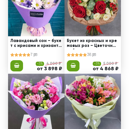
Лавандовый сон – буке
Букет из красных и кре
т с ирисами и хризанте
мовых роз – Цветочный
мами
рай
7
38
-3%
4 000 ₽
-3%
5 000 ₽
от 3 898 ₽
от 4 868 ₽