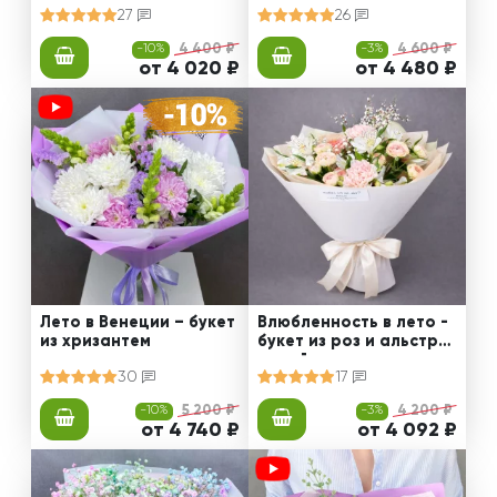
27
26
-10%
4 400 ₽
-3%
4 600 ₽
от 4 020 ₽
от 4 480 ₽
Лето в Венеции – букет
Влюбленность в лето -
из хризантем
букет из роз и альстро
мерий
30
17
-10%
5 200 ₽
-3%
4 200 ₽
от 4 740 ₽
от 4 092 ₽