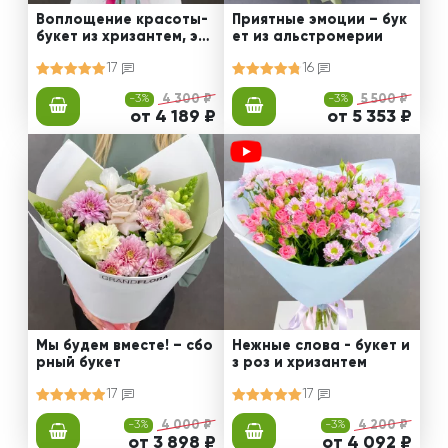
Воплощение красоты-
Приятные эмоции – бук
букет из хризантем, эус
ет из альстромерии
том и роз
17
16
-3%
4 300 ₽
-3%
5 500 ₽
от 4 189 ₽
от 5 353 ₽
Мы будем вместе! – сбо
Нежные слова - букет и
рный букет
з роз и хризантем
17
17
-3%
4 000 ₽
-3%
4 200 ₽
от 3 898 ₽
от 4 092 ₽