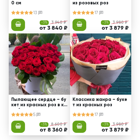
0 см
из розовых роз
13
17
-3%
3 940 ₽
-3%
3 980 ₽
от 3 840 ₽
от 3 879 ₽
Пылающее сердце – бу
Классика жанра – буке
кет из красных роз в ко
т из красных роз
робке
5
17
-3%
8 600 ₽
-3%
3 980 ₽
от 8 360 ₽
от 3 879 ₽