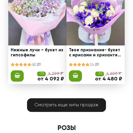
Нежные лучи – букет из
Твое признание- букет
гипсофилы
с ирисами и хризантем
ами
48
24
-3%
4 200 ₽
-3%
4 600 ₽
от 4 092 ₽
от 4 480 ₽
Смотреть еще хиты продаж
РОЗЫ