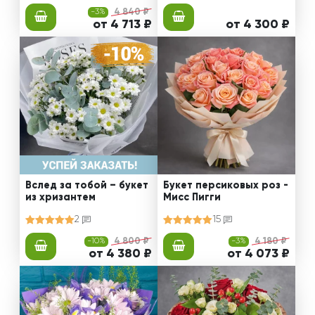
-3%
4 840 ₽
от 4 713 ₽
от 4 300 ₽
Вслед за тобой – букет
Букет персиковых роз -
из хризантем
Мисс Пигги
2
15
-10%
4 800 ₽
-3%
4 180 ₽
от 4 380 ₽
от 4 073 ₽