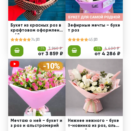
Букет из красных роз в
Зефирные мечты – буке
крафтовом оформлени
т роз
и 60 см
74
45
-3%
3 960 ₽
-3%
4 400 ₽
от 3 859 ₽
от 4 286 ₽
Мечтаю о ней – букет и
Нежнее нежного - буке
з роз и альстромерий
т-новинка из роз, альст
ромерий и калл