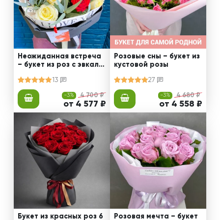
Неожиданная встреча
Розовые сны – букет из
– букет из роз с эвкали
кустовой розы
птом
13
27
-3%
4 700 ₽
-3%
4 680 ₽
от 4 577 ₽
от 4 558 ₽
Букет из красных роз 6
Розовая мечта – букет