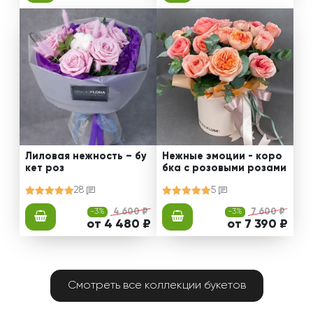
Лиловая нежность – бу
Нежные эмоции - коро
кет роз
бка с розовыми розами
28
5
-3%
4 600 ₽
-3%
7 600 ₽
от 4 480 ₽
от 7 390 ₽
Смотреть все коллекции букетов