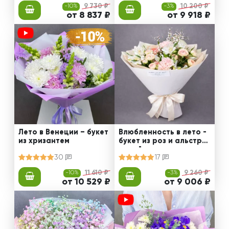
-10%
9 730 ₽
-3%
10 200 ₽
от 8 837 ₽
от 9 918 ₽
Лето в Венеции – букет
Влюбленность в лето -
из хризантем
букет из роз и альстро
мерий
30
17
-10%
11 610 ₽
-3%
9 260 ₽
от 10 529 ₽
от 9 006 ₽