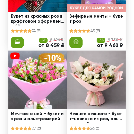
Букет из красных роз в
Зефирные мечты – буке
крафтовом оформлени
т роз
и 60 см
74
45
-3%
8 696 ₽
-3%
9 730 ₽
от 8 459 ₽
от 9 462 ₽
Мечтаю о ней – букет и
Нежнее нежного - буке
з роз и альстромерий
т-новинка из роз, альст
ромерий и калл
27
26