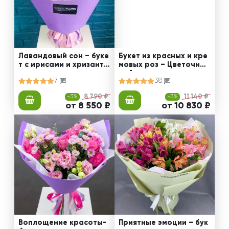
Лавандовый сон – буке
Букет из красных и кре
т с ирисами и хризанте
мовых роз – Цветочный
мами
рай
7
38
-3%
8 790 ₽
-3%
11 140 ₽
от 8 550 ₽
от 10 830 ₽
Воплощение красоты-
Приятные эмоции – бук