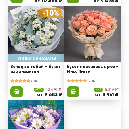
от 10 465 ₽
от 9 495 ₽
Вслед за тобой – букет
Букет персиковых роз -
из хризантем
Мисс Пигги
2
15
-10%
10 670 ₽
-3%
9 213 ₽
от 9 683 ₽
от 8 961 ₽