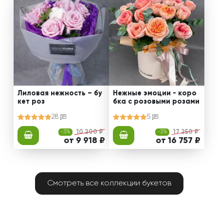
Лиловая нежность – бу
Нежные эмоции - коро
кет роз
бка с розовыми розами
28
5
-3%
10 200 ₽
-3%
17 250 ₽
от 9 918 ₽
от 16 757 ₽
Смотреть все коллекции букетов