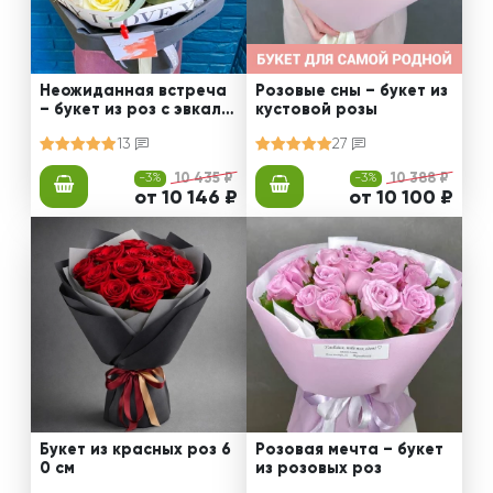
Неожиданная встреча
Розовые сны – букет из
– букет из роз с эвкали
кустовой розы
птом
13
27
-3%
10 435 ₽
-3%
10 388 ₽
от 10 146 ₽
от 10 100 ₽
Букет из красных роз 6
Розовая мечта – букет
0 см
из розовых роз