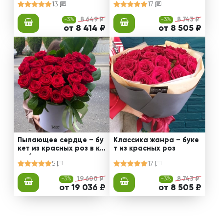
13
17
-3%
8 649 ₽
-3%
8 743 ₽
от 8 414 ₽
от 8 505 ₽
Пылающее сердце – бу
Классика жанра – буке
кет из красных роз в ко
т из красных роз
робке
5
17
-3%
19 600 ₽
-3%
8 743 ₽
от 19 036 ₽
от 8 505 ₽