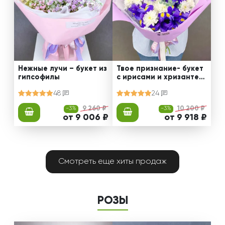
Нежные лучи – букет из
Твое признание- букет
гипсофилы
с ирисами и хризантем
ами
48
24
-3%
9 260 ₽
-3%
10 200 ₽
от 9 006 ₽
от 9 918 ₽
Смотреть еще хиты продаж
РОЗЫ