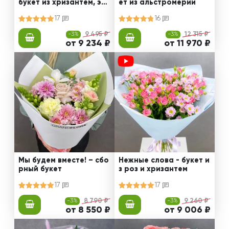
букет из хризантем, эус
ет из альстромерии
том и роз
17
16
-3%
9 495 ₽
-3%
12 315 ₽
от 9 234 ₽
от 11 970 ₽
Мы будем вместе! – сбо
Нежные слова - букет и
рный букет
з роз и хризантем
17
17
-3%
8 790 ₽
-3%
9 260 ₽
от 8 550 ₽
от 9 006 ₽