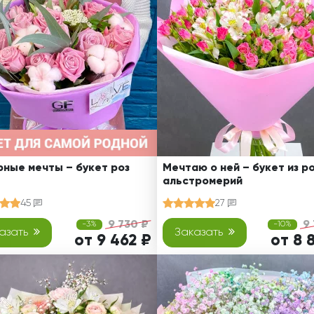
Ребенку
Свадьба
Подруге
Свидание
Сестре
Спасибо!
Брату
Юбилей
Врачу
Коллеге
Бабушке
Дедушке
ные мечты – букет роз
Мечтаю о ней – букет из ро
альстромерий
45
27
9 730 ₽
9
-3%
-10%
азать
Заказать
от 9 462 ₽
от 8 