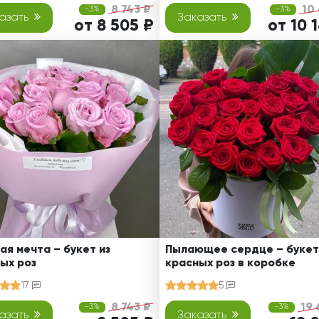
8 743 ₽
10
-3%
-3%
азать
Заказать
от 8 505 ₽
от 10 
ая мечта – букет из
Пылающее сердце – букет
ых роз
красных роз в коробке
17
5
8 743 ₽
19 
-3%
-3%
азать
Заказать