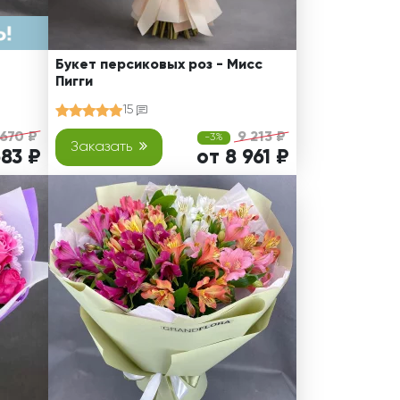
Букет персиковых роз - Мисс
Пигги
15
 670 ₽
9 213 ₽
-3%
Заказать
683 ₽
от 8 961 ₽