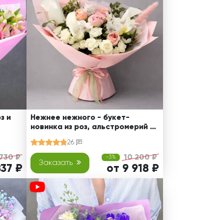
з и
Нежнее нежного - букет-
новинка из роз, альстромерий и
калл
26
 730 ₽
10 200 ₽
-3%
Заказать
837 ₽
от 9 918 ₽