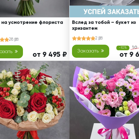
 на усмотрение флориста
Вслед за тобой – букет из
хризантем
2
28
10
-10%
Заказать
азать
от 9 495 ₽
от 9 