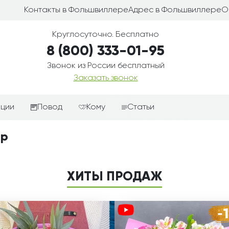
Контакты в Фольшвиллере
Адрес в Фольшвиллере
О
Круглосуточно. Бесплатно
8 (800) 333-01-95
Звонок из России бесплатный
Заказать звонок
иции
Повод
Кому
Статьи
ные корзины
Подарки-дополнения к
Парню
ер
цветам
з цветов
Девушке
Выздоравливай
ые корзины
Женщине
ХИТЫ ПРОДАЖ
День рождения
ые
Мужчине
ции
Извинения
Маме
ые корзины
Любовь
Папе
коробке
Просто так