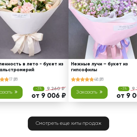
енность в лето - букет из
Нежные лучи – букет из
 альстромерий
гипсофилы
17
48
9 260 ₽
9 
-3%
-3%
азать
Заказать
от 9 006 ₽
от 9 
Смотреть еще хиты продаж