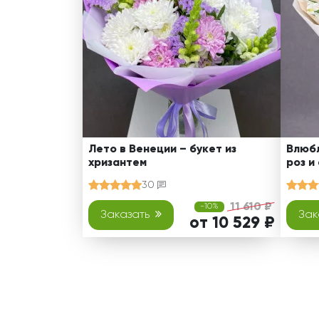
Лето в Венеции – букет из
Влюбл
хризантем
роз и
30
11 610 ₽
-10%
Заказать
Зак
от 10 529 ₽