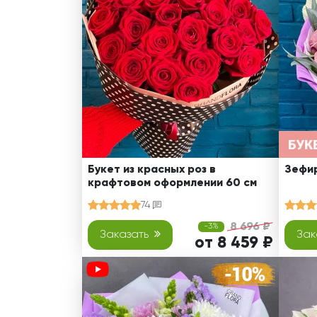
Оранжевые розы
В крафтовой бумаге
Розы
Розы поштучно
Монобукеты
Смешанные
5 роз
Разноцветные
Хризантемы
7 роз
Эксклюзивные букеты
Эустома
11 роз
15 роз
25 роз
51 роза
Букет из красных роз в
Зефир
крафтовом оформлении 60 см
101 роза
74
Розы Гран-При
8 696 ₽
-3%
Корзины с розами
Заказать
Зак
от 8 459 ₽
Кустовые розы
Миксы из роз
Сердца из роз