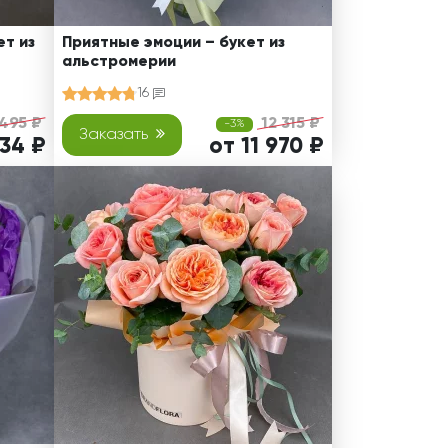
т из
Приятные эмоции – букет из
альстромерии
16
 495 ₽
12 315 ₽
-3%
Заказать
234 ₽
от 11 970 ₽