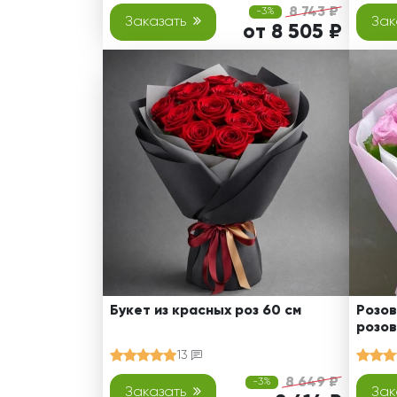
8 743 ₽
-3%
Заказать
Зак
от 8 505 ₽
Букет из красных роз 60 см
Розов
розов
13
8 649 ₽
-3%
Заказать
Зак