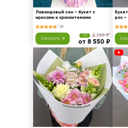
Лавандовый сон – букет с
Букет
ирисами и хризантемами
роз –
7
8 790 ₽
-3%
Заказать
Зак
от 8 550 ₽