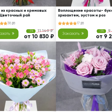
 из красных и кремовых
Воплощение красоты- буке
 Цветочный рай
хризантем, эустом и роз
38
17
11 140 ₽
9
-3%
-3%
азать
Заказать
от 10 830 ₽
от 9 