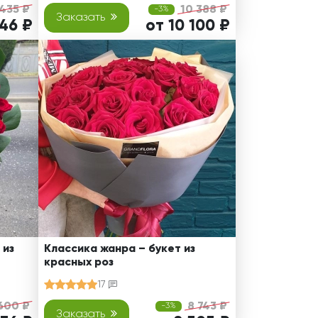
 435 ₽
10 388 ₽
-3%
Заказать
146 ₽
от 10 100 ₽
 из
Классика жанра – букет из
красных роз
17
600 ₽
8 743 ₽
-3%
Заказать