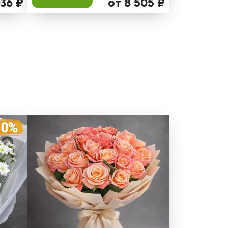
036 ₽
от 8 505 ₽