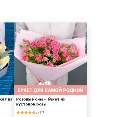
кет из
Розовые сны – букет из
кустовой розы
27