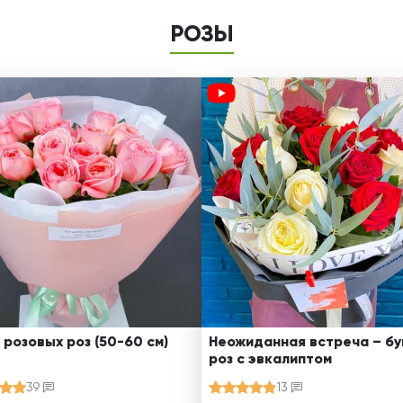
РОЗЫ
 розовых роз (50-60 см)
Неожиданная встреча – бу
роз с эвкалиптом
39
13