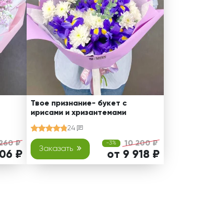
Твое признание- букет с
ирисами и хризантемами
24
260 ₽
10 200 ₽
-3%
Заказать
006 ₽
от 9 918 ₽