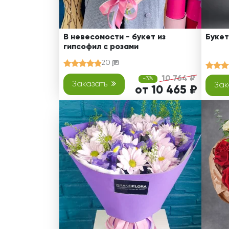
В невесомости - букет из
Букет
гипсофил с розами
20
10 764 ₽
-3%
Заказать
Зак
от 10 465 ₽