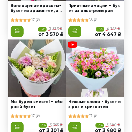
Воплощение красоты-
Приятные эмоции – бук
букет из хризантем, эус
ет из альстромерии
том и роз
17
16
-3%
3 673 ₽
-3%
4 783 ₽
от 3 570 ₽
от 4 647 ₽
Мы будем вместе! – сбо
Нежные слова - букет и
рный букет
з роз и хризантем
17
17
-3%
3 395 ₽
-3%
3 580 ₽
от 3 301 ₽
от 3 480 ₽