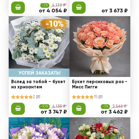
-3%
4 172 ₽
от 4 054 ₽
от 3 673 ₽
Вслед за тобой – букет
Букет персиковых роз -
из хризантем
Мисс Пигги
2
15
-10%
4 135 ₽
-3%
3 562 ₽
от 3 747 ₽
от 3 462 ₽