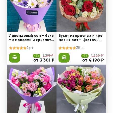
Лавандовый сон – буке
Букет из красных и кре
т с ирисами и хризанте
мовых роз – Цветочный
мами
рай
7
38
-3%
3 395 ₽
-3%
4 320 ₽
от 3 301 ₽
от 4 198 ₽