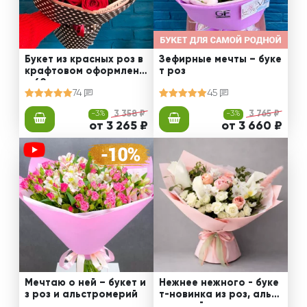
Букет из красных роз в
Зефирные мечты – буке
крафтовом оформлени
т роз
и 60 см
74
45
-3%
3 358 ₽
-3%
3 765 ₽
от 3 265 ₽
от 3 660 ₽
Мечтаю о ней – букет и
Нежнее нежного - буке
з роз и альстромерий
т-новинка из роз, альст
ромерий и калл