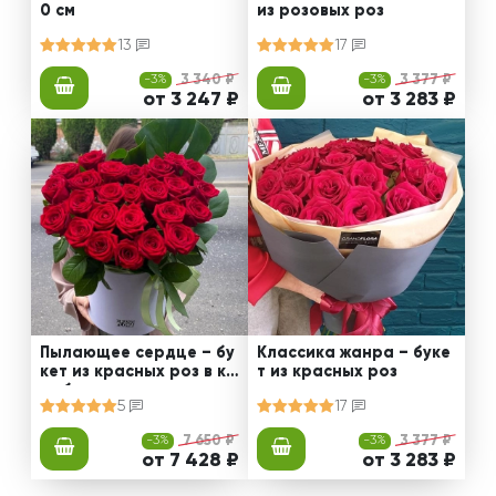
0 см
из розовых роз
13
17
-3%
3 340 ₽
-3%
3 377 ₽
от 3 247 ₽
от 3 283 ₽
Пылающее сердце – бу
Классика жанра – буке
кет из красных роз в ко
т из красных роз
робке
5
17
-3%
7 650 ₽
-3%
3 377 ₽
от 7 428 ₽
от 3 283 ₽