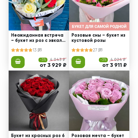
Неожиданная встреча
Розовые сны – букет из
– букет из роз с эвкали
кустовой розы
птом
13
27
-3%
4 043 ₽
-3%
4 024 ₽
от 3 929 ₽
от 3 911 ₽
Букет из красных роз 6
Розовая мечта – букет