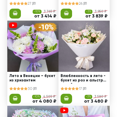
27
26
-10%
3 765 ₽
-3%
3 950 ₽
от 3 414 ₽
от 3 839 ₽
Лето в Венеции – букет
Влюбленность в лето -
из хризантем
букет из роз и альстро
мерий
30
17
-10%
4 505 ₽
-3%
3 580 ₽
от 4 080 ₽
от 3 480 ₽