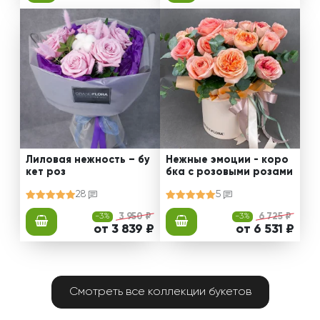
Лиловая нежность – бу
Нежные эмоции - коро
кет роз
бка с розовыми розами
28
5
-3%
3 950 ₽
-3%
6 725 ₽
от 3 839 ₽
от 6 531 ₽
Смотреть все коллекции букетов