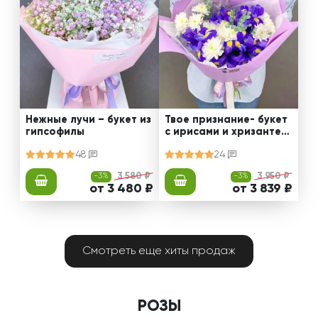
Нежные лучи – букет из
Твое признание- букет
гипсофилы
с ирисами и хризантем
ами
48
24
-3%
3 580 ₽
-3%
3 950 ₽
от 3 480 ₽
от 3 839 ₽
Смотреть еще хиты продаж
РОЗЫ