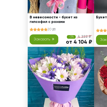
В невесомости - букет из
Букет
гипсофил с розами
20
4 222 ₽
-3%
Заказать
Зак
от 4 104 ₽