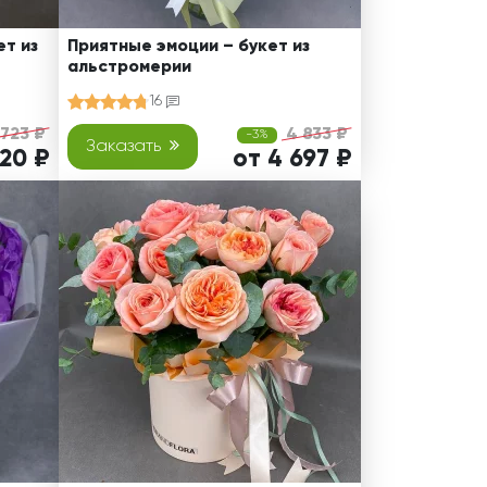
т из
Приятные эмоции – букет из
альстромерии
16
 723 ₽
4 833 ₽
-3%
Заказать
620 ₽
от 4 697 ₽