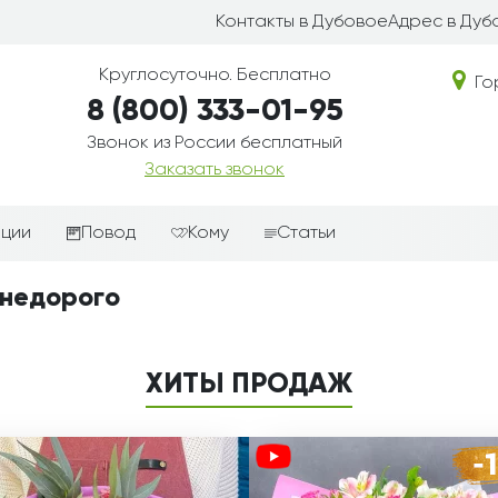
Контакты в Дубовое
Адрес в Дуб
Круглосуточно. Бесплатно
Го
8 (800) 333-01-95
Звонок из России бесплатный
Заказать звонок
иции
Повод
Кому
Статьи
ные корзины
Подарки-дополнения к
Парню
 недорого
цветам
з цветов
Девушке
Выздоравливай
ые корзины
Женщине
ХИТЫ ПРОДАЖ
День рождения
ые
Мужчине
ции
Извинения
Маме
ые корзины
Любовь
Папе
коробке
Просто так