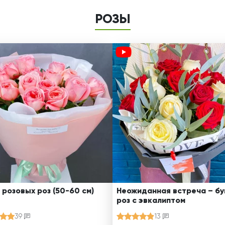
РОЗЫ
 розовых роз (50-60 см)
Неожиданная встреча – бу
роз с эвкалиптом
39
13