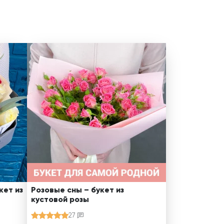
кет из
Розовые сны – букет из
кустовой розы
27