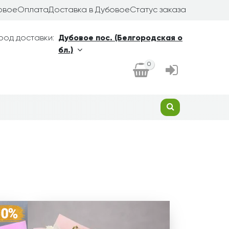
овое
Оплата
Доставка в Дубовое
Статус заказа
род доставки:
Дубовое пос. (Белгородская о
бл.)
0