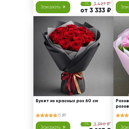
3 427 ₽
-3%
Заказать
Зак
от 3 333 ₽
Букет из красных роз 60 см
Розов
розов
13
3 390 ₽
-3%
Заказать
Зак