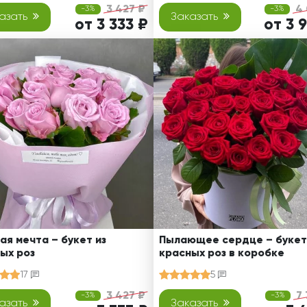
3 427 ₽
4 
-3%
-3%
азать
Заказать
от 3 333 ₽
от 3 
ая мечта – букет из
Пылающее сердце – букет
ых роз
красных роз в коробке
17
5
3 427 ₽
7
-3%
-3%
азать
Заказать