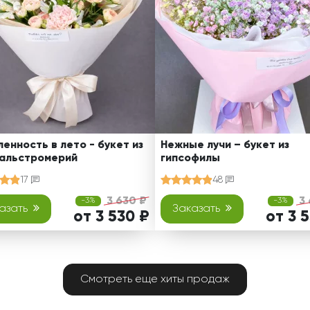
енность в лето - букет из
Нежные лучи – букет из
 альстромерий
гипсофилы
17
48
3 630 ₽
3
-3%
-3%
азать
Заказать
от 3 530 ₽
от 3 
Смотреть еще хиты продаж