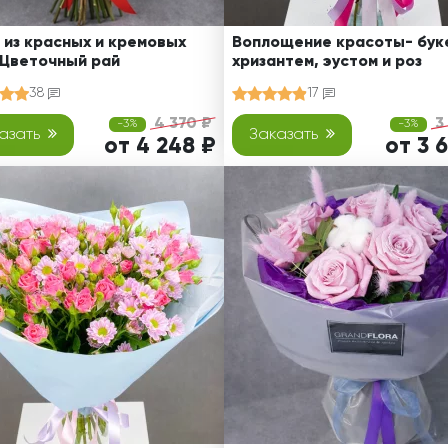
 из красных и кремовых
Воплощение красоты- буке
 Цветочный рай
хризантем, эустом и роз
38
17
4 370 ₽
3
-3%
-3%
азать
Заказать
от 4 248 ₽
от 3 