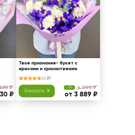
Твое признание- букет с
ирисами и хризантемами
24
 630 ₽
4 000 ₽
-3%
Заказать
530 ₽
от 3 889 ₽