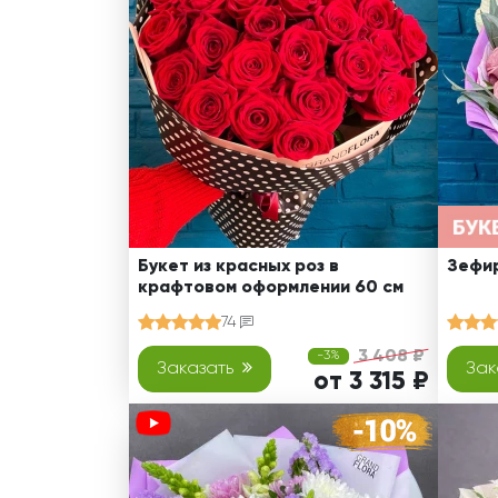
Оранжевые розы
В крафтовой бумаге
Розы
Розы поштучно
Монобукеты
Смешанные
5 роз
Разноцветные
Хризантемы
7 роз
Эксклюзивные букеты
Эустома
11 роз
15 роз
25 роз
51 роза
Букет из красных роз в
Зефир
крафтовом оформлении 60 см
101 роза
74
Розы Гран-При
3 408 ₽
-3%
Корзины с розами
Заказать
Зак
от 3 315 ₽
Кустовые розы
Миксы из роз
Сердца из роз