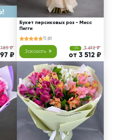
Букет персиковых роз - Мисс
Пигги
15
 185 ₽
3 612 ₽
-3%
Заказать
797 ₽
от 3 512 ₽