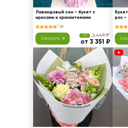
Лавандовый сон – букет с
Букет
ирисами и хризантемами
роз –
7
3 445 ₽
-3%
Заказать
Зак
от 3 351 ₽