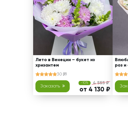
Лето в Венеции – букет из
Влюбл
хризантем
роз и
30
4 555 ₽
-10%
Заказать
Зак
от 4 130 ₽