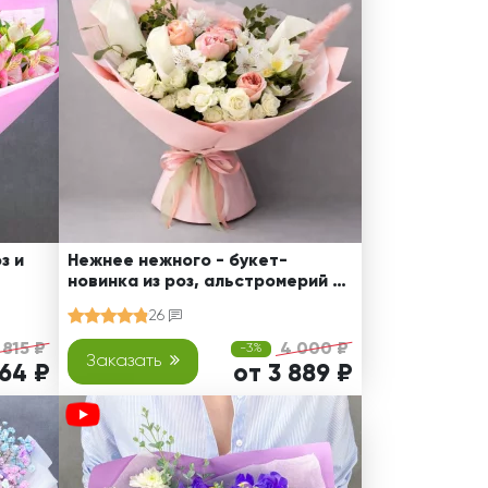
з и
Нежнее нежного - букет-
новинка из роз, альстромерий и
калл
26
 815 ₽
4 000 ₽
-3%
Заказать
464 ₽
от 3 889 ₽