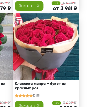
093 ₽
4 074 ₽
-3%
Заказать
979 ₽
от 3 961 ₽
 из
Классика жанра – букет из
красных роз
17
 700 ₽
3 427 ₽
-3%
Заказать