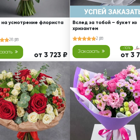
 на усмотрение флориста
Вслед за тобой – букет из
хризантем
2
28
4
-10%
Заказать
азать
от 3 723 ₽
от 3 