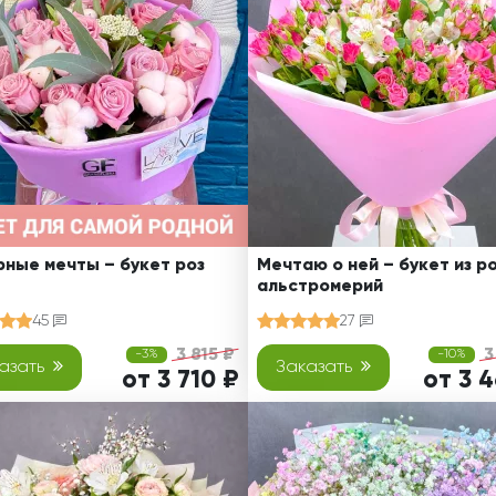
Ребенку
Свадьба
Подруге
Свидание
Сестре
Спасибо!
Брату
Юбилей
Врачу
Коллеге
Бабушке
Дедушке
ные мечты – букет роз
Мечтаю о ней – букет из ро
альстромерий
45
27
3 815 ₽
3
-3%
-10%
азать
Заказать
от 3 710 ₽
от 3 