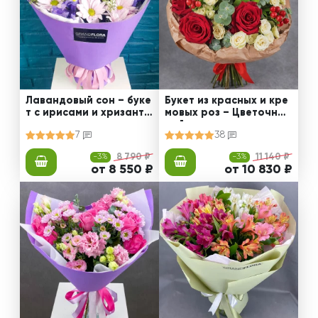
Лавандовый сон – буке
Букет из красных и кре
т с ирисами и хризанте
мовых роз – Цветочный
мами
рай
7
38
-3%
8 790 ₽
-3%
11 140 ₽
от 8 550 ₽
от 10 830 ₽