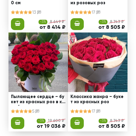
0 см
из розовых роз
13
17
-3%
8 649 ₽
-3%
8 743 ₽
от 8 414 ₽
от 8 505 ₽
Пылающее сердце – бу
Классика жанра – буке
кет из красных роз в ко
т из красных роз
робке
5
17
-3%
19 600 ₽
-3%
8 743 ₽
от 19 036 ₽
от 8 505 ₽