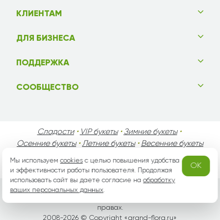
КЛИЕНТАМ
ДЛЯ БИЗНЕСА
ПОДДЕРЖКА
СООБЩЕСТВО
Сладости
•
VIP букеты
•
Зимние букеты
•
Осенние букеты
•
Летние букеты
•
Весенние букеты
•
День Святого Валентина
•
День Матери
•
Мы используем
cookies
с целью повышения удобства
OK
День Мужчин
•
Праздники!
и эффективности работы пользователя. Продолжая
использовать сайт вы даете согласие на
обработку
ваших персональных данных
.
Вся информация защищена законом России об авторских
правах.
2008-2026 © Copyright «
grand-flora.ru
»