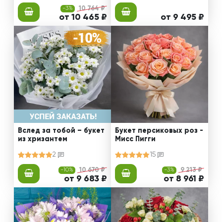
-3%
10 764 ₽
от 10 465 ₽
от 9 495 ₽
Вслед за тобой – букет
Букет персиковых роз -
из хризантем
Мисс Пигги
2
15
-10%
10 670 ₽
-3%
9 213 ₽
от 9 683 ₽
от 8 961 ₽