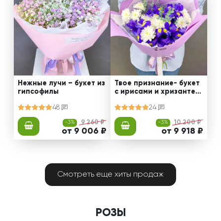
Нежные лучи – букет из
Твое признание- букет
гипсофилы
с ирисами и хризантем
ами
48
24
-3%
9 260 ₽
-3%
10 200 ₽
от 9 006 ₽
от 9 918 ₽
Смотреть еще хиты продаж
РОЗЫ