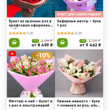
Букет из красных роз в
Зефирные мечты – буке
крафтовом оформлени
т роз
и 60 см
74
45
-3%
8 696 ₽
-3%
9 730 ₽
от 8 459 ₽
от 9 462 ₽
Мечтаю о ней – букет и
Нежнее нежного - буке
з роз и альстромерий
т-новинка из роз, альст
ромерий и калл