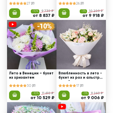
27
26
-10%
9 730 ₽
-3%
10 200 ₽
от 8 837 ₽
от 9 918 ₽
Лето в Венеции – букет
Влюбленность в лето -
из хризантем
букет из роз и альстро
мерий
30
17
-10%
11 610 ₽
-3%
9 260 ₽
от 10 529 ₽
от 9 006 ₽