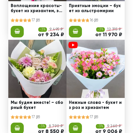
Воплощение красоты-
Приятные эмоции – бук
букет из хризантем, эус
ет из альстромерии
том и роз
17
16
-3%
9 495 ₽
-3%
12 315 ₽
от 9 234 ₽
от 11 970 ₽
Мы будем вместе! – сбо
Нежные слова - букет и
рный букет
з роз и хризантем
17
17
-3%
8 790 ₽
-3%
9 260 ₽
от 8 550 ₽
от 9 006 ₽