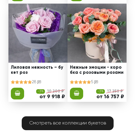
Лиловая нежность – бу
Нежные эмоции - коро
кет роз
бка с розовыми розами
28
5
-3%
10 200 ₽
-3%
17 250 ₽
от 9 918 ₽
от 16 757 ₽
Смотреть все коллекции букетов