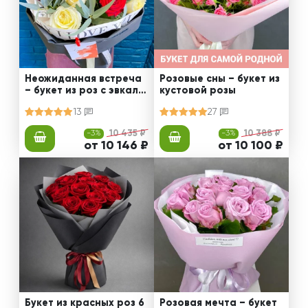
Неожиданная встреча
Розовые сны – букет из
– букет из роз с эвкали
кустовой розы
птом
13
27
-3%
10 435 ₽
-3%
10 388 ₽
от 10 146 ₽
от 10 100 ₽
Букет из красных роз 6
Розовая мечта – букет