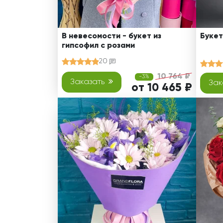
В невесомости - букет из
Букет
гипсофил с розами
20
10 764 ₽
-3%
Заказать
Зак
от 10 465 ₽