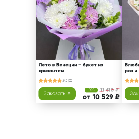
Лето в Венеции – букет из
Влюбл
хризантем
роз и
30
11 610 ₽
-10%
Заказать
Зак
от 10 529 ₽