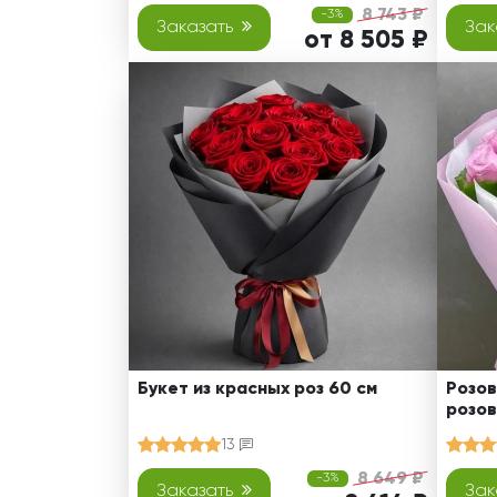
8 743 ₽
-3%
Заказать
Зак
от 8 505 ₽
Букет из красных роз 60 см
Розов
розов
13
8 649 ₽
-3%
Заказать
Зак