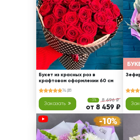
Оранжевые розы
В крафтовой бумаге
Розы
Розы поштучно
Монобукеты
Смешанные
5 роз
Разноцветные
Хризантемы
7 роз
Эксклюзивные букеты
Эустома
11 роз
15 роз
25 роз
51 роза
Букет из красных роз в
Зефир
крафтовом оформлении 60 см
101 роза
74
Розы Гран-При
8 696 ₽
-3%
Корзины с розами
Заказать
Зак
от 8 459 ₽
Кустовые розы
Миксы из роз
Сердца из роз