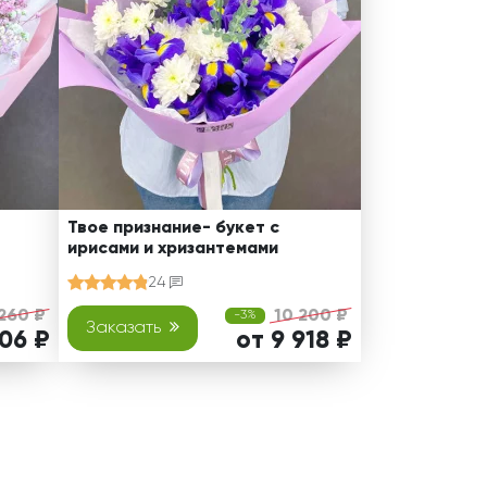
Твое признание- букет с
ирисами и хризантемами
24
260 ₽
10 200 ₽
-3%
Заказать
006 ₽
от 9 918 ₽