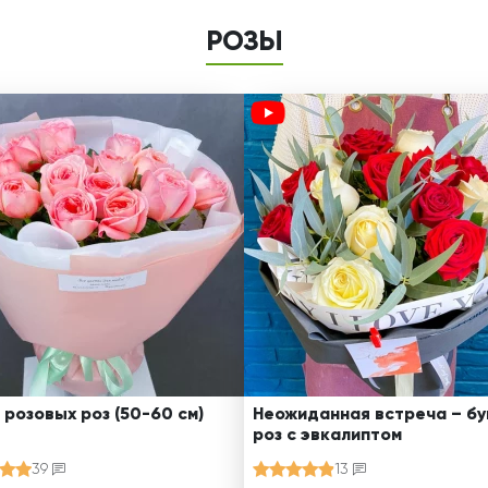
РОЗЫ
 розовых роз (50-60 см)
Неожиданная встреча – бу
роз с эвкалиптом
39
13