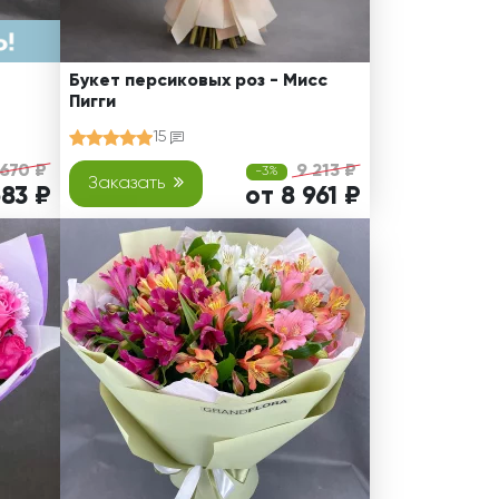
Букет персиковых роз - Мисс
Пигги
15
 670 ₽
9 213 ₽
-3%
Заказать
683 ₽
от 8 961 ₽