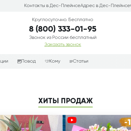
Контакты в Дес-Плейнсе
Адрес в Дес-Плейнсе
Круглосуточно. Бесплатно
8 (800) 333-01-95
Звонок из России бесплатный
Заказать звонок
иции
Повод
Кому
Статьи
ные корзины
Подарки-дополнения к
Парню
цветам
з цветов
Девушке
Выздоравливай
ые корзины
Женщине
ХИТЫ ПРОДАЖ
День рождения
ые
Мужчине
ции
Извинения
Маме
ые корзины
Любовь
Папе
коробке
Просто так