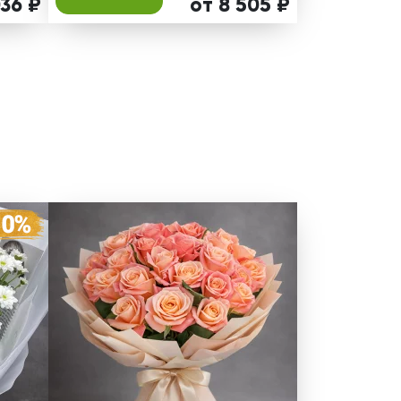
036 ₽
от 8 505 ₽