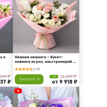
з и
Нежнее нежного - букет-
новинка из роз, альстромерий и
калл
26
 730 ₽
10 200 ₽
-3%
Заказать
837 ₽
от 9 918 ₽