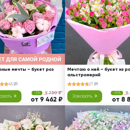
Ребенку
Свадьба
Подруге
Свидание
Сестре
Спасибо!
Брату
Юбилей
Врачу
Коллеге
Бабушке
Дедушке
ные мечты – букет роз
Мечтаю о ней – букет из ро
альстромерий
45
27
9 730 ₽
9
-3%
-10%
азать
Заказать
от 9 462 ₽
от 8 