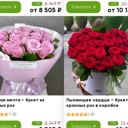
8 743 ₽
10
-3%
-3%
азать
Заказать
от 8 505 ₽
от 10 
ая мечта – букет из
Пылающее сердце – букет
ых роз
красных роз в коробке
17
5
8 743 ₽
19 
-3%
-3%
азать
Заказать