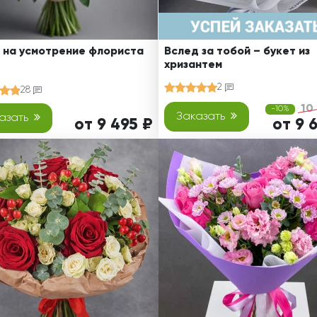
 на усмотрение флориста
Вслед за тобой – букет из
хризантем
2
28
10
-10%
Заказать
азать
от 9 495 ₽
от 9 