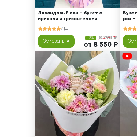
Лавандовый сон – букет с
Букет
ирисами и хризантемами
роз –
7
8 790 ₽
-3%
Заказать
Зак
от 8 550 ₽