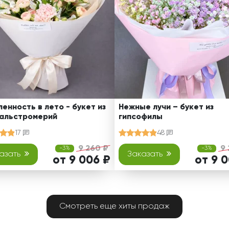
енность в лето - букет из
Нежные лучи – букет из
 альстромерий
гипсофилы
17
48
9 260 ₽
9 
-3%
-3%
азать
Заказать
от 9 006 ₽
от 9 
Смотреть еще хиты продаж