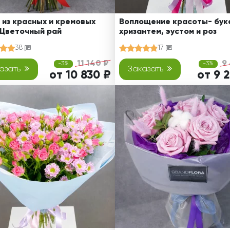
 из красных и кремовых
Воплощение красоты- буке
 Цветочный рай
хризантем, эустом и роз
38
17
11 140 ₽
9
-3%
-3%
азать
Заказать
от 10 830 ₽
от 9 