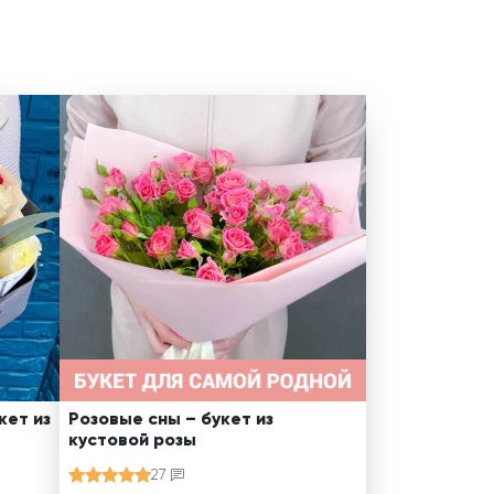
кет из
Розовые сны – букет из
кустовой розы
27