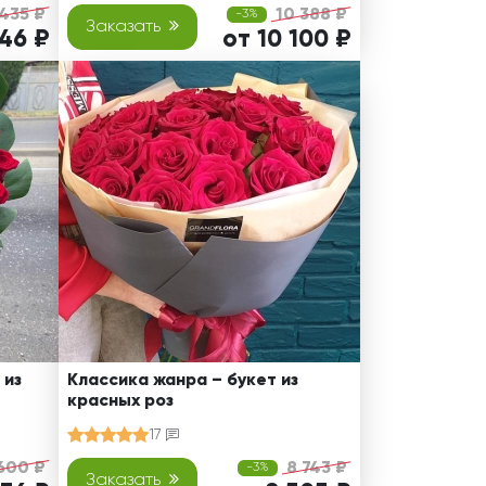
 435 ₽
10 388 ₽
-3%
Заказать
146 ₽
от 10 100 ₽
 из
Классика жанра – букет из
красных роз
17
600 ₽
8 743 ₽
-3%
Заказать