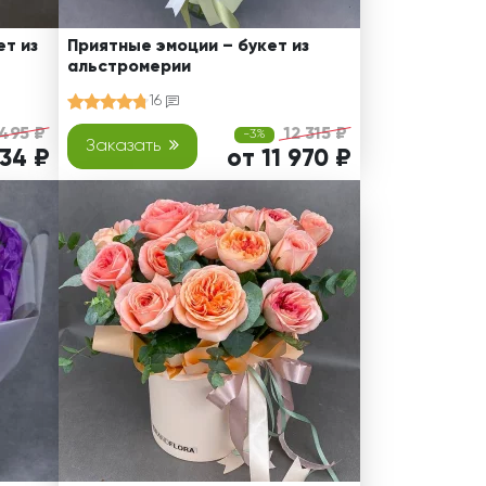
т из
Приятные эмоции – букет из
альстромерии
16
 495 ₽
12 315 ₽
-3%
Заказать
234 ₽
от 11 970 ₽