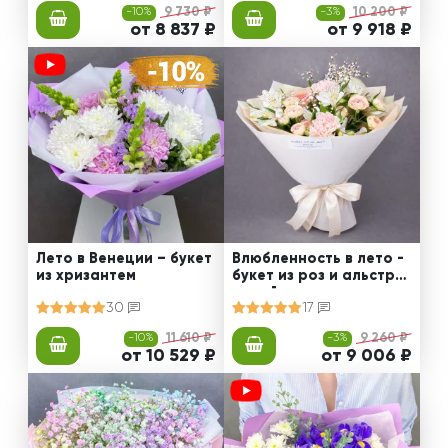
-10%
9 730 ₽
-3%
10 200 ₽
от 8 837 ₽
от 9 918 ₽
Лето в Венеции – букет
Влюбленность в лето -
из хризантем
букет из роз и альстро
мерий
30
17
-10%
11 610 ₽
-3%
9 260 ₽
от 10 529 ₽
от 9 006 ₽