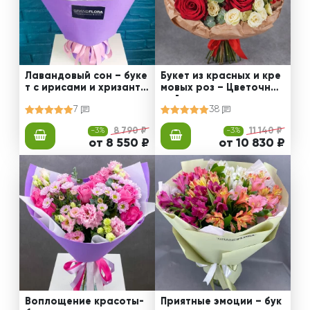
Лавандовый сон – буке
Букет из красных и кре
т с ирисами и хризанте
мовых роз – Цветочный
мами
рай
7
38
-3%
8 790 ₽
-3%
11 140 ₽
от 8 550 ₽
от 10 830 ₽
Воплощение красоты-
Приятные эмоции – бук