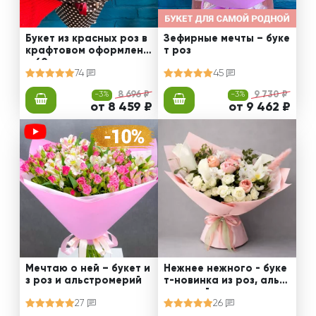
Букет из красных роз в
Зефирные мечты – буке
крафтовом оформлени
т роз
и 60 см
74
45
-3%
8 696 ₽
-3%
9 730 ₽
от 8 459 ₽
от 9 462 ₽
Мечтаю о ней – букет и
Нежнее нежного - буке
з роз и альстромерий
т-новинка из роз, альст
ромерий и калл
27
26