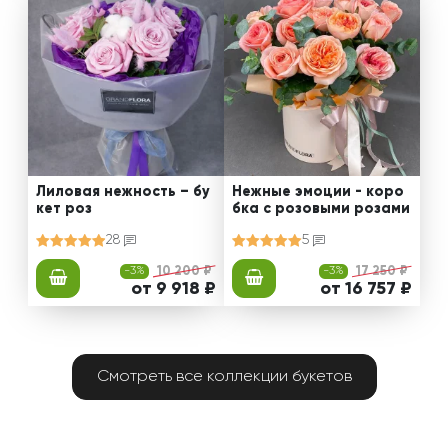
Лиловая нежность – бу
Нежные эмоции - коро
кет роз
бка с розовыми розами
28
5
-3%
10 200 ₽
-3%
17 250 ₽
от 9 918 ₽
от 16 757 ₽
Смотреть все коллекции букетов