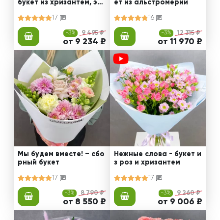
букет из хризантем, эус
ет из альстромерии
том и роз
17
16
-3%
9 495 ₽
-3%
12 315 ₽
от 9 234 ₽
от 11 970 ₽
Мы будем вместе! – сбо
Нежные слова - букет и
рный букет
з роз и хризантем
17
17
-3%
8 790 ₽
-3%
9 260 ₽
от 8 550 ₽
от 9 006 ₽