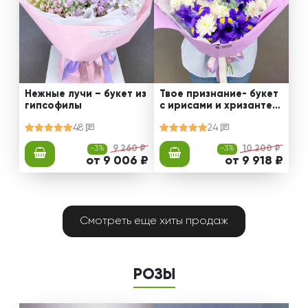
Нежные лучи – букет из
Твое признание- букет
гипсофилы
с ирисами и хризантем
ами
48
24
-3%
9 260 ₽
-3%
10 200 ₽
от 9 006 ₽
от 9 918 ₽
Смотреть еще хиты продаж
РОЗЫ