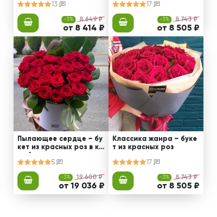
13
17
-3%
8 649 ₽
-3%
8 743 ₽
от 8 414 ₽
от 8 505 ₽
Пылающее сердце – бу
Классика жанра – буке
кет из красных роз в ко
т из красных роз
робке
5
17
-3%
19 600 ₽
-3%
8 743 ₽
от 19 036 ₽
от 8 505 ₽