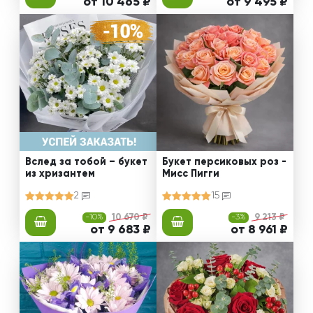
от 10 465 ₽
от 9 495 ₽
Вслед за тобой – букет
Букет персиковых роз -
из хризантем
Мисс Пигги
2
15
-10%
10 670 ₽
-3%
9 213 ₽
от 9 683 ₽
от 8 961 ₽