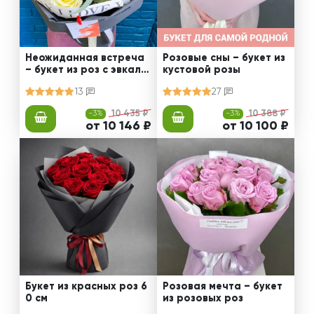
Неожиданная встреча
Розовые сны – букет из
– букет из роз с эвкали
кустовой розы
птом
13
27
-3%
10 435 ₽
-3%
10 388 ₽
от 10 146 ₽
от 10 100 ₽
Букет из красных роз 6
Розовая мечта – букет
0 см
из розовых роз