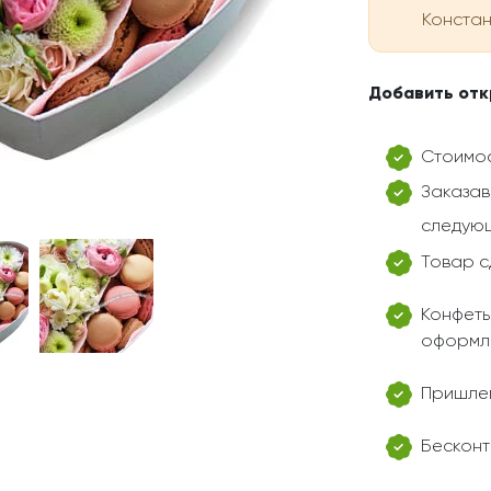
Констант
Добавить отк
Стоимос
Заказав
следующ
Товар с
Конфеты
оформл
Пришлем
Бесконт