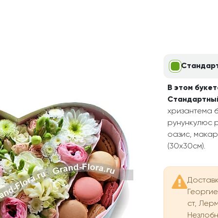
Свадьба
Подруге
Свидание
Сестре
Спасибо!
Брату
Юбилей
Врачу
Стандар
Коллеге
Бабушке
В этом букет
Стандартный
Дедушке
хризантема бе
рунункулюс ро
оазис, макар
(30х30см).
Доставк
Георгиев
ст, Лерм
Незлобн