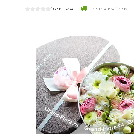
Розы поштучно
Монобукеты
Смешанные
0 отзывов
Доставлен
1 раз
5 роз
Разноцветные
Хризантемы
7 роз
Эксклюзивные букеты
Эустома
11 роз
15 роз
25 роз
51 роза
101 роза
Розы Гран-При
Корзины с розами
Кустовые розы
Миксы из роз
Сердца из роз