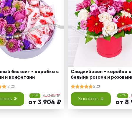
ный бисквит - коробка с
Сладкий звон - коробка с
ми и конфетами
белыми розами и розовым
тюльпанами
12
6
4 025 ₽
-3%
-3%
азать
Заказать
от 3 904 ₽
от 8 