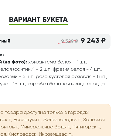
ВАРИАНТ БУКЕТА
9 243 ₽
тный
9 529 ₽
е:
 (на фото):
хризантема белая - 1 шт.,
лая (сантини) - 2 шт., фрезия белая - 4 шт.,
зовый - 5 шт., роза кустовая розовая - 1 шт.,
унс - 15 шт., коробка большая в виде сердца
а товара доступна только в городах:
ск г., Ессентуки г., Железноводск г., Зольская
онтов г., Минеральные Воды г., Пятигорск г.,
ая, Кисловодск, Иноземцево п.,