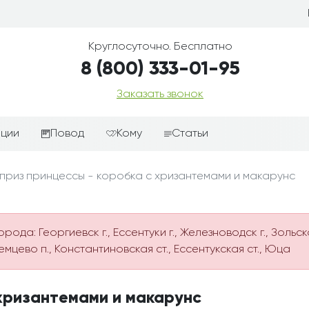
Круглосуточно. Бесплатно
8 (800) 333-01-95
Заказать звонок
иции
Повод
Кому
Статьи
ные корзины
Подарки-дополнения к
Парню
приз принцессы - коробка с хризантемами и макарунс
цветам
з цветов
Девушке
Выздоравливай
ые корзины
Женщине
День рождения
да: Георгиевск г., Ессентуки г., Железноводск г., Зольск
ые
Мужчине
емцево п., Константиновская ст., Ессентукская ст., Юца
ции
Извинения
Маме
ые корзины
Любовь
Папе
коробке
Просто так
 хризантемами и макарунс
Ребенку