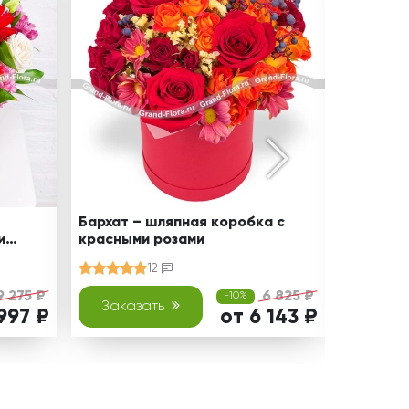
Бархат – шляпная коробка с
Каприз 
и
красными розами
хризант
12
9 275 ₽
6 825 ₽
-10%
Заказать
Зака
997 ₽
от 6 143 ₽