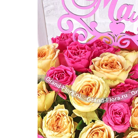
Розы поштучно
Монобукеты
Смешанные
5 роз
Разноцветные
Хризантемы
7 роз
Эксклюзивные букеты
Эустома
11 роз
15 роз
25 роз
51 роза
101 роза
Розы Гран-При
Корзины с розами
Кустовые розы
Миксы из роз
Сердца из роз