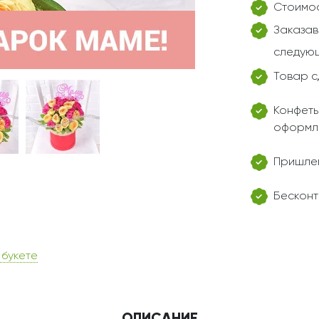
Стоимос
Заказав
следующ
Товар с
Конфеты
оформл
Пришлем
Бесконт
 букете
ОПИСАНИЕ