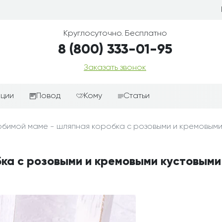
Круглосуточно. Бесплатно
8 (800) 333-01-95
Заказать звонок
иции
Повод
Кому
Статьи
ные корзины
Подарки-дополнения к
Парню
бимой маме - шляпная коробка с розовыми и кремовыми
цветам
з цветов
Девушке
Выздоравливай
ые корзины
Женщине
ка с розовыми и кремовыми кустовыми
День рождения
ые
Мужчине
ции
Извинения
Маме
ые корзины
Любовь
Папе
коробке
Просто так
Ребенку