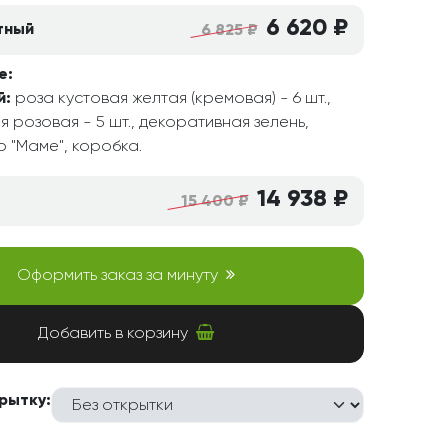
6 620 ₽
тный
6 825 ₽
е:
й:
роза кустовая желтая (кремовая) - 6 шт.,
я розовая - 5 шт., декоративная зелень,
р "Маме", коробка.
14 938 ₽
15 400 ₽
Оформить заказ за минуту
Добавить в корзину
рытку: