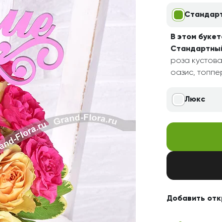
Свадьба
Подруге
Стандар
Свидание
Сестре
В этом букет
Спасибо!
Брату
Стандартны
Юбилей
Врачу
роза кустова
оазис, топпе
Коллеге
Бабушке
Люкс
Дедушке
Добавить отк