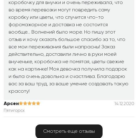
коробочку для внучки и очень переживала, что
во время перевозки могут повредить саму
коробку или цветы, что случится что-то
форсмажорное и доставка не состоится
вообще... Волнений было море. Но пишу этот
отзыв и хочу сказать большое спасибо за то, что
все мои переживания были напрасны! Заказ
действительно, доставили лично в руки моей
внученьке, коробочка не помятая, цветы свежие
как на картинке! Моя девочка получила подарок
и была очень довольна и счастлива. Благодарю
вас за ваш труд, за ваше умение создавать такую
красоту!
Арсен
14.12.2020
Пятигорск
Никаких нареканий! Цветы как на фото, достойно
Смотреть еще отзывы
и всё свежее. Оперативная доставка. Спасибо!