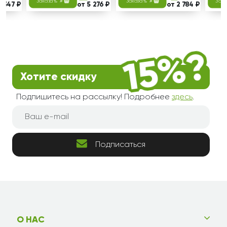
Заказать
Заказать
Зака
5 347 ₽
от 5 276 ₽
от 2 784 ₽
Хотите скидку
Подпишитесь на рассылку! Подробнее
здесь
.
Подписаться
О НАС