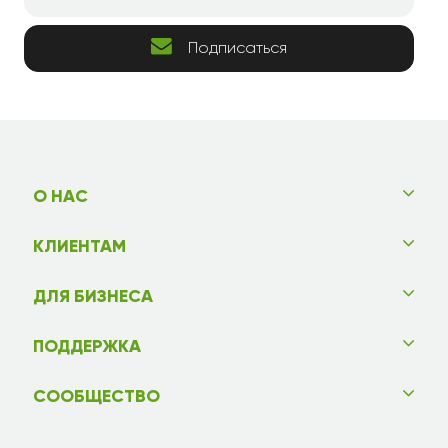
Соня
09.07.2018
Краснодар
Подписаться
Спасибо огромное! Вы помогли поздравить с
днем рождения нашу любимую дочь в чужом
городе, что стало для нее приятным сюрпризом.
Лиза
06.07.2018
Мск
О НАС
Чудо цветочки, милейшие и свежайшие! Я очень
КЛИЕНТАМ
приятно удивлена таким сервисом у нас в стране!
Спасибо-о-о-о!
ДЛЯ БИЗНЕСА
Милена
03.07.2018
Серпухов
ПОДДЕРЖКА
Милая, аккуратная коробочка, прекрасный
СООБЩЕСТВО
комплимент в солнечный день для мамы! Отличная
работа флориста