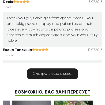
Denis
13.07.2018
Florida
Thank you guys and girls from grand-flora.ru You
are makig people happy and put smiles on their
faces every day. Your prompt and professional
services are much appreciated and your work, truly
noble.
Елена Тимохина
12.07.2018
Елизово.
Спасибо огромное всем сотрудникам компании.
Флористам, за их вкус и мастерство. Цветы всегда
Смотреть еще отзывы
свежие. Букеты красочные и в реальности
выглядят лучше,чем на картинке. Спасибо
курьерам. Всегда пунктуальны, вежливы,
ВОЗМОЖНО, ВАС ЗАИНТЕРЕСУЕТ
обходительны и заботливы. Спасибо диспетчерам
телефонной службы. Приятные,милые, готовые