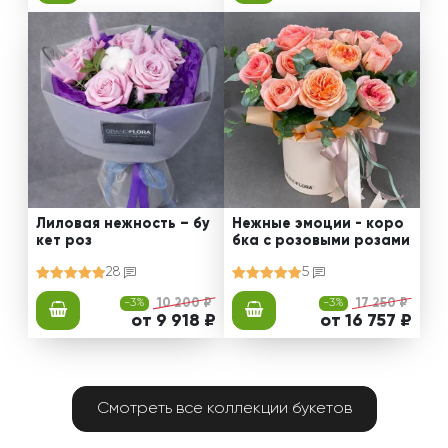
Лиловая нежность – бу
Нежные эмоции - коро
кет роз
бка с розовыми розами
28
5
-3%
10 200 ₽
-3%
17 250 ₽
от 9 918 ₽
от 16 757 ₽
Смотреть все коллекции букетов