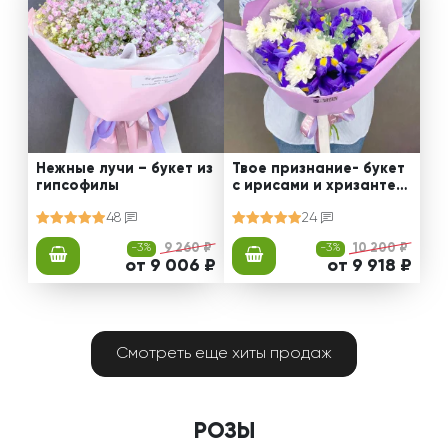
Нежные лучи – букет из
Твое признание- букет
гипсофилы
с ирисами и хризантем
ами
48
24
-3%
9 260 ₽
-3%
10 200 ₽
от 9 006 ₽
от 9 918 ₽
Смотреть еще хиты продаж
РОЗЫ