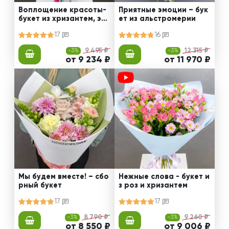
Воплощение красоты-
Приятные эмоции – бук
букет из хризантем, эус
ет из альстромерии
том и роз
17
16
-3%
9 495 ₽
-3%
12 315 ₽
от 9 234 ₽
от 11 970 ₽
Мы будем вместе! – сбо
Нежные слова - букет и
рный букет
з роз и хризантем
17
17
-3%
8 790 ₽
-3%
9 260 ₽
от 8 550 ₽
от 9 006 ₽