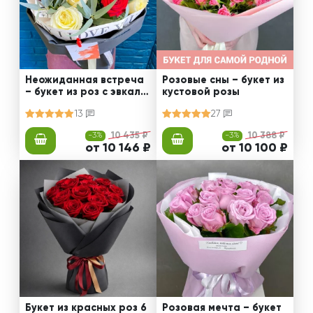
Неожиданная встреча
Розовые сны – букет из
– букет из роз с эвкали
кустовой розы
птом
13
27
-3%
10 435 ₽
-3%
10 388 ₽
от 10 146 ₽
от 10 100 ₽
Букет из красных роз 6
Розовая мечта – букет