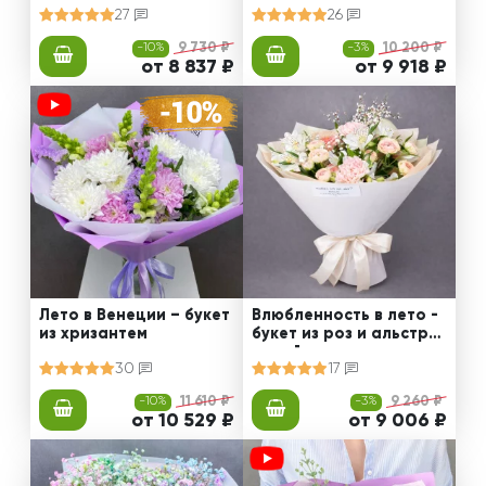
27
26
-10%
9 730 ₽
-3%
10 200 ₽
от 8 837 ₽
от 9 918 ₽
Лето в Венеции – букет
Влюбленность в лето -
из хризантем
букет из роз и альстро
мерий
30
17
-10%
11 610 ₽
-3%
9 260 ₽
от 10 529 ₽
от 9 006 ₽