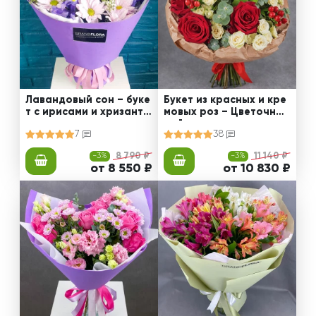
Лавандовый сон – буке
Букет из красных и кре
т с ирисами и хризанте
мовых роз – Цветочный
мами
рай
7
38
-3%
8 790 ₽
-3%
11 140 ₽
от 8 550 ₽
от 10 830 ₽