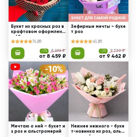
Букет из красных роз в
Зефирные мечты – буке
крафтовом оформлени
т роз
и 60 см
74
45
-3%
8 696 ₽
-3%
9 730 ₽
от 8 459 ₽
от 9 462 ₽
Мечтаю о ней – букет и
Нежнее нежного - буке
з роз и альстромерий
т-новинка из роз, альст
ромерий и калл