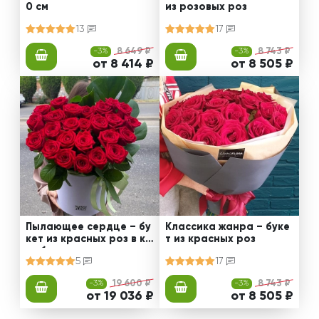
0 см
из розовых роз
13
17
-3%
8 649 ₽
-3%
8 743 ₽
от 8 414 ₽
от 8 505 ₽
Пылающее сердце – бу
Классика жанра – буке
кет из красных роз в ко
т из красных роз
робке
5
17
-3%
19 600 ₽
-3%
8 743 ₽
от 19 036 ₽
от 8 505 ₽