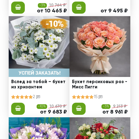
-3%
10 764 ₽
от 10 465 ₽
от 9 495 ₽
Вслед за тобой – букет
Букет персиковых роз -
из хризантем
Мисс Пигги
2
15
-10%
10 670 ₽
-3%
9 213 ₽
от 9 683 ₽
от 8 961 ₽