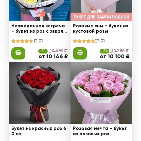
Неожиданная встреча
Розовые сны – букет из
– букет из роз с эвкали
кустовой розы
птом
13
27
-3%
10 435 ₽
-3%
10 388 ₽
от 10 146 ₽
от 10 100 ₽
Букет из красных роз 6
Розовая мечта – букет
0 см
из розовых роз