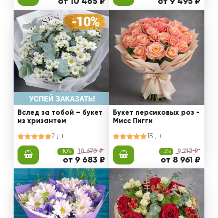
от 10 465 ₽
от 9 495 ₽
Вслед за тобой – букет
Букет персиковых роз -
из хризантем
Мисс Пигги
2
15
-10%
10 670 ₽
-3%
9 213 ₽
от 9 683 ₽
от 8 961 ₽