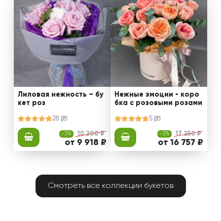
Лиловая нежность – бу
Нежные эмоции - коро
кет роз
бка с розовыми розами
28
5
-3%
10 200 ₽
-3%
17 250 ₽
от 9 918 ₽
от 16 757 ₽
Смотреть все коллекции букетов