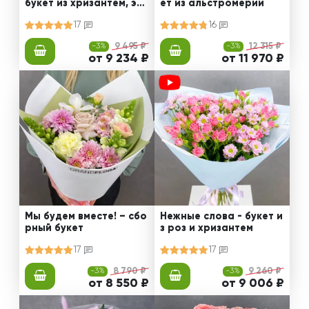
букет из хризантем, эус
ет из альстромерии
том и роз
17
16
-3%
9 495 ₽
-3%
12 315 ₽
от 9 234 ₽
от 11 970 ₽
Мы будем вместе! – сбо
Нежные слова - букет и
рный букет
з роз и хризантем
17
17
-3%
8 790 ₽
-3%
9 260 ₽
от 8 550 ₽
от 9 006 ₽