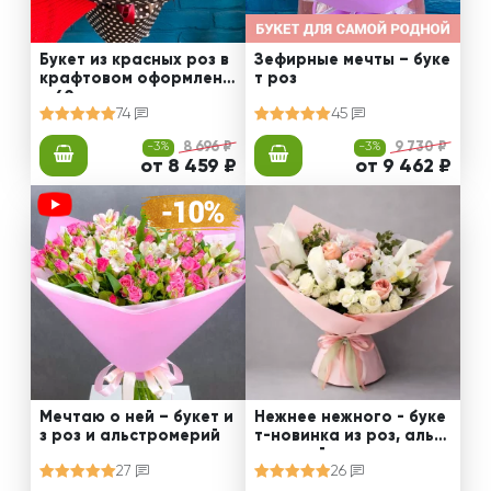
Букет из красных роз в
Зефирные мечты – буке
крафтовом оформлени
т роз
и 60 см
74
45
-3%
8 696 ₽
-3%
9 730 ₽
от 8 459 ₽
от 9 462 ₽
Мечтаю о ней – букет и
Нежнее нежного - буке
з роз и альстромерий
т-новинка из роз, альст
ромерий и калл
27
26