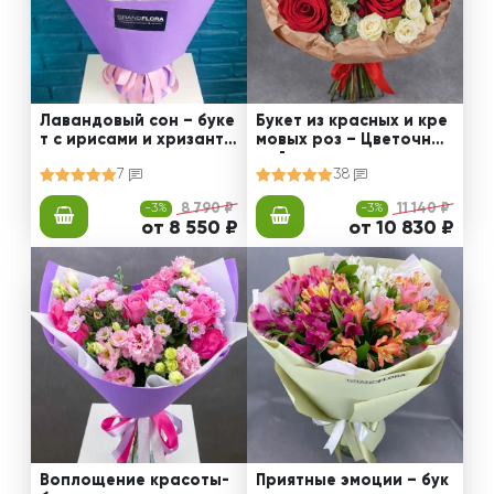
Лавандовый сон – буке
Букет из красных и кре
т с ирисами и хризанте
мовых роз – Цветочный
мами
рай
7
38
-3%
8 790 ₽
-3%
11 140 ₽
от 8 550 ₽
от 10 830 ₽
Воплощение красоты-
Приятные эмоции – бук