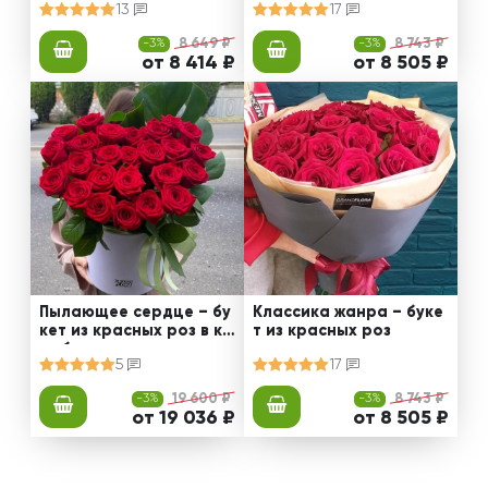
13
17
-3%
8 649 ₽
-3%
8 743 ₽
от 8 414 ₽
от 8 505 ₽
Пылающее сердце – бу
Классика жанра – буке
кет из красных роз в ко
т из красных роз
робке
5
17
-3%
19 600 ₽
-3%
8 743 ₽
от 19 036 ₽
от 8 505 ₽