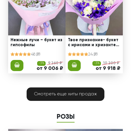
Нежные лучи – букет из
Твое признание- букет
гипсофилы
с ирисами и хризантем
ами
48
24
-3%
9 260 ₽
-3%
10 200 ₽
от 9 006 ₽
от 9 918 ₽
Смотреть еще хиты продаж
РОЗЫ