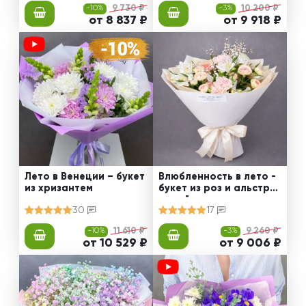
-10%
9 730 ₽
-3%
10 200 ₽
от 8 837 ₽
от 9 918 ₽
Лето в Венеции – букет
Влюбленность в лето -
из хризантем
букет из роз и альстро
мерий
30
17
-10%
11 610 ₽
-3%
9 260 ₽
от 10 529 ₽
от 9 006 ₽