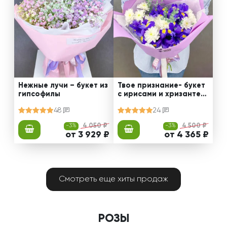
Нежные лучи – букет из
Твое признание- букет
гипсофилы
с ирисами и хризантем
ами
48
24
-3%
4 050 ₽
-3%
4 500 ₽
от 3 929 ₽
от 4 365 ₽
Смотреть еще хиты продаж
РОЗЫ