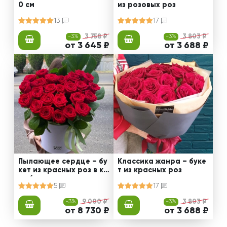
0 см
из розовых роз
13
17
-3%
3 758 ₽
-3%
3 803 ₽
от 3 645 ₽
от 3 688 ₽
Пылающее сердце – бу
Классика жанра – буке
кет из красных роз в ко
т из красных роз
робке
5
17
-3%
9 000 ₽
-3%
3 803 ₽
от 8 730 ₽
от 3 688 ₽