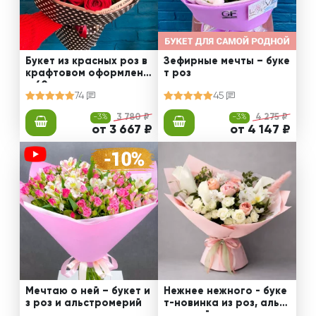
Букет из красных роз в
Зефирные мечты – буке
крафтовом оформлени
т роз
и 60 см
74
45
-3%
3 780 ₽
-3%
4 275 ₽
от 3 667 ₽
от 4 147 ₽
Мечтаю о ней – букет и
Нежнее нежного - буке
з роз и альстромерий
т-новинка из роз, альст
ромерий и калл