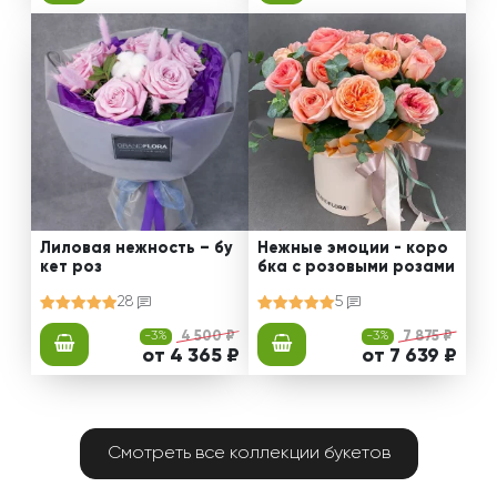
Лиловая нежность – бу
Нежные эмоции - коро
кет роз
бка с розовыми розами
28
5
-3%
4 500 ₽
-3%
7 875 ₽
от 4 365 ₽
от 7 639 ₽
Смотреть все коллекции букетов