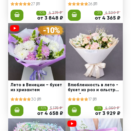
27
26
-10%
4 275 ₽
-3%
4 500 ₽
от 3 848 ₽
от 4 365 ₽
Лето в Венеции – букет
Влюбленность в лето -
из хризантем
букет из роз и альстро
мерий
30
17
-10%
5 175 ₽
-3%
4 050 ₽
от 4 658 ₽
от 3 929 ₽