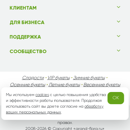
КЛИЕНТАМ
ДЛЯ БИЗНЕСА
ПОДДЕРЖКА
СООБЩЕСТВО
Сладости
•
VIP букеты
•
Зимние букеты
•
Осенние букеты
•
Летние букеты
•
Весенние букеты
•
День Святого Валентина
•
День Матери
•
Мы используем
cookies
с целью повышения удобства
OK
День Мужчин
•
Праздники!
и эффективности работы пользователя. Продолжая
использовать сайт вы даете согласие на
обработку
ваших персональных данных
.
Вся информация защищена законом России об авторских
правах.
2008-2026 © Copyright «
grand-flora.ru
»