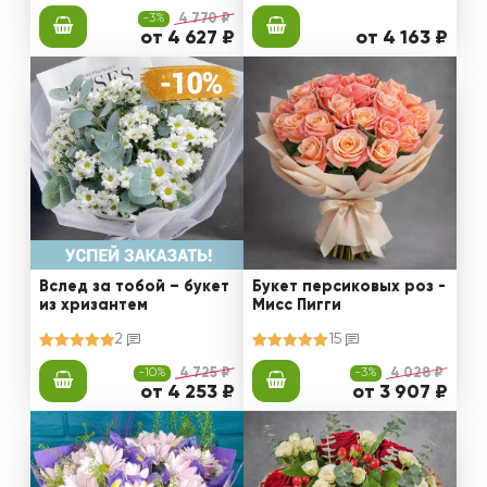
-3%
4 770 ₽
от 4 627 ₽
от 4 163 ₽
Вслед за тобой – букет
Букет персиковых роз -
из хризантем
Мисс Пигги
2
15
-10%
4 725 ₽
-3%
4 028 ₽
от 4 253 ₽
от 3 907 ₽