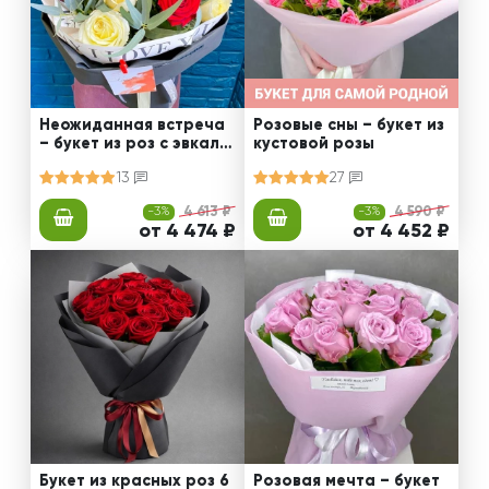
Неожиданная встреча
Розовые сны – букет из
– букет из роз с эвкали
кустовой розы
птом
13
27
-3%
4 613 ₽
-3%
4 590 ₽
от 4 474 ₽
от 4 452 ₽
Букет из красных роз 6
Розовая мечта – букет