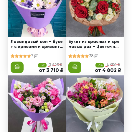
Лавандовый сон – буке
Букет из красных и кре
т с ирисами и хризанте
мовых роз – Цветочный
мами
рай
7
38
-3%
3 825 ₽
-3%
4 950 ₽
от 3 710 ₽
от 4 802 ₽