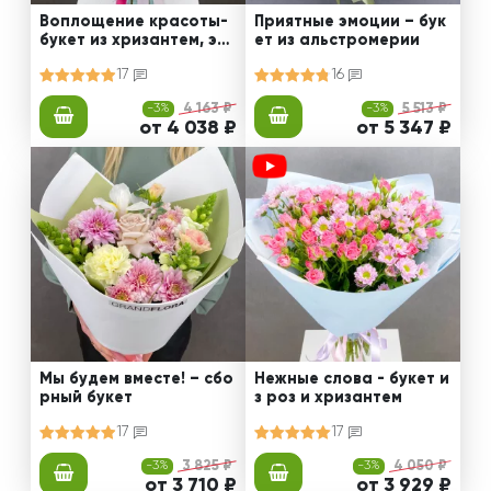
Воплощение красоты-
Приятные эмоции – бук
букет из хризантем, эус
ет из альстромерии
том и роз
17
16
-3%
4 163 ₽
-3%
5 513 ₽
от 4 038 ₽
от 5 347 ₽
Мы будем вместе! – сбо
Нежные слова - букет и
рный букет
з роз и хризантем
17
17
-3%
3 825 ₽
-3%
4 050 ₽
от 3 710 ₽
от 3 929 ₽