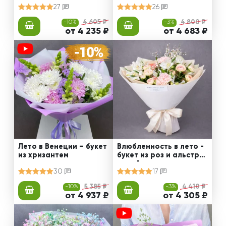
27
26
-10%
4 605 ₽
-3%
4 800 ₽
от 4 235 ₽
от 4 683 ₽
Лето в Венеции – букет
Влюбленность в лето -
из хризантем
букет из роз и альстро
мерий
30
17
-10%
5 385 ₽
-3%
4 410 ₽
от 4 937 ₽
от 4 305 ₽