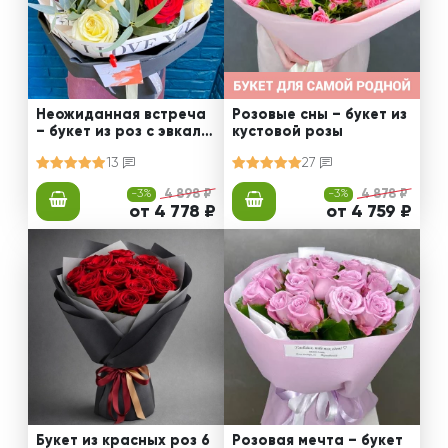
Неожиданная встреча
Розовые сны – букет из
– букет из роз с эвкали
кустовой розы
птом
13
27
-3%
4 898 ₽
-3%
4 878 ₽
от 4 778 ₽
от 4 759 ₽
Букет из красных роз 6
Розовая мечта – букет