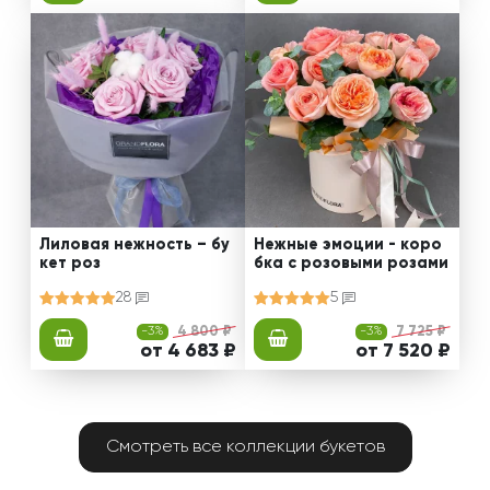
Лиловая нежность – бу
Нежные эмоции - коро
кет роз
бка с розовыми розами
28
5
-3%
4 800 ₽
-3%
7 725 ₽
от 4 683 ₽
от 7 520 ₽
Смотреть все коллекции букетов