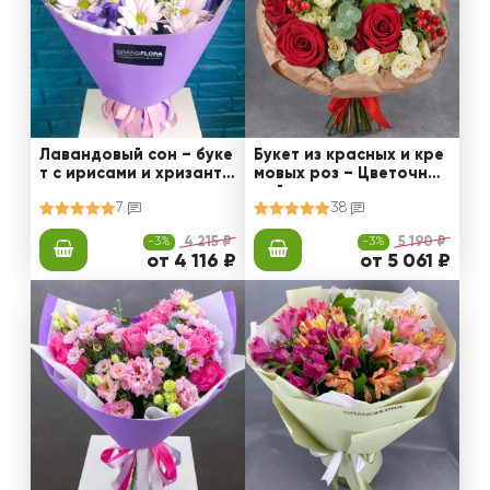
Лавандовый сон – буке
Букет из красных и кре
т с ирисами и хризанте
мовых роз – Цветочный
мами
рай
7
38
-3%
4 215 ₽
-3%
5 190 ₽
от 4 116 ₽
от 5 061 ₽