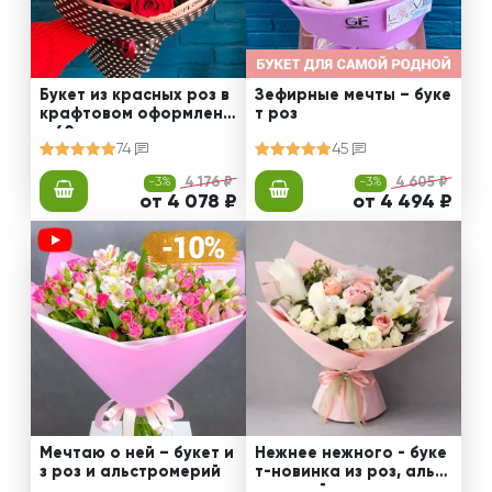
Букет из красных роз в
Зефирные мечты – буке
крафтовом оформлени
т роз
и 60 см
74
45
-3%
4 176 ₽
-3%
4 605 ₽
от 4 078 ₽
от 4 494 ₽
Мечтаю о ней – букет и
Нежнее нежного - буке
з роз и альстромерий
т-новинка из роз, альст
ромерий и калл