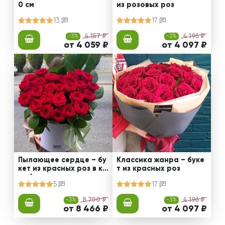
0 см
из розовых роз
13
17
-3%
4 157 ₽
-3%
4 196 ₽
от 4 059 ₽
от 4 097 ₽
Пылающее сердце – бу
Классика жанра – буке
кет из красных роз в ко
т из красных роз
робке
5
17
-3%
8 700 ₽
-3%
4 196 ₽
от 8 466 ₽
от 4 097 ₽