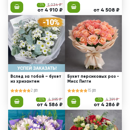
-3%
5 034 ₽
от 4 910 ₽
от 4 508 ₽
Вслед за тобой – букет
Букет персиковых роз -
из хризантем
Мисс Пигги
2
15
-10%
4 995 ₽
-3%
4 391 ₽
от 4 586 ₽
от 4 286 ₽