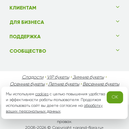
КЛИЕНТАМ
ДЛЯ БИЗНЕСА
ПОДДЕРЖКА
СООБЩЕСТВО
Сладости
•
VIP букеты
•
Зимние букеты
•
Осенние букеты
•
Летние букеты
•
Весенние букеты
•
День Святого Валентина
•
День Матери
•
Мы используем
cookies
с целью повышения удобства
OK
День Мужчин
•
Праздники!
и эффективности работы пользователя. Продолжая
использовать сайт вы даете согласие на
обработку
ваших персональных данных
.
Вся информация защищена законом России об авторских
правах.
2008-2026 © Copyright «
grand-flora.ru
»