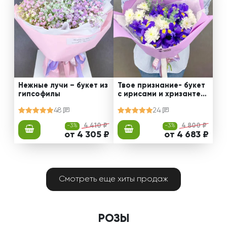
Нежные лучи – букет из
Твое признание- букет
гипсофилы
с ирисами и хризантем
ами
48
24
-3%
4 410 ₽
-3%
4 800 ₽
от 4 305 ₽
от 4 683 ₽
Смотреть еще хиты продаж
РОЗЫ