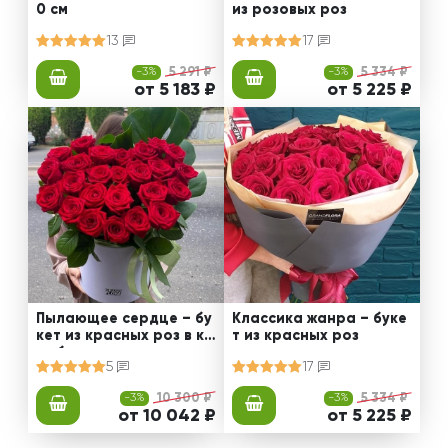
0 см
из розовых роз
13
17
-3%
5 291 ₽
-3%
5 334 ₽
от 5 183 ₽
от 5 225 ₽
Пылающее сердце – бу
Классика жанра – буке
кет из красных роз в ко
т из красных роз
робке
5
17
-3%
10 300 ₽
-3%
5 334 ₽
от 10 042 ₽
от 5 225 ₽