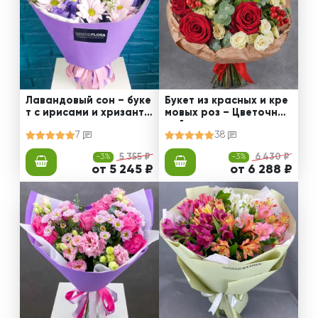
Лавандовый сон – буке
Букет из красных и кре
т с ирисами и хризанте
мовых роз – Цветочный
мами
рай
7
38
-3%
5 355 ₽
-3%
6 430 ₽
от 5 245 ₽
от 6 288 ₽