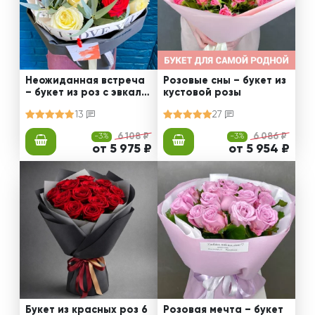
Неожиданная встреча
Розовые сны – букет из
– букет из роз с эвкали
кустовой розы
птом
13
27
-3%
6 108 ₽
-3%
6 086 ₽
от 5 975 ₽
от 5 954 ₽
Букет из красных роз 6
Розовая мечта – букет