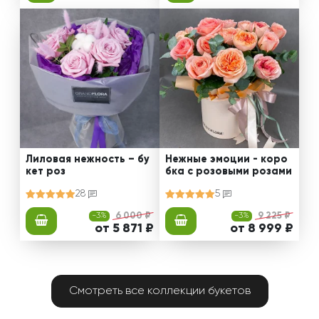
Лиловая нежность – бу
Нежные эмоции - коро
кет роз
бка с розовыми розами
28
5
-3%
6 000 ₽
-3%
9 225 ₽
от 5 871 ₽
от 8 999 ₽
Смотреть все коллекции букетов