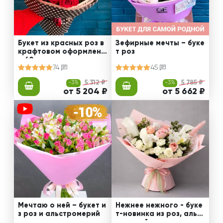
Букет из красных роз в
Зефирные мечты – буке
крафтовом оформлени
т роз
и 60 см
74
45
-3%
5 312 ₽
-3%
5 785 ₽
от 5 204 ₽
от 5 662 ₽
Мечтаю о ней – букет и
Нежнее нежного - буке
з роз и альстромерий
т-новинка из роз, альст
ромерий и калл