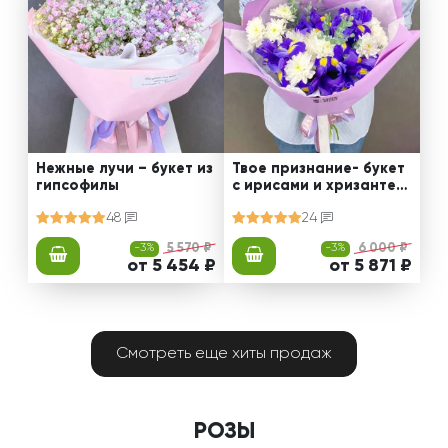
Нежные лучи – букет из
Твое признание- букет
гипсофилы
с ирисами и хризантем
ами
48
24
-3%
5 570 ₽
-3%
6 000 ₽
от 5 454 ₽
от 5 871 ₽
Смотреть еще хиты продаж
РОЗЫ