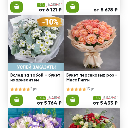
-3%
6 258 ₽
от 6 121 ₽
от 5 678 ₽
Вслед за тобой – букет
Букет персиковых роз -
из хризантем
Мисс Пигги
2
15
-10%
6 215 ₽
-3%
5 549 ₽
от 5 764 ₽
от 5 433 ₽