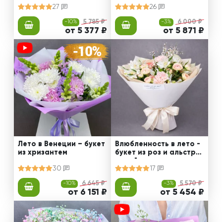
27
26
-10%
5 785 ₽
-3%
6 000 ₽
от 5 377 ₽
от 5 871 ₽
Лето в Венеции – букет
Влюбленность в лето -
из хризантем
букет из роз и альстро
мерий
30
17
-10%
6 645 ₽
-3%
5 570 ₽
от 6 151 ₽
от 5 454 ₽