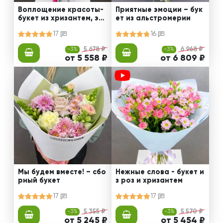
Воплощение красоты-
Приятные эмоции – бук
букет из хризантем, эус
ет из альстромерии
том и роз
17
16
-3%
5 678 ₽
-3%
6 968 ₽
от 5 558 ₽
от 6 809 ₽
Мы будем вместе! – сбо
Нежные слова - букет и
рный букет
з роз и хризантем
17
17
-3%
5 355 ₽
-3%
5 570 ₽
от 5 245 ₽
от 5 454 ₽