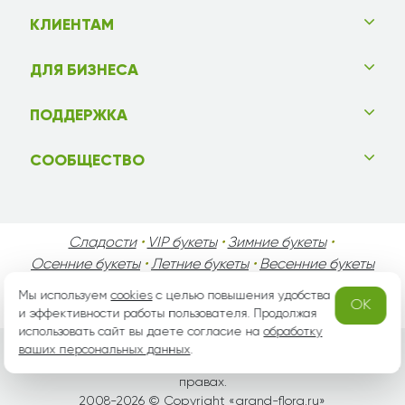
КЛИЕНТАМ
ДЛЯ БИЗНЕСА
ПОДДЕРЖКА
СООБЩЕСТВО
Сладости
•
VIP букеты
•
Зимние букеты
•
Осенние букеты
•
Летние букеты
•
Весенние букеты
•
День Святого Валентина
•
День Матери
•
Мы используем
cookies
с целью повышения удобства
OK
День Мужчин
•
Праздники!
и эффективности работы пользователя. Продолжая
использовать сайт вы даете согласие на
обработку
ваших персональных данных
.
Вся информация защищена законом России об авторских
правах.
2008-2026 © Copyright «
grand-flora.ru
»