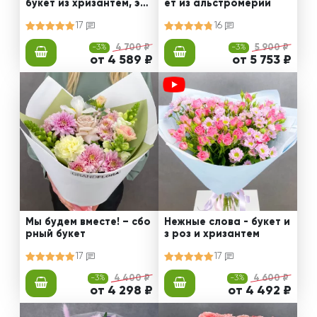
букет из хризантем, эус
ет из альстромерии
том и роз
17
16
-3%
4 700 ₽
-3%
5 900 ₽
от 4 589 ₽
от 5 753 ₽
Мы будем вместе! – сбо
Нежные слова - букет и
рный букет
з роз и хризантем
17
17
-3%
4 400 ₽
-3%
4 600 ₽
от 4 298 ₽
от 4 492 ₽