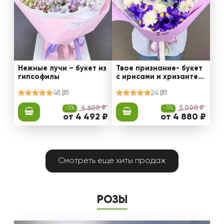
Нежные лучи – букет из
Твое признание- букет
гипсофилы
с ирисами и хризантем
ами
48
24
-3%
4 600 ₽
-3%
5 000 ₽
от 4 492 ₽
от 4 880 ₽
Смотреть еще хиты продаж
РОЗЫ