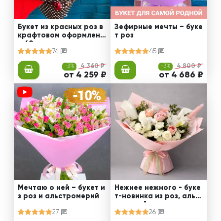
Букет из красных роз в
Зефирные мечты – буке
крафтовом оформлени
т роз
и 60 см
74
45
-3%
4 360 ₽
-3%
4 800 ₽
от 4 259 ₽
от 4 686 ₽
Мечтаю о ней – букет и
Нежнее нежного - буке
з роз и альстромерий
т-новинка из роз, альст
ромерий и калл
27
26