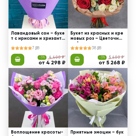
Лавандовый сон – буке
Букет из красных и кре
т с ирисами и хризанте
мовых роз – Цветочный
мами
рай
7
38
-3%
4 400 ₽
-3%
5 400 ₽
от 4 298 ₽
от 5 268 ₽
Воплощение красоты-
Приятные эмоции – бук