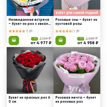
Неожиданная встреча
Розовые сны – букет из
– букет из роз с эвкали
кустовой розы
птом
13
27
-3%
5 100 ₽
-3%
5 080 ₽
от 4 977 ₽
от 4 958 ₽
Букет из красных роз 6
Розовая мечта – букет
0 см
из розовых роз