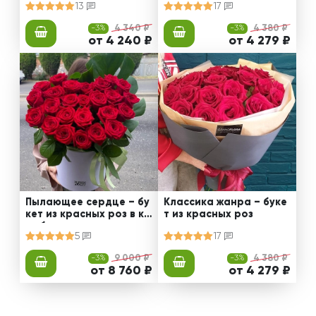
13
17
-3%
4 340 ₽
-3%
4 380 ₽
от 4 240 ₽
от 4 279 ₽
Пылающее сердце – бу
Классика жанра – буке
кет из красных роз в ко
т из красных роз
робке
5
17
-3%
9 000 ₽
-3%
4 380 ₽
от 8 760 ₽
от 4 279 ₽