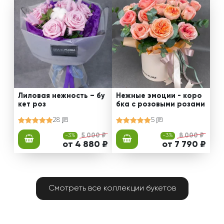
Лиловая нежность – бу
Нежные эмоции - коро
кет роз
бка с розовыми розами
28
5
-3%
5 000 ₽
-3%
8 000 ₽
от 4 880 ₽
от 7 790 ₽
Смотреть все коллекции букетов