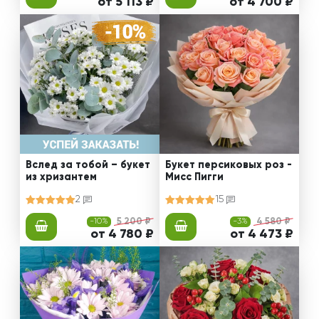
от 5 113 ₽
от 4 700 ₽
Вслед за тобой – букет
Букет персиковых роз -
из хризантем
Мисс Пигги
2
15
-10%
5 200 ₽
-3%
4 580 ₽
от 4 780 ₽
от 4 473 ₽