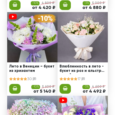
-10%
4 800 ₽
-3%
5 000 ₽
от 4 420 ₽
от 4 880 ₽
Лето в Венеции – букет
Влюбленность в лето -
из хризантем
букет из роз и альстро
мерий
30
17
-10%
5 600 ₽
-3%
4 600 ₽
от 5 140 ₽
от 4 492 ₽