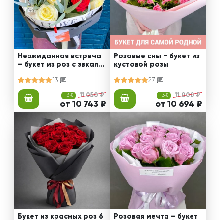
Неожиданная встреча
Розовые сны – букет из
– букет из роз с эвкали
кустовой розы
птом
13
27
-3%
11 050 ₽
-3%
11 000 ₽
от 10 743 ₽
от 10 694 ₽
Букет из красных роз 6
Розовая мечта – букет