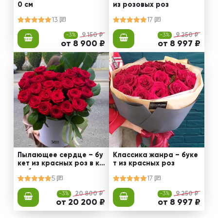
0 см
из розовых роз
13
17
-3%
9 150 ₽
-3%
9 250 ₽
от 8 900 ₽
от 8 997 ₽
Пылающее сердце – бу
Классика жанра – буке
кет из красных роз в ко
т из красных роз
робке
5
17
-3%
20 800 ₽
-3%
9 250 ₽
от 20 200 ₽
от 8 997 ₽