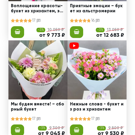
Воплощение красоты-
Приятные эмоции – бук
букет из хризантем, эус
ет из альстромерии
том и роз
17
16
-3%
10 050 ₽
-3%
13 050 ₽
от 9 773 ₽
от 12 683 ₽
Мы будем вместе! – сбо
Нежные слова - букет и
рный букет
з роз и хризантем
17
17
-3%
9 300 ₽
-3%
9 800 ₽
от 9 045 ₽
от 9 530 ₽