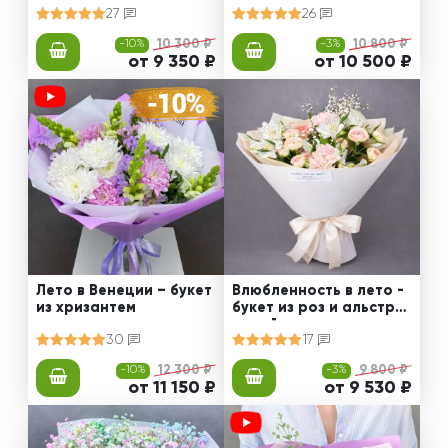
27
26
-10%
10 300 ₽
-3%
10 800 ₽
от 9 350 ₽
от 10 500 ₽
Лето в Венеции – букет
Влюбленность в лето -
из хризантем
букет из роз и альстро
мерий
30
17
-10%
12 300 ₽
-3%
9 800 ₽
от 11 150 ₽
от 9 530 ₽