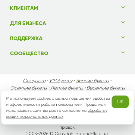
КЛИЕНТАМ
ДЛЯ БИЗНЕСА
ПОДДЕРЖКА
СООБЩЕСТВО
Сладости
•
VIP букеты
•
Зимние букеты
•
Осенние букеты
•
Летние букеты
•
Весенние букеты
•
День Святого Валентина
•
День Матери
•
Мы используем
cookies
с целью повышения удобства
OK
День Мужчин
•
Праздники!
и эффективности работы пользователя. Продолжая
использовать сайт вы даете согласие на
обработку
ваших персональных данных
.
Вся информация защищена законом России об авторских
правах.
2008-2026 © Copyright «
grand-flora.ru
»