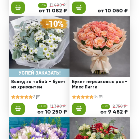
-3%
11 400 ₽
от 11 082 ₽
от 10 050 ₽
Вслед за тобой – букет
Букет персиковых роз -
из хризантем
Мисс Пигги
2
15
-10%
11 300 ₽
-3%
9 750 ₽
от 10 250 ₽
от 9 482 ₽