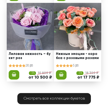
Лиловая нежность – бу
Нежные эмоции - коро
кет роз
бка с розовыми розами
28
5
-3%
10 800 ₽
-3%
18 300 ₽
от 10 500 ₽
от 17 775 ₽
Смотреть все коллекции букетов