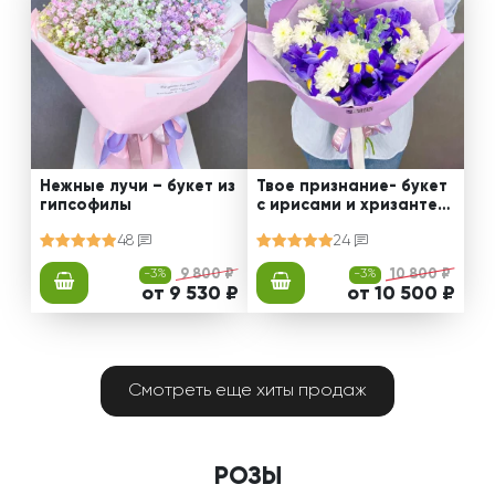
Нежные лучи – букет из
Твое признание- букет
гипсофилы
с ирисами и хризантем
ами
48
24
-3%
9 800 ₽
-3%
10 800 ₽
от 9 530 ₽
от 10 500 ₽
Смотреть еще хиты продаж
РОЗЫ