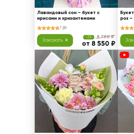
Лавандовый сон – букет с
Букет
ирисами и хризантемами
роз –
7
8 790 ₽
-3%
Заказать
Зак
от 8 550 ₽