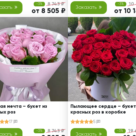
8 743 ₽
10
-3%
-3%
азать
Заказать
от 8 505 ₽
от 10 
ая мечта – букет из
Пылающее сердце – букет
ых роз
красных роз в коробке
17
5
8 743 ₽
19 
-3%
-3%
азать
Заказать