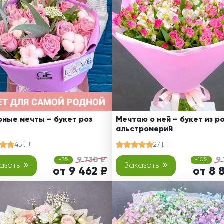
Ребенку
Свадьба
Подруге
Свидание
Сестре
Спасибо!
Брату
Юбилей
Врачу
Коллеге
Бабушке
Дедушке
ные мечты – букет роз
Мечтаю о ней – букет из ро
альстромерий
45
27
9 730 ₽
9
-3%
-10%
азать
Заказать
от 9 462 ₽
от 8 