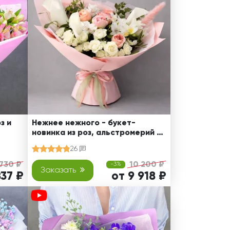
з и
Нежнее нежного - букет-
новинка из роз, альстромерий и
калл
26
 730 ₽
10 200 ₽
-3%
Заказать
837 ₽
от 9 918 ₽