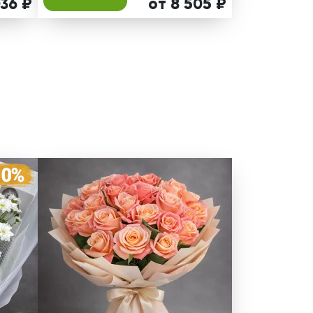
036 ₽
от 8 505 ₽