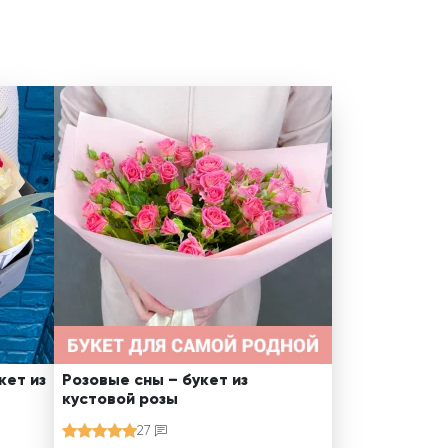
кет из
Розовые сны – букет из
кустовой розы
27