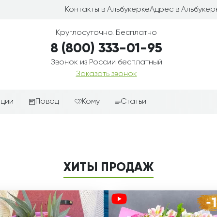
Контакты в Альбукерке
Адрес в Альбукер
Круглосуточно. Бесплатно
8 (800) 333-01-95
Звонок из России бесплатный
Заказать звонок
иции
Повод
Кому
Статьи
ные корзины
Подарки-дополнения к
Парню
цветам
з цветов
Девушке
Выздоравливай
ые корзины
Женщине
ХИТЫ ПРОДАЖ
День рождения
ые
Мужчине
ции
Извинения
Маме
ые корзины
Любовь
Папе
коробке
Просто так