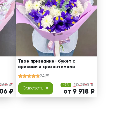
Твое признание- букет с
ирисами и хризантемами
24
260 ₽
10 200 ₽
-3%
Заказать
006 ₽
от 9 918 ₽