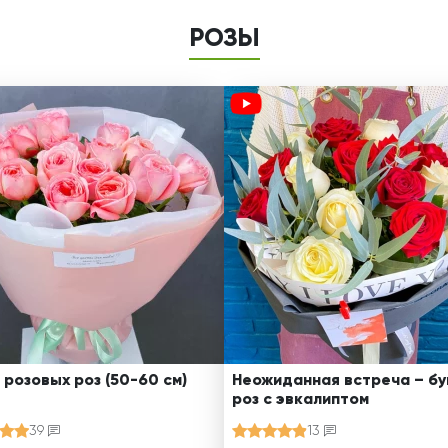
РОЗЫ
 розовых роз (50-60 см)
Неожиданная встреча – бу
роз с эвкалиптом
39
13