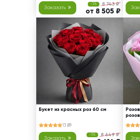
8 743 ₽
-3%
Заказать
Зак
от 8 505 ₽
Букет из красных роз 60 см
Розов
розов
13
8 649 ₽
-3%
Заказать
Зак