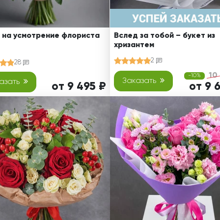
 на усмотрение флориста
Вслед за тобой – букет из
хризантем
2
28
10
-10%
Заказать
азать
от 9 495 ₽
от 9 