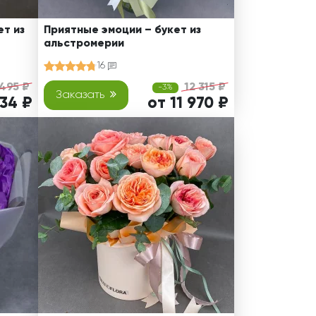
т из
Приятные эмоции – букет из
альстромерии
16
 495 ₽
12 315 ₽
-3%
Заказать
234 ₽
от 11 970 ₽