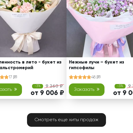
енность в лето - букет из
Нежные лучи – букет из
 альстромерий
гипсофилы
17
48
9 260 ₽
9 
-3%
-3%
азать
Заказать
от 9 006 ₽
от 9 
Смотреть еще хиты продаж