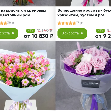
 из красных и кремовых
Воплощение красоты- буке
 Цветочный рай
хризантем, эустом и роз
38
17
11 140 ₽
9
-3%
-3%
азать
Заказать
от 10 830 ₽
от 9 