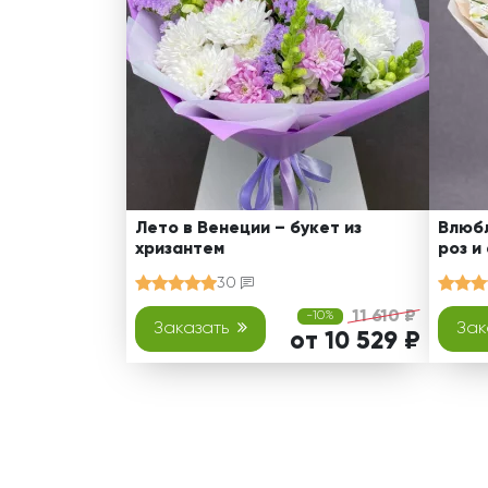
Лето в Венеции – букет из
Влюбл
хризантем
роз и
30
11 610 ₽
-10%
Заказать
Зак
от 10 529 ₽