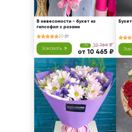
В невесомости - букет из
Букет
гипсофил с розами
20
10 764 ₽
-3%
Заказать
Зак
от 10 465 ₽