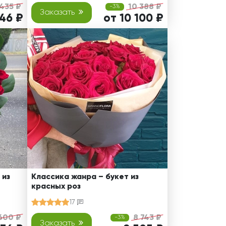
 435 ₽
10 388 ₽
-3%
Заказать
146 ₽
от 10 100 ₽
 из
Классика жанра – букет из
красных роз
17
600 ₽
8 743 ₽
-3%
Заказать