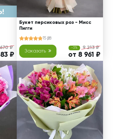
Букет персиковых роз - Мисс
Пигги
15
 670 ₽
9 213 ₽
-3%
Заказать
683 ₽
от 8 961 ₽