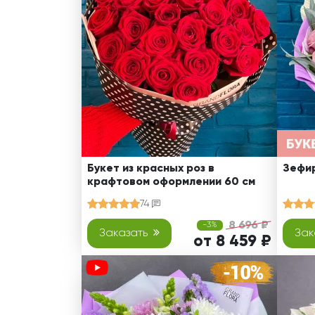
Оранжевые розы
В крафтовой бумаге
Розы
Розы поштучно
Монобукеты
Смешанные
5 роз
Разноцветные
Хризантемы
7 роз
Эксклюзивные букеты
Эустома
11 роз
15 роз
25 роз
51 роза
Букет из красных роз в
Зефир
крафтовом оформлении 60 см
101 роза
74
Розы Гран-При
8 696 ₽
-3%
Корзины с розами
Заказать
Зак
от 8 459 ₽
Кустовые розы
Миксы из роз
Сердца из роз