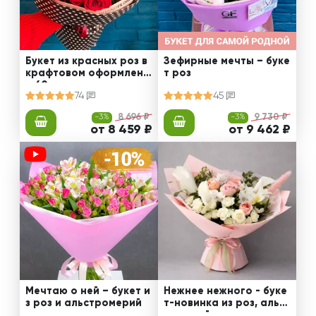
Букет из красных роз в
Зефирные мечты – буке
крафтовом оформлени
т роз
и 60 см
74
45
-3%
8 696 ₽
-3%
9 730 ₽
от 8 459 ₽
от 9 462 ₽
Мечтаю о ней – букет и
Нежнее нежного - буке
з роз и альстромерий
т-новинка из роз, альст
ромерий и калл