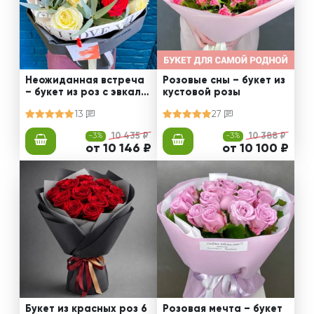
Неожиданная встреча
Розовые сны – букет из
– букет из роз с эвкали
кустовой розы
птом
13
27
-3%
10 435 ₽
-3%
10 388 ₽
от 10 146 ₽
от 10 100 ₽
Букет из красных роз 6
Розовая мечта – букет