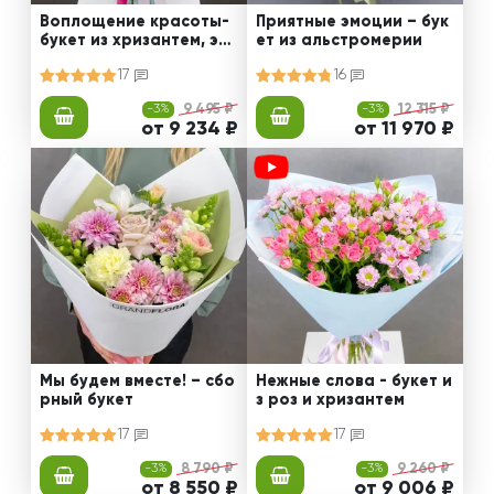
Воплощение красоты-
Приятные эмоции – бук
букет из хризантем, эус
ет из альстромерии
том и роз
17
16
-3%
9 495 ₽
-3%
12 315 ₽
от 9 234 ₽
от 11 970 ₽
Мы будем вместе! – сбо
Нежные слова - букет и
рный букет
з роз и хризантем
17
17
-3%
8 790 ₽
-3%
9 260 ₽
от 8 550 ₽
от 9 006 ₽