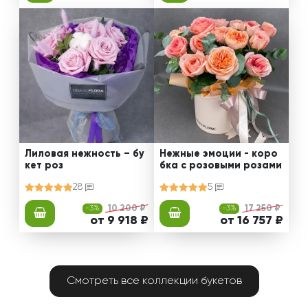
Лиловая нежность – бу
Нежные эмоции - коро
кет роз
бка с розовыми розами
28
5
-3%
10 200 ₽
-3%
17 250 ₽
от 9 918 ₽
от 16 757 ₽
Смотреть все коллекции букетов