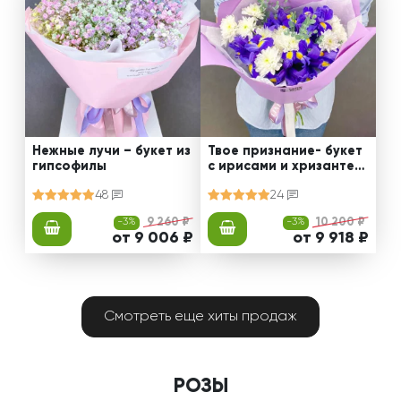
Нежные лучи – букет из
Твое признание- букет
гипсофилы
с ирисами и хризантем
ами
48
24
-3%
9 260 ₽
-3%
10 200 ₽
от 9 006 ₽
от 9 918 ₽
Смотреть еще хиты продаж
РОЗЫ