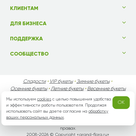
КЛИЕНТАМ
ДЛЯ БИЗНЕСА
ПОДДЕРЖКА
СООБЩЕСТВО
Сладости
•
VIP букеты
•
Зимние букеты
•
Осенние букеты
•
Летние букеты
•
Весенние букеты
•
День Святого Валентина
•
День Матери
•
Мы используем
cookies
с целью повышения удобства
OK
День Мужчин
•
Праздники!
и эффективности работы пользователя. Продолжая
использовать сайт вы даете согласие на
обработку
ваших персональных данных
.
Вся информация защищена законом России об авторских
правах.
2008-2026 © Copyright «
grand-flora.ru
»