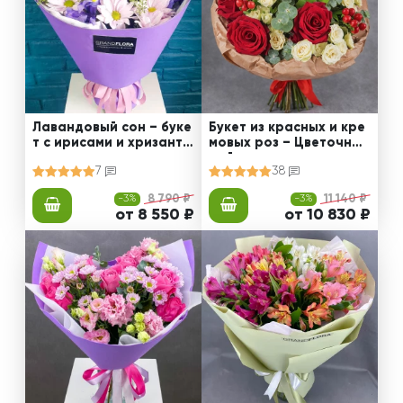
Лавандовый сон – буке
Букет из красных и кре
т с ирисами и хризанте
мовых роз – Цветочный
мами
рай
7
38
-3%
8 790 ₽
-3%
11 140 ₽
от 8 550 ₽
от 10 830 ₽