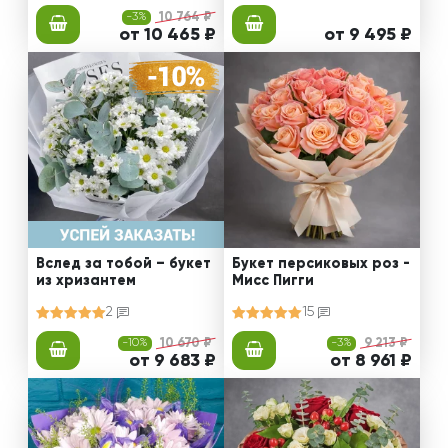
-3%
10 764 ₽
от 10 465 ₽
от 9 495 ₽
Вслед за тобой – букет
Букет персиковых роз -
из хризантем
Мисс Пигги
2
15
-10%
10 670 ₽
-3%
9 213 ₽
от 9 683 ₽
от 8 961 ₽