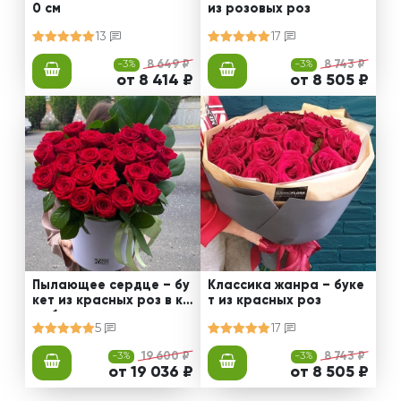
0 см
из розовых роз
13
17
-3%
8 649 ₽
-3%
8 743 ₽
от 8 414 ₽
от 8 505 ₽
Пылающее сердце – бу
Классика жанра – буке
кет из красных роз в ко
т из красных роз
робке
5
17
-3%
19 600 ₽
-3%
8 743 ₽
от 19 036 ₽
от 8 505 ₽