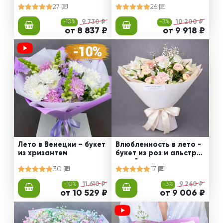
27
26
-10%
9 730 ₽
-3%
10 200 ₽
от 8 837 ₽
от 9 918 ₽
Лето в Венеции – букет
Влюбленность в лето -
из хризантем
букет из роз и альстро
мерий
30
17
-10%
11 610 ₽
-3%
9 260 ₽
от 10 529 ₽
от 9 006 ₽