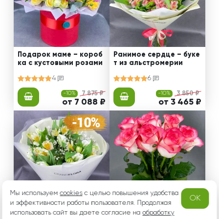
Подарок маме – короб
Ранимое сердце – буке
ка с кустовыми розами
т из альстромерии
4
6
-10%
7 875 ₽
-10%
3 850 ₽
от 7 088 ₽
от 3 465 ₽
Мы используем
cookies
с целью повышения удобства
OK
и эффективности работы пользователя. Продолжая
использовать сайт вы даете согласие на
обработку
Светлое пожелание – б
Букет бело-розовых ро