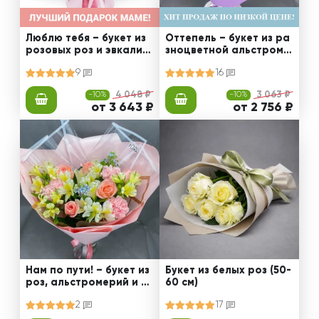
Люблю тебя – букет из
Оттепель – букет из ра
розовых роз и эвкалип
зноцветной альстроме
та
рии
9
16
-10%
4 048 ₽
-10%
3 063 ₽
от 3 643 ₽
от 2 756 ₽
Нам по пути! – букет из
Букет из белых роз (50-
роз, альстромерий и д
60 см)
иантусов
2
17