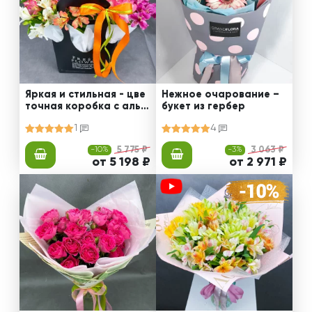
Яркая и стильная - цве
Нежное очарование –
точная коробка с альс
букет из гербер
тромериями
1
4
-10%
5 775 ₽
-3%
3 063 ₽
от 5 198 ₽
от 2 971 ₽