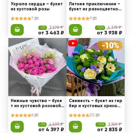
Украла сердце – букет
Летнее приключение –
из кустовой розы
букет из разноцветной
альстромерии
7
9
-3%
3 570 ₽
-10%
4 375 ₽
от 3 463 ₽
от 3 938 ₽
Нежные чувства – буке
Свежесть – букет из гер
т из кустовой розовой
бер и кустовых хризант
розы
ем
6
20
-3%
4 533 ₽
-10%
3 150 ₽
от 4 397 ₽
от 2 835 ₽