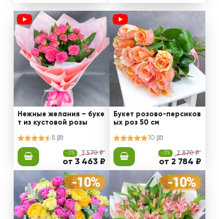
Нежные желания – буке
Букет розово-персиков
т из кустовой розы
ых роз 50 см
8
10
-3%
3 570 ₽
-3%
2 870 ₽
от 3 463 ₽
от 2 784 ₽