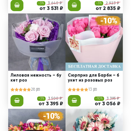
-3%
3 640 ₽
-3%
2 923 ₽
от 3 531 ₽
от 2 835 ₽
Лиловая нежность – бу
Сюрприз для Барби – б
кет роз
укет из розовых роз
28
13
-3%
3 500 ₽
-10%
3 395 ₽
от 3 395 ₽
от 3 056 ₽