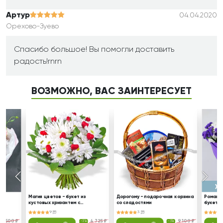
Артур
04.04.2020
Орехово-Зуево
Спасибо большое! Вы помогли доставить
радость!rnrn
ВОЗМОЖНО, ВАС ЗАИНТЕРЕСУЕТ
з
Магия цветов - букет из
Дорогому - подарочная корзина
Ромашк
том
кустовых хризантем с
со сладостями
букет и
сердечками
9
3
3 500 ₽
4 725 ₽
9 100 ₽
-3%
-3%