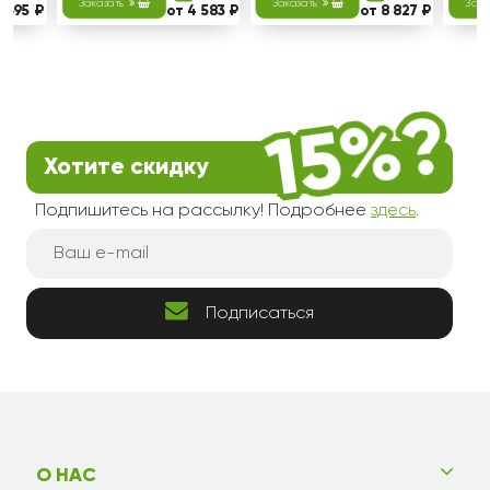
Заказать
Заказать
Зака
3 395 ₽
от 4 583 ₽
от 8 827 ₽
Хотите скидку
Подпишитесь на рассылку! Подробнее
здесь
.
Подписаться
О НАС