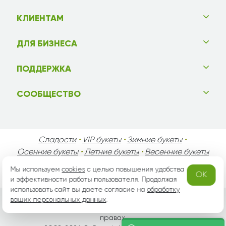
КЛИЕНТАМ
ДЛЯ БИЗНЕСА
ПОДДЕРЖКА
СООБЩЕСТВО
Сладости
•
VIP букеты
•
Зимние букеты
•
Осенние букеты
•
Летние букеты
•
Весенние букеты
•
День Святого Валентина
•
День Матери
•
Мы используем
cookies
с целью повышения удобства
OK
День Мужчин
•
Праздники!
и эффективности работы пользователя. Продолжая
использовать сайт вы даете согласие на
обработку
ваших персональных данных
.
Вся информация защищена законом России об авторских
правах.