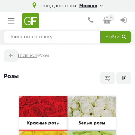
Город доставки:
Москва
0
Найти
←
Главная
Розы
Розы
Красные розы
Белые розы