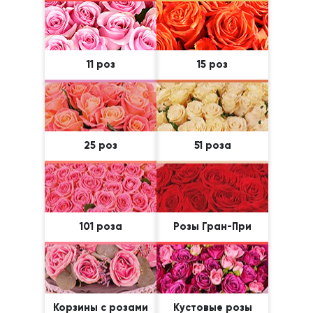
11 роз
15 роз
25 роз
51 роза
101 роза
Розы Гран-При
Корзины с розами
Кустовые розы