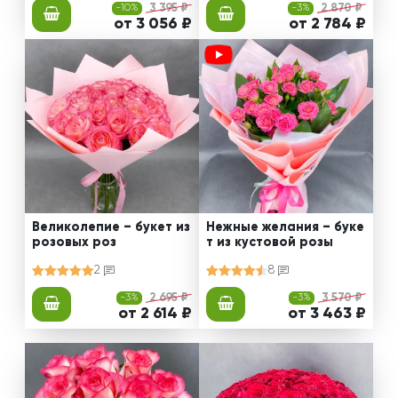
-10%
3 395 ₽
-3%
2 870 ₽
от 3 056 ₽
от 2 784 ₽
Великолепие – букет из
Нежные желания – буке
розовых роз
т из кустовой розы
2
8
-3%
2 695 ₽
-3%
3 570 ₽
от 2 614 ₽
от 3 463 ₽