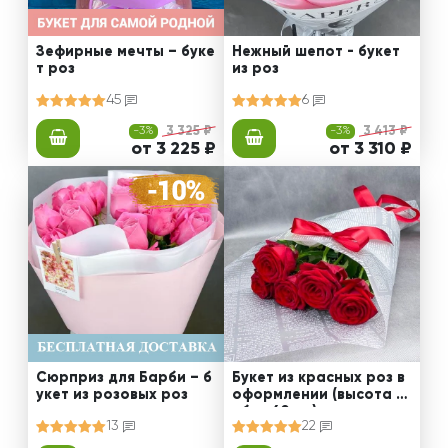
Зефирные мечты – буке
Нежный шепот - букет
т роз
из роз
45
6
-3%
3 325 ₽
-3%
3 413 ₽
от 3 225 ₽
от 3 310 ₽
Сюрприз для Барби – б
Букет из красных роз в
укет из розовых роз
оформлении (высота ст
ебля 60 см)
13
22