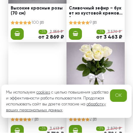
Высокие красные розы
Сливочный зефир – бук
(70 см)
ет из кустовой кремово
й розы
100
9
-3%
2 958 ₽
-3%
3 570 ₽
от 2 869 ₽
от 3 463 ₽
Мы используем
cookies
с целью повышения удобства
OK
и эффективности работы пользователя. Продолжая
использовать сайт вы даете согласие на
обработку
Ласковая нежность - бу
Букет из белых роз 50 с
ваших персональных данных
кет из роз
.
м под ленту
7
2
-3%
3 413 ₽
-3%
2 870 ₽