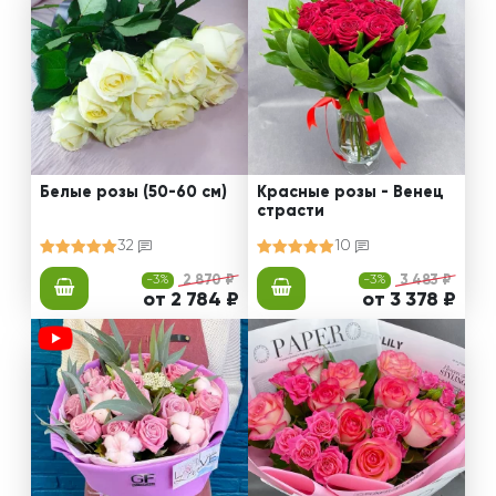
Белые розы (50-60 см)
Красные розы - Венец
страсти
32
10
-3%
2 870 ₽
-3%
3 483 ₽
от 2 784 ₽
от 3 378 ₽