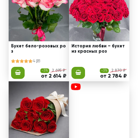
Букет бело-розовых ро
История любви – букет
з
из красных роз
4
-3%
2 695 ₽
-3%
2 870 ₽
от 2 614 ₽
от 2 784 ₽